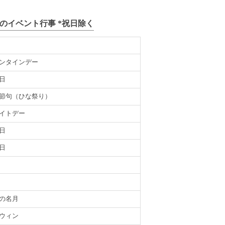
年)のイベント行事 *祝日除く
ンタインデー
日
節句（ひな祭り）
イトデー
日
日
の名月
ウィン