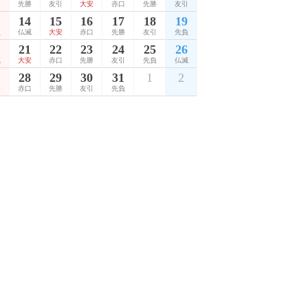
口
先勝
友引
大安
赤口
先勝
友引
14
15
16
17
18
19
負
仏滅
大安
赤口
先勝
友引
先負
21
22
23
24
25
26
滅
大安
赤口
先勝
友引
先負
仏滅
28
29
30
31
1
2
安
赤口
先勝
友引
先負