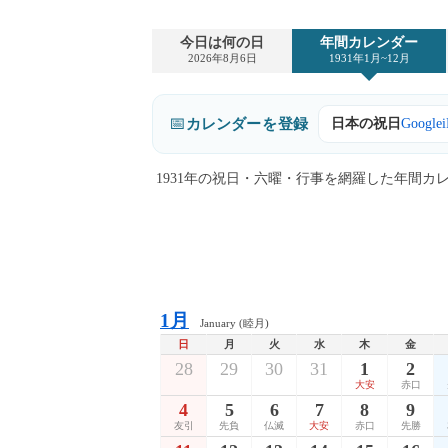
今日は何の日
年間カレンダー
2026年8月6日
1931年1月~12月
📅
カレンダー
を
登録
日本の祝日
Google
1931年の祝日・六曜・行事を網羅した年間
1月
January (睦月)
日
月
火
水
木
金
28
29
30
31
1
2
大安
赤口
4
5
6
7
8
9
友引
先負
仏滅
大安
赤口
先勝