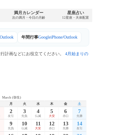
満月カレンダー
星座占い
PDFダウンロ
次の満月・今日の月齢
12星座・天体配置
1931年・無料
/Outlook
年間行事
Google
iPhone/Outlook
旅行計画などにお役立てください。
4月始まりの
March (弥生)
月
火
水
木
金
土
2
3
4
5
6
7
勝
友引
先負
仏滅
大安
赤口
先勝
9
10
11
12
13
14
引
先負
仏滅
大安
赤口
先勝
友引