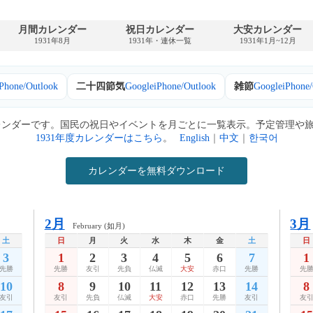
月間カレンダー
祝日カレンダー
大安カレンダー
1931年8月
1931年・連休一覧
1931年1月~12月
iPhone/Outlook
二十四節気
Google
iPhone/Outlook
雑節
Google
iPhone
カレンダーです。国民の祝日やイベントを月ごとに一覧表示。予定管理や
1931年度カレンダーはこちら
。
English
｜
中文
｜
한국어
カレンダーを無料ダウンロード
2月
3月
February (如月)
土
日
月
火
水
木
金
土
日
3
1
2
3
4
5
6
7
1
先勝
先勝
友引
先負
仏滅
大安
赤口
先勝
先
10
8
9
10
11
12
13
14
8
友引
友引
先負
仏滅
大安
赤口
先勝
友引
友