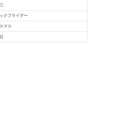
三
ックフライデー
スマス
日