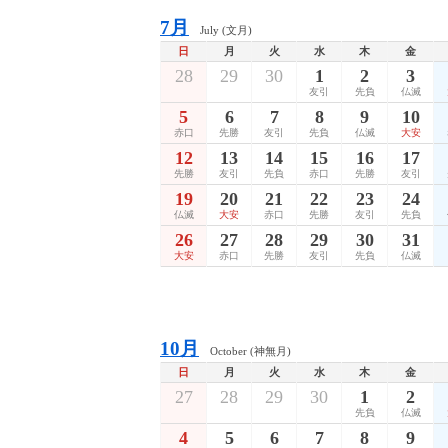
7月
July (文月)
日
月
火
水
木
金
28
29
30
1
2
3
友引
先負
仏滅
5
6
7
8
9
10
赤口
先勝
友引
先負
仏滅
大安
12
13
14
15
16
17
先勝
友引
先負
赤口
先勝
友引
19
20
21
22
23
24
仏滅
大安
赤口
先勝
友引
先負
26
27
28
29
30
31
大安
赤口
先勝
友引
先負
仏滅
10月
October (神無月)
日
月
火
水
木
金
27
28
29
30
1
2
先負
仏滅
4
5
6
7
8
9