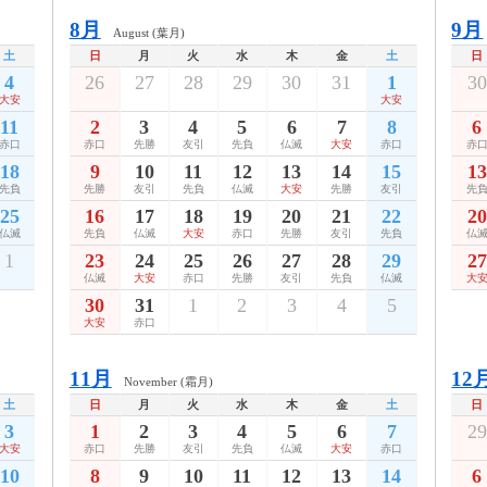
8月
9月
August (葉月)
土
日
月
火
水
木
金
土
日
4
26
27
28
29
30
31
1
30
大安
大安
11
2
3
4
5
6
7
8
6
赤口
赤口
先勝
友引
先負
仏滅
大安
赤口
赤
18
9
10
11
12
13
14
15
13
先負
先勝
友引
先負
仏滅
大安
先勝
友引
先
25
16
17
18
19
20
21
22
20
仏滅
先負
仏滅
大安
赤口
先勝
友引
先負
仏
1
23
24
25
26
27
28
29
27
仏滅
大安
赤口
先勝
友引
先負
仏滅
大
30
31
1
2
3
4
5
大安
赤口
11月
12
November (霜月)
土
日
月
火
水
木
金
土
日
3
1
2
3
4
5
6
7
29
大安
赤口
先勝
友引
先負
仏滅
大安
赤口
10
8
9
10
11
12
13
14
6