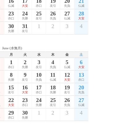
16
17
18
19
20
21
負
仏滅
大安
赤口
友引
先負
仏滅
23
24
25
26
27
28
安
赤口
先勝
友引
先負
仏滅
大安
30
31
1
2
3
4
口
先勝
友引
June (水無月)
月
火
水
木
金
土
1
2
3
4
5
6
赤口
先勝
友引
先負
仏滅
大安
8
9
10
11
12
13
口
先勝
友引
先負
仏滅
大安
赤口
15
16
17
18
19
20
勝
友引
大安
赤口
先勝
友引
先負
22
23
24
25
26
27
滅
大安
赤口
先勝
友引
先負
仏滅
29
30
1
2
3
4
安
赤口
先勝