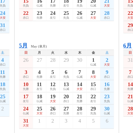
17
15
16
17
18
19
20
21
15
先負
先負
仏滅
先勝
友引
先負
仏滅
大安
先
24
22
23
24
25
26
27
28
22
大安
赤口
先勝
友引
先負
仏滅
大安
赤口
大
31
29
赤口
赤
5月
6月
May (皐月)
土
日
月
火
水
木
金
土
日
4
26
27
28
29
30
1
2
31
赤口
仏滅
大安
11
3
4
5
6
7
8
9
7
先勝
赤口
先勝
友引
先負
仏滅
大安
赤口
赤
18
10
11
12
13
14
15
16
14
先負
先勝
友引
先負
仏滅
大安
赤口
先勝
先
25
17
18
19
20
21
22
23
21
仏滅
友引
仏滅
大安
赤口
先勝
友引
先負
仏
2
24
25
26
27
28
29
30
28
仏滅
大安
赤口
先勝
友引
先負
仏滅
大
31
1
2
3
4
5
6
大安