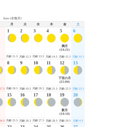
月
June (水無月)
日
月
火
水
木
金
土
1
2
3
4
5
6
満月
(14:21)
月齢:11.3
月齢:13.3
月齢:12.3
月齢:14.3
月齢:15.3
月齢:16.3
8
9
10
11
12
13
下弦の月
(21:04)
月齢:18.3
月齢:20.3
7.3
月齢:19.3
月齢:21.3
月齢:22.3
月齢:23.3
15
16
17
18
19
20
新月
(14:14)
月齢:25.3
月齢:27.3
4.3
月齢:26.3
月齢:28.3
月齢:29.3
月齢:0.9
22
23
24
25
26
27