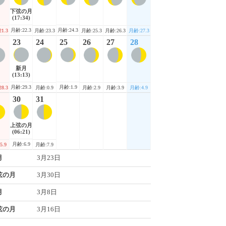
下弦の月
(17:34)
月齢:22.3
月齢:24.3
1.3
月齢:23.3
月齢:25.3
月齢:26.3
月齢:27.3
23
24
25
26
27
28
新月
(13:13)
月齢:29.3
月齢:1.9
8.3
月齢:0.9
月齢:2.9
月齢:3.9
月齢:4.9
30
31
上弦の月
(06:21)
月齢:6.9
5.9
月齢:7.9
月
3月23日
弦の月
3月30日
月
3月8日
弦の月
3月16日