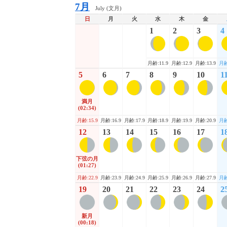
7月
July (文月)
日
月
火
水
木
金
1
2
3
4
月齢:11.9
月齢:12.9
月齢:13.9
月齢
5
6
7
8
9
10
1
満月
(02:34)
月齢:16.9
月齢:18.9
月齢:15.9
月齢:17.9
月齢:19.9
月齢:20.9
月齢
12
13
14
15
16
17
1
下弦の月
(01:27)
月齢:23.9
月齢:25.9
月齢:22.9
月齢:24.9
月齢:26.9
月齢:27.9
月齢
19
20
21
22
23
24
2
新月
(00:18)