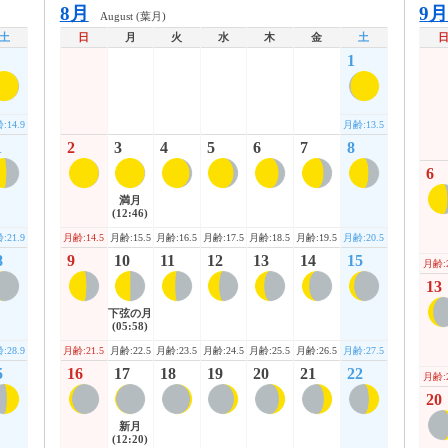
8月
9
August (葉月)
土
日
月
火
水
木
金
土
1
:14.9
月齢:13.5
1
2
3
4
5
6
7
8
6
満月
(12:46)
月齢:15.5
月齢:17.5
:21.9
月齢:14.5
月齢:16.5
月齢:18.5
月齢:19.5
月齢:20.5
8
9
10
11
12
13
14
15
月齢:2
13
下弦の月
(05:58)
月齢:22.5
月齢:24.5
:28.9
月齢:21.5
月齢:23.5
月齢:25.5
月齢:26.5
月齢:27.5
5
16
17
18
19
20
21
22
月齢:2
20
新月
(12:20)