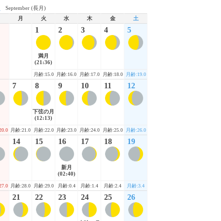
月
September (長月)
日
月
火
水
木
金
土
1
2
3
4
5
満月
(21:36)
月齢:16.0
月齢:15.0
月齢:17.0
月齢:18.0
月齢:19.0
7
8
9
10
11
12
下弦の月
(12:13)
月齢:21.0
月齢:23.0
0.0
月齢:22.0
月齢:24.0
月齢:25.0
月齢:26.0
14
15
16
17
18
19
新月
(02:40)
月齢:28.0
月齢:0.4
7.0
月齢:29.0
月齢:1.4
月齢:2.4
月齢:3.4
21
22
23
24
25
26