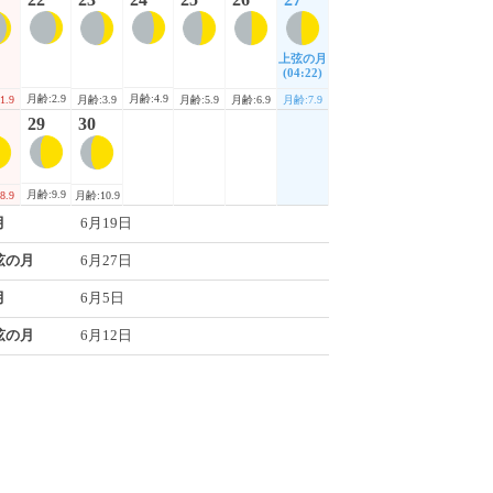
上弦の月
(04:22)
月齢:2.9
月齢:4.9
1.9
月齢:3.9
月齢:5.9
月齢:6.9
月齢:7.9
29
30
月齢:9.9
8.9
月齢:10.9
月
6月19日
弦の月
6月27日
月
6月5日
弦の月
6月12日