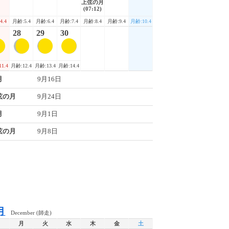
上弦の月
(07:12)
月齢:5.4
月齢:7.4
4.4
月齢:6.4
月齢:8.4
月齢:9.4
月齢:10.4
28
29
30
月齢:12.4
月齢:14.4
1.4
月齢:13.4
月
9月16日
弦の月
9月24日
月
9月1日
弦の月
9月8日
月
December (師走)
日
月
火
水
木
金
土