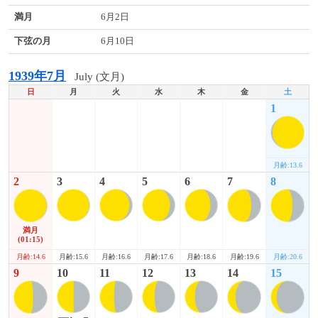
満月
6月2日
下弦の月
6月10日
1939年7月
July (文月)
日
月
火
水
木
金
土
1
月齢:13.6
2
3
4
5
6
7
8
満月
(01:15)
月齢:14.6
月齢:19.6
月齢:20.6
月齢:15.6
月齢:16.6
月齢:17.6
月齢:18.6
9
10
11
12
13
14
15