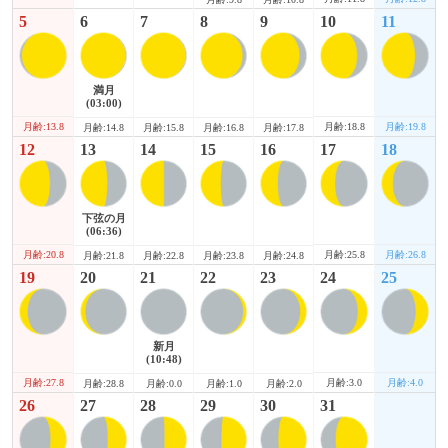
5
6
7
8
9
10
11
満月
(03:00)
月齢:13.8
月齢:18.8
月齢:19.8
月齢:14.8
月齢:15.8
月齢:16.8
月齢:17.8
12
13
14
15
16
17
18
下弦の月
(06:36)
月齢:20.8
月齢:25.8
月齢:26.8
月齢:21.8
月齢:22.8
月齢:23.8
月齢:24.8
19
20
21
22
23
24
25
新月
(10:48)
月齢:27.8
月齢:3.0
月齢:4.0
月齢:28.8
月齢:0.0
月齢:1.0
月齢:2.0
26
27
28
29
30
31