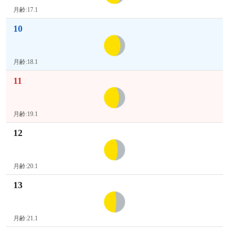
月齢:17.1
10
月齢:18.1
11
月齢:19.1
12
月齢:20.1
13
月齢:21.1