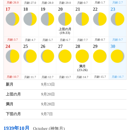
月齢:26.0
月齢:1.7
月齢:2.7
月齢:27.0
月齢:28.0
月齢:29.0
月齢:0.7
17
18
19
20
21
22
23
上弦の月
(19:33)
月齢:3.7
月齢:8.7
月齢:9.7
月齢:4.7
月齢:5.7
月齢:6.7
月齢:7.7
24
25
26
27
28
29
30
満月
(23:26)
月齢:10.7
月齢:15.7
月齢:16.7
月齢:11.7
月齢:12.7
月齢:13.7
月齢:14.7
新月
9月13日
上弦の月
9月20日
満月
9月28日
下弦の月
9月7日
1939年10月
October (神無月)