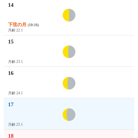
14
下弦の月
(10:16)
月齢:22.1
15
月齢:23.1
16
月齢:24.1
17
月齢:25.1
18