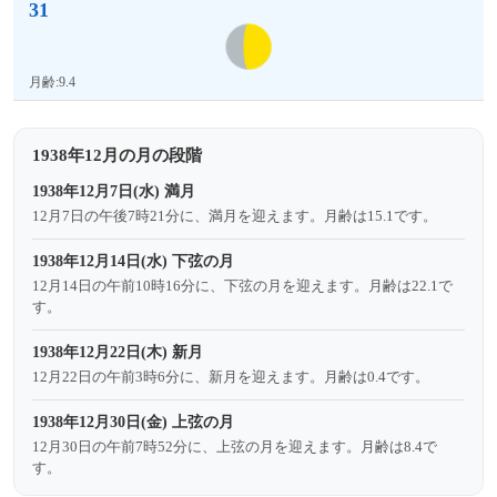
31
月齢:9.4
1938年12月の月の段階
1938年12月7日(水) 満月
12月7日の午後7時21分に、満月を迎えます。月齢は15.1です。
1938年12月14日(水) 下弦の月
12月14日の午前10時16分に、下弦の月を迎えます。月齢は22.1で
す。
1938年12月22日(木) 新月
12月22日の午前3時6分に、新月を迎えます。月齢は0.4です。
1938年12月30日(金) 上弦の月
12月30日の午前7時52分に、上弦の月を迎えます。月齢は8.4で
す。