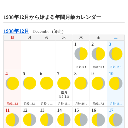
1938年12月から始まる年間月齢カレンダー
1938年12月
December (師走)
日
月
火
水
木
金
土
1
2
3
月齢:10.1
月齢:11.1
月齢:9.1
4
5
6
7
8
9
10
満月
(19:21)
月齢:12.1
月齢:17.1
月齢:18.1
月齢:13.1
月齢:14.1
月齢:15.1
月齢:16.1
11
12
13
14
15
16
17