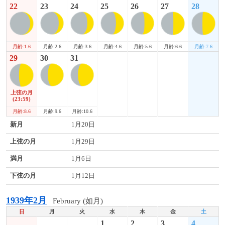
22
23
24
25
26
27
28
月齢:1.6
月齢:6.6
月齢:7.6
月齢:2.6
月齢:3.6
月齢:4.6
月齢:5.6
29
30
31
上弦の月
(23:59)
月齢:8.6
月齢:9.6
月齢:10.6
新月
1月20日
上弦の月
1月29日
満月
1月6日
下弦の月
1月12日
1939年2月
February (如月)
日
月
火
水
木
金
土
1
2
3
4