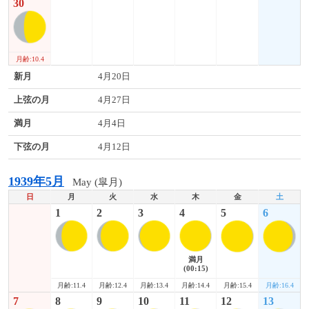
30
月齢:10.4
新月
4月20日
上弦の月
4月27日
満月
4月4日
下弦の月
4月12日
1939年5月
May (皐月)
日
月
火
水
木
金
土
1
2
3
4
5
6
満月
(00:15)
月齢:15.4
月齢:16.4
月齢:11.4
月齢:12.4
月齢:13.4
月齢:14.4
7
8
9
10
11
12
13