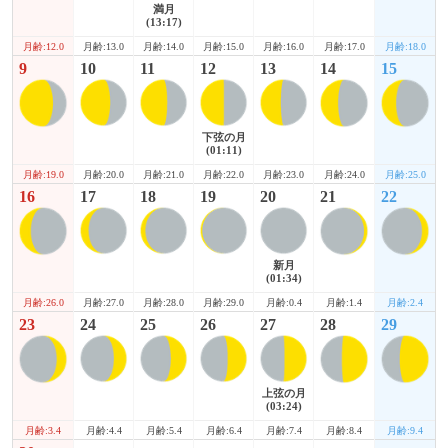
満月
(13:17)
月齢:12.0
月齢:17.0
月齢:18.0
月齢:13.0
月齢:14.0
月齢:15.0
月齢:16.0
9
10
11
12
13
14
15
下弦の月
(01:11)
月齢:19.0
月齢:24.0
月齢:25.0
月齢:20.0
月齢:21.0
月齢:22.0
月齢:23.0
16
17
18
19
20
21
22
新月
(01:34)
月齢:26.0
月齢:1.4
月齢:2.4
月齢:27.0
月齢:28.0
月齢:29.0
月齢:0.4
23
24
25
26
27
28
29
上弦の月
(03:24)
月齢:3.4
月齢:8.4
月齢:9.4
月齢:4.4
月齢:5.4
月齢:6.4
月齢:7.4