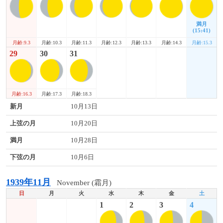
満月
(15:41)
月齢:9.3
月齢:14.3
月齢:15.3
月齢:10.3
月齢:11.3
月齢:12.3
月齢:13.3
29
30
31
月齢:16.3
月齢:17.3
月齢:18.3
新月
10月13日
上弦の月
10月20日
満月
10月28日
下弦の月
10月6日
1939年11月
November (霜月)
日
月
火
水
木
金
土
1
2
3
4