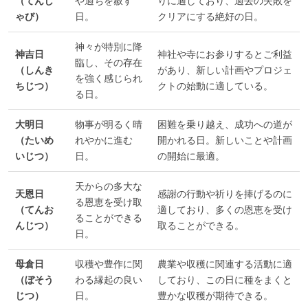
（てんし
や過ちを赦す
りに適しており、過去の失敗を
ゃび）
日。
クリアにする絶好の日。
神々が特別に降
神吉日
神社や寺にお参りするとご利益
臨し、その存在
（しんき
があり、新しい計画やプロジェ
を強く感じられ
ちじつ）
クトの始動に適している。
る日。
大明日
物事が明るく晴
困難を乗り越え、成功への道が
（たいめ
れやかに進む
開かれる日。新しいことや計画
いじつ）
日。
の開始に最適。
天からの多大な
天恩日
感謝の行動や祈りを捧げるのに
る恩恵を受け取
（てんお
適しており、多くの恩恵を受け
ることができる
んじつ）
取ることができる。
日。
母倉日
収穫や豊作に関
農業や収穫に関連する活動に適
（ぼそう
わる縁起の良い
しており、この日に種をまくと
じつ）
日。
豊かな収穫が期待できる。