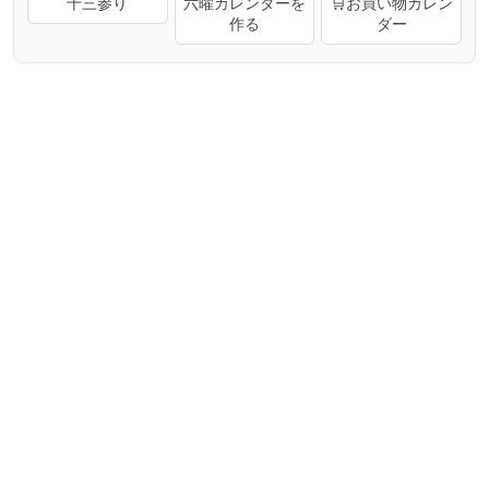
十三参り
六曜カレンダーを
🛒お買い物カレン
作る
ダー