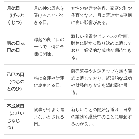
月徳日
月の神の恩恵を
女性の健康や美容、家庭の和や
（げっと
受けることがで
子育てなど、月に関連する事柄
くじつ）
きる日。
に良い影響がある。
新しい投資やビジネスの計画、
縁起の良い日の
寅の日 &
財務に関する取り決めに適して
一つで、特に金
巳の日
おり、経済的な成功が期待でき
運に関連。
る。
商売繁盛や財運アップを願う儀
己巳の日
特に金運や財運
式に適しており、経済的な成功
（つちの
に恵まれる日。
や財務的な安定を望む際に最
とのひ）
適。
不成就日
物事がうまく進
新しいことの開始は避け、日常
（ふせい
まないとされる
の業務や継続中のことに専念す
じゅじ
日。
るのが良い。
つ）