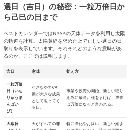
選日（吉日）の秘密：一粒万倍日か
ら己巳の日まで
ベストカレンダーではNASAの天体データを利用し太陽
の軌道を計算。太陽黄経を求めた上で正しい選日の日
取りを表示しています。それぞれどのような意味があ
るのか、ここでは説明します。
吉日
意味
捉え方
一粒万倍
小さな努力や行
日（いち
事業や投資の開始、新しい取り
動が大きな成果
りゅうま
組みに最適。種をまけば、成果
として返ってく
んばい
は万倍になると言われる。
る日。
び）
天赦日
天がすべての罪
特に浄化やお祓い、新しい始ま