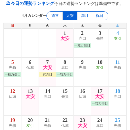
🔮
今日の運勢ランキング
今日の運勢ランキングは準備中です。
4月カレンダー
通常
大安
満月
祝日
日
月
火
水
木
金
土
1
2
3
4
大安
赤口
先勝
友引
一粒万倍日
5
6
7
8
9
10
11
大安
先負
仏滅
赤口
先勝
友引
先負
一粒万倍日
寅の日
一粒万倍日
12
13
14
15
16
17
18
大安
大安
仏滅
赤口
先負
仏滅
赤口
一粒万倍日
19
20
21
22
23
24
25
大安
先勝
友引
先負
仏滅
赤口
先勝