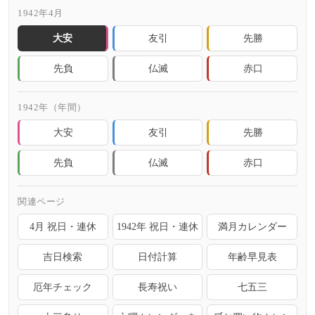
1942年4月
大安
友引
先勝
先負
仏滅
赤口
1942年（年間）
大安
友引
先勝
先負
仏滅
赤口
関連ページ
4月 祝日・連休
1942年 祝日・連休
満月カレンダー
吉日検索
日付計算
年齢早見表
厄年チェック
長寿祝い
七五三