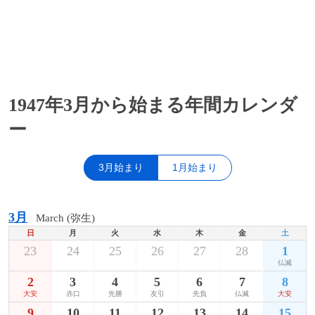
1947年3月から始まる年間カレンダ
ー
3月始まり
1月始まり
3月
March (弥生)
日
月
火
水
木
金
土
23
24
25
26
27
28
1
仏滅
2
3
4
5
6
7
8
大安
赤口
先勝
友引
先負
仏滅
大安
9
10
11
12
13
14
15