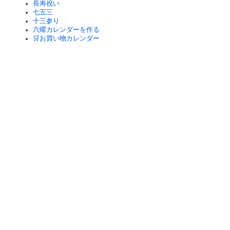
長寿祝い
七五三
十三参り
六曜カレンダーを作る
🛒お買い物カレンダー