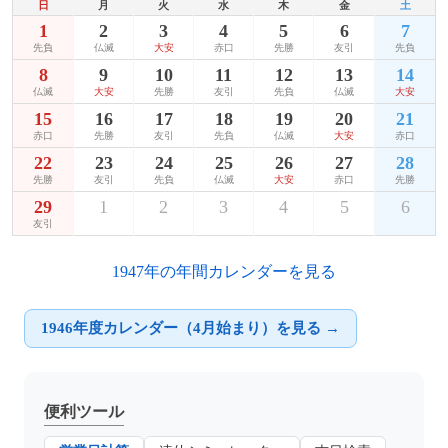
日
月
火
水
木
金
土
1
2
3
4
5
6
7
先負
仏滅
大安
赤口
先勝
友引
先負
8
9
10
11
12
13
14
仏滅
大安
先勝
友引
先負
仏滅
大安
15
16
17
18
19
20
21
赤口
先勝
友引
先負
仏滅
大安
赤口
22
23
24
25
26
27
28
先勝
友引
先負
仏滅
大安
赤口
先勝
29
1
2
3
4
5
6
友引
1947年の年間カレンダーを見る
1946年度カレンダー（4月始まり）を見る →
便利ツール