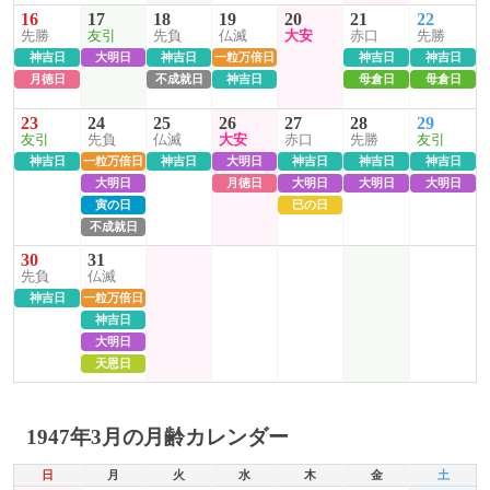
16
17
18
19
20
21
22
先勝
友引
先負
仏滅
大安
赤口
先勝
神吉日
大明日
神吉日
一粒万倍日
神吉日
神吉日
月徳日
不成就日
神吉日
母倉日
母倉日
23
24
25
26
27
28
29
友引
先負
仏滅
大安
赤口
先勝
友引
神吉日
一粒万倍日
神吉日
大明日
神吉日
神吉日
神吉日
大明日
月徳日
大明日
大明日
大明日
寅の日
巳の日
不成就日
30
31
先負
仏滅
神吉日
一粒万倍日
神吉日
大明日
天恩日
1947年3月の月齢カレンダー
日
月
火
水
木
金
土