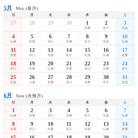
5月
May (皐月)
日
月
火
水
木
金
土
27
28
29
30
1
2
3
先勝
友引
先負
4
5
6
7
8
9
10
仏滅
大安
赤口
先勝
友引
先負
仏滅
11
12
13
14
15
16
17
大安
赤口
先勝
友引
先負
仏滅
大安
18
19
20
21
22
23
24
赤口
先勝
仏滅
大安
赤口
先勝
友引
25
26
27
28
29
30
31
先負
仏滅
大安
赤口
先勝
友引
先負
6月
June (水無月)
日
月
火
水
木
金
土
1
2
3
4
5
6
7
仏滅
大安
赤口
先勝
友引
先負
仏滅
8
9
10
11
12
13
14
大安
赤口
先勝
友引
先負
仏滅
大安
15
16
17
18
19
20
21