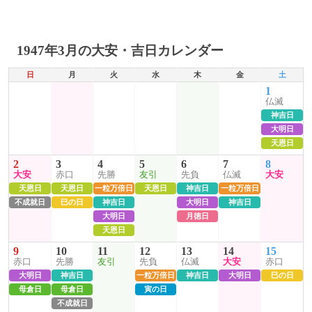
1947年3月の大安・吉日カレンダー
日
月
火
水
木
金
土
1
仏滅
神吉日
大明日
天恩日
2
3
4
5
6
7
8
大安
赤口
先勝
友引
先負
仏滅
大安
天恩日
天恩日
一粒万倍日
天恩日
神吉日
一粒万倍日
不成就日
巳の日
神吉日
大明日
神吉日
大明日
月徳日
天恩日
9
10
11
12
13
14
15
赤口
先勝
友引
先負
仏滅
大安
赤口
大明日
神吉日
一粒万倍日
神吉日
大明日
巳の日
母倉日
母倉日
寅の日
不成就日