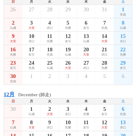
日
月
火
水
木
金
土
26
27
28
29
30
31
1
先負
2
3
4
5
6
7
8
仏滅
大安
赤口
先勝
友引
先負
仏滅
9
10
11
12
13
14
15
大安
赤口
先勝
友引
仏滅
大安
赤口
16
17
18
19
20
21
22
先勝
友引
先負
仏滅
大安
赤口
先勝
23
24
25
26
27
28
29
友引
先負
仏滅
大安
赤口
先勝
友引
30
1
2
3
4
5
6
先負
12月
December (師走)
日
月
火
水
木
金
土
30
1
2
3
4
5
6
仏滅
大安
赤口
先勝
友引
先負
7
8
9
10
11
12
13
仏滅
大安
赤口
先勝
友引
大安
赤口
14
15
16
17
18
19
20