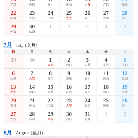
赤口
先勝
友引
先負
大安
赤口
先勝
22
23
24
25
26
27
28
友引
先負
仏滅
大安
赤口
先勝
友引
29
30
1
2
3
4
5
先負
仏滅
7月
July (文月)
日
月
火
水
木
金
土
29
30
1
2
3
4
5
大安
赤口
先勝
友引
先負
6
7
8
9
10
11
12
仏滅
大安
赤口
先勝
友引
先負
仏滅
13
14
15
16
17
18
19
大安
赤口
先勝
友引
先負
赤口
先勝
20
21
22
23
24
25
26
友引
先負
仏滅
大安
赤口
先勝
友引
27
28
29
30
31
1
2
先負
仏滅
大安
赤口
先勝
8月
August (葉月)