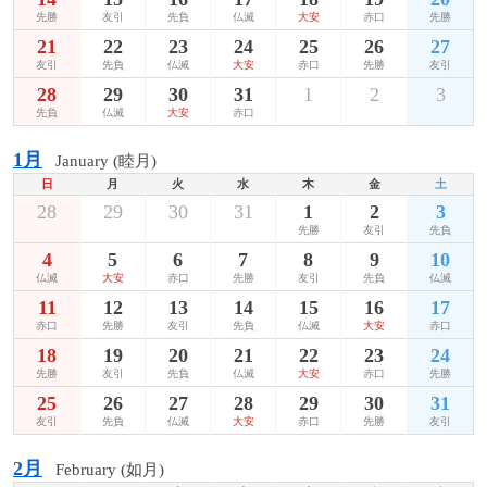
先勝
友引
先負
仏滅
大安
赤口
先勝
21
22
23
24
25
26
27
友引
先負
仏滅
大安
赤口
先勝
友引
28
29
30
31
1
2
3
先負
仏滅
大安
赤口
1月
January (睦月)
日
月
火
水
木
金
土
28
29
30
31
1
2
3
先勝
友引
先負
4
5
6
7
8
9
10
仏滅
大安
赤口
先勝
友引
先負
仏滅
11
12
13
14
15
16
17
赤口
先勝
友引
先負
仏滅
大安
赤口
18
19
20
21
22
23
24
先勝
友引
先負
仏滅
大安
赤口
先勝
25
26
27
28
29
30
31
友引
先負
仏滅
大安
赤口
先勝
友引
2月
February (如月)