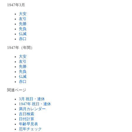
1947年3月
大安
友引
先勝
先負
仏滅
赤口
1947年（年間）
大安
友引
先勝
先負
仏滅
赤口
関連ページ
3月 祝日・連休
1947年 祝日・連休
満月カレンダー
吉日検索
日付計算
年齢早見表
厄年チェック