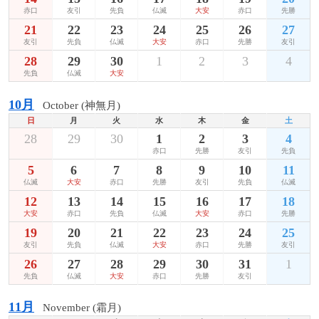
赤口
友引
先負
仏滅
大安
赤口
先勝
21
22
23
24
25
26
27
友引
先負
仏滅
大安
赤口
先勝
友引
28
29
30
1
2
3
4
先負
仏滅
大安
10月
October (神無月)
日
月
火
水
木
金
土
28
29
30
1
2
3
4
赤口
先勝
友引
先負
5
6
7
8
9
10
11
仏滅
大安
赤口
先勝
友引
先負
仏滅
12
13
14
15
16
17
18
大安
赤口
先負
仏滅
大安
赤口
先勝
19
20
21
22
23
24
25
友引
先負
仏滅
大安
赤口
先勝
友引
26
27
28
29
30
31
1
先負
仏滅
大安
赤口
先勝
友引
11月
November (霜月)