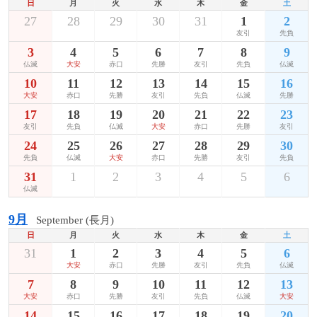
日
月
火
水
木
金
土
27
28
29
30
31
1
2
友引
先負
3
4
5
6
7
8
9
仏滅
大安
赤口
先勝
友引
先負
仏滅
10
11
12
13
14
15
16
大安
赤口
先勝
友引
先負
仏滅
先勝
17
18
19
20
21
22
23
友引
先負
仏滅
大安
赤口
先勝
友引
24
25
26
27
28
29
30
先負
仏滅
大安
赤口
先勝
友引
先負
31
1
2
3
4
5
6
仏滅
9月
September (長月)
日
月
火
水
木
金
土
31
1
2
3
4
5
6
大安
赤口
先勝
友引
先負
仏滅
7
8
9
10
11
12
13
大安
赤口
先勝
友引
先負
仏滅
大安
14
15
16
17
18
19
20