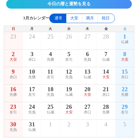
今日の暦と運勢を見る
3月カレンダー
通常
大安
満月
祝日
日
月
火
水
木
金
土
23
24
25
26
27
28
1
仏滅
2
3
4
5
6
7
8
大安
赤口
先勝
友引
先負
仏滅
大安
9
10
11
12
13
14
15
赤口
先勝
友引
先負
仏滅
大安
赤口
16
17
18
19
20
21
22
先勝
友引
先負
仏滅
大安
赤口
先勝
23
24
25
26
27
28
29
友引
先負
仏滅
大安
赤口
先勝
友引
30
31
1
2
3
4
5
先負
仏滅