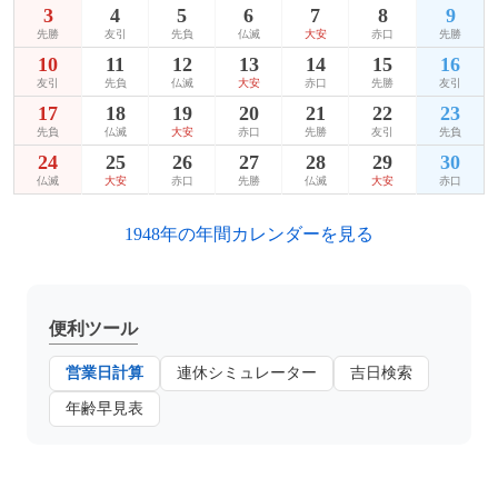
3
4
5
6
7
8
9
先勝
友引
先負
仏滅
大安
赤口
先勝
10
11
12
13
14
15
16
友引
先負
仏滅
大安
赤口
先勝
友引
17
18
19
20
21
22
23
先負
仏滅
大安
赤口
先勝
友引
先負
24
25
26
27
28
29
30
仏滅
大安
赤口
先勝
仏滅
大安
赤口
1948年の年間カレンダーを見る
便利ツール
営業日計算
連休シミュレーター
吉日検索
年齢早見表