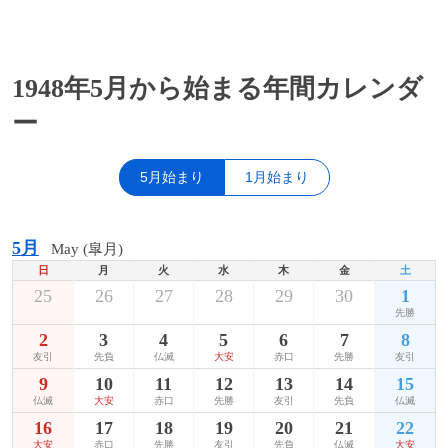
1948年5月から始まる年間カレンダ
ー
5月始まり
1月始まり
5月
May (皐月)
日
月
火
水
木
金
土
25
26
27
28
29
30
1
先勝
2
3
4
5
6
7
8
友引
先負
仏滅
大安
赤口
先勝
友引
9
10
11
12
13
14
15
仏滅
大安
赤口
先勝
友引
先負
仏滅
16
17
18
19
20
21
22
大安
赤口
先勝
友引
先負
仏滅
大安