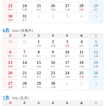
23
24
25
26
27
28
29
赤口
先勝
友引
先負
仏滅
大安
赤口
30
31
1
2
3
4
5
先勝
友引
6月
June (水無月)
日
月
火
水
木
金
土
30
31
1
2
3
4
5
先負
仏滅
大安
赤口
先勝
6
7
8
9
10
11
12
友引
大安
赤口
先勝
友引
先負
仏滅
13
14
15
16
17
18
19
大安
赤口
先勝
友引
先負
仏滅
大安
20
21
22
23
24
25
26
赤口
先勝
友引
先負
仏滅
大安
赤口
27
28
29
30
1
2
3
先勝
友引
先負
仏滅
7月
July (文月)
日
月
火
水
木
金
土