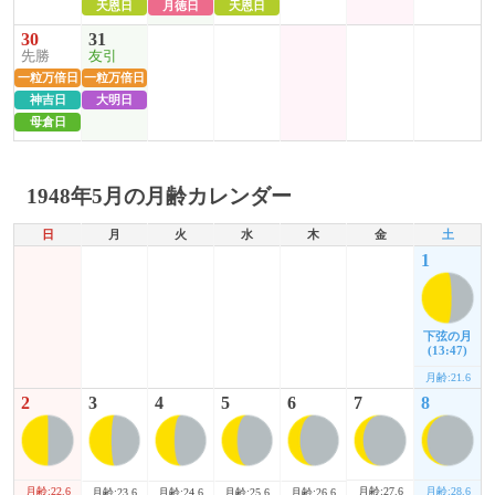
天恩日
月徳日
天恩日
30
31
先勝
友引
一粒万倍日
一粒万倍日
神吉日
大明日
母倉日
1948年5月の月齢カレンダー
日
月
火
水
木
金
土
1
下弦の月
(13:47)
月齢:21.6
2
3
4
5
6
7
8
月齢:22.6
月齢:27.6
月齢:28.6
月齢:23.6
月齢:24.6
月齢:25.6
月齢:26.6