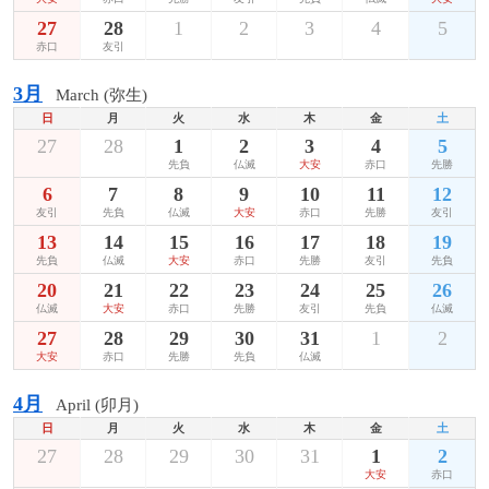
27
28
1
2
3
4
5
赤口
友引
3月
March (弥生)
日
月
火
水
木
金
土
27
28
1
2
3
4
5
先負
仏滅
大安
赤口
先勝
6
7
8
9
10
11
12
友引
先負
仏滅
大安
赤口
先勝
友引
13
14
15
16
17
18
19
先負
仏滅
大安
赤口
先勝
友引
先負
20
21
22
23
24
25
26
仏滅
大安
赤口
先勝
友引
先負
仏滅
27
28
29
30
31
1
2
大安
赤口
先勝
先負
仏滅
4月
April (卯月)
日
月
火
水
木
金
土
27
28
29
30
31
1
2
大安
赤口