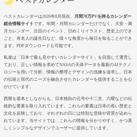
ベストカレンダーは2026年8月現在、
月間70万PVを誇るカレンダー
総合情報サイト
です。年間・月間カレンダーだけでなく、大安・満
月カレンダー、注目のイベント、日めくりイラスト、歴史上のでき
ごと、有名人の誕生日など、様々な角度から毎日を知ることができ
ます。PDFダウンロードも可能です。
私達は「日本で最も見やすいカレンダーサイト」を目指して運営し
ており、正しい情報を求めてNASAの天体データを最新のAIテクノ
ロジーを用いて分析。情報の整理とデザインの洗練を追求し、日本
の伝統と現代のニーズを融合させたカレンダーを提供することを心
がけています。
西暦を基本としながらも、日本独自の元号や十二支、六曜などの伝
統的な要素を取り入れています。これらの要素は日本の長い歴史と
文化を反映しており、それぞれの日には特別な意味や背景が込めら
れています。当サイトでは、これらの情報を分かりやすく、かつ美
しくシンプルなデザインでユーザーに提供しています。