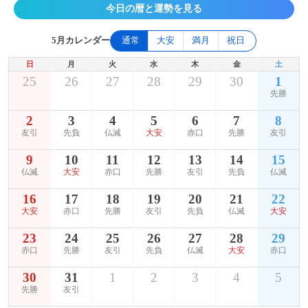
今日の暦と運勢を見る
5月カレンダー
通常
大安
満月
祝日
日
月
火
水
木
金
土
25
26
27
28
29
30
1
先勝
2
3
4
5
6
7
8
友引
先負
仏滅
大安
赤口
先勝
友引
9
10
11
12
13
14
15
仏滅
大安
赤口
先勝
友引
先負
仏滅
16
17
18
19
20
21
22
大安
赤口
先勝
友引
先負
仏滅
大安
23
24
25
26
27
28
29
赤口
先勝
友引
先負
仏滅
大安
赤口
30
31
1
2
3
4
5
先勝
友引