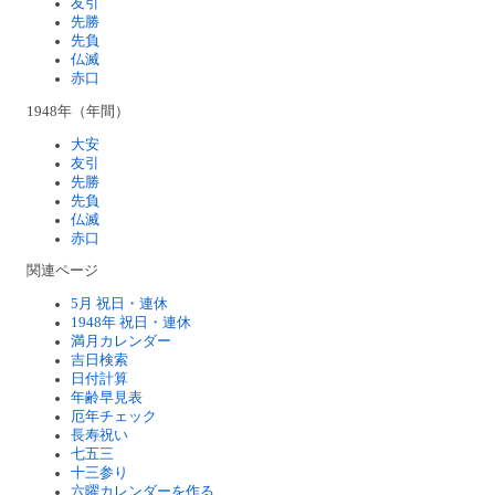
友引
先勝
先負
仏滅
赤口
1948年（年間）
大安
友引
先勝
先負
仏滅
赤口
関連ページ
5月 祝日・連休
1948年 祝日・連休
満月カレンダー
吉日検索
日付計算
年齢早見表
厄年チェック
長寿祝い
七五三
十三参り
六曜カレンダーを作る