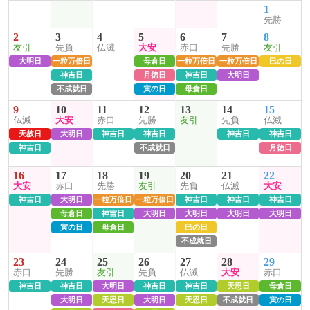
1
先勝
2
3
4
5
6
7
8
友引
先負
仏滅
大安
赤口
先勝
友引
大明日
一粒万倍日
母倉日
一粒万倍日
一粒万倍日
巳の日
神吉日
月徳日
神吉日
大明日
不成就日
寅の日
母倉日
9
10
11
12
13
14
15
仏滅
大安
赤口
先勝
友引
先負
仏滅
天赦日
大明日
神吉日
神吉日
神吉日
神吉日
神吉日
不成就日
月徳日
16
17
18
19
20
21
22
大安
赤口
先勝
友引
先負
仏滅
大安
神吉日
大明日
一粒万倍日
一粒万倍日
神吉日
神吉日
神吉日
母倉日
神吉日
大明日
大明日
大明日
大明日
寅の日
母倉日
巳の日
不成就日
23
24
25
26
27
28
29
赤口
先勝
友引
先負
仏滅
大安
赤口
神吉日
神吉日
大明日
神吉日
神吉日
天恩日
母倉日
大明日
天恩日
大明日
天恩日
不成就日
寅の日