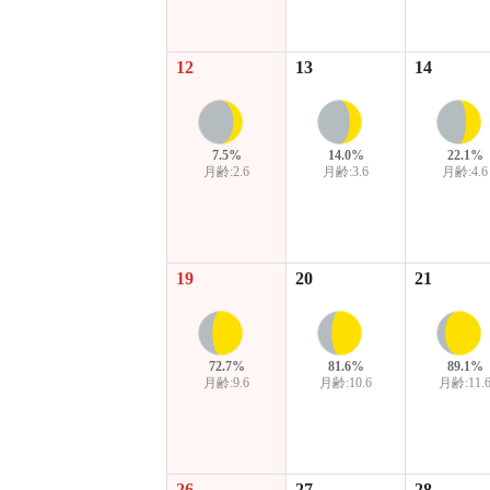
12
13
14
7.5%
14.0%
22.1%
月齢:2.6
月齢:3.6
月齢:4.6
19
20
21
72.7%
81.6%
89.1%
月齢:9.6
月齢:10.6
月齢:11.
26
27
28