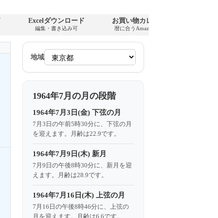
ド
Excelダウンロード
お買い物カレンダー
購読
編集・書き込み可
暦に合うAmazonセール
地域
1964年7月の月の段階
1964年7月3日(金) 下弦の月
7月3日の午前5時30分に、下弦の月
を迎えます。月齢は22.9です。
1964年7月9日(木) 新月
7月9日の午後8時30分に、新月を迎
えます。月齢は28.9です。
1964年7月16日(木) 上弦の月
7月16日の午後8時46分に、上弦の
月を迎えます。月齢は6.6です。