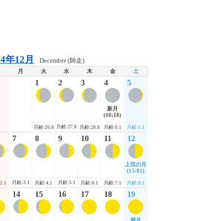
64年12月
December (師走)
日
月
火
水
木
金
土
1
2
3
4
5
新月
(10:18)
月齢:27.8
月齢:26.8
月齢:28.8
月齢:0.1
月齢:1.1
7
8
9
10
11
12
上弦の月
(15:01)
月齢:3.1
月齢:5.1
2.1
月齢:4.1
月齢:6.1
月齢:7.1
月齢:8.1
14
15
16
17
18
19
満月