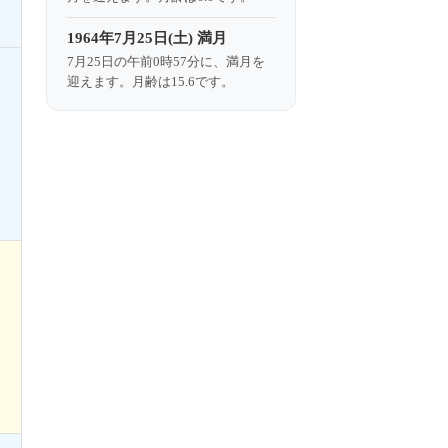
1964年7月25日(土) 満月
7月25日の午前0時57分に、満月を
迎えます。月齢は15.6です。