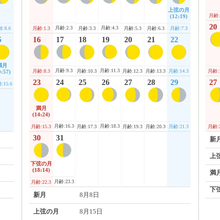
上弦の月
月齢:
(12:19)
20
月齢:2.3
月齢:4.3
:8.6
月齢:1.3
月齢:3.3
月齢:5.3
月齢:6.3
月齢:7.3
5
16
17
18
19
20
21
22
満月
月齢:9.3
月齢:11.3
月齢:8.3
月齢:10.3
月齢:12.3
月齢:13.3
月齢:14.3
月齢:1
0:57)
23
24
25
26
27
28
29
27
:15.6
満月
(14:24)
月齢:16.3
月齢:18.3
月齢:15.3
月齢:17.3
月齢:19.3
月齢:20.3
月齢:21.3
月齢:2
30
31
新
上
下弦の月
(18:14)
満
月齢:23.3
月齢:22.3
下
新月
8月8日
上弦の月
8月15日