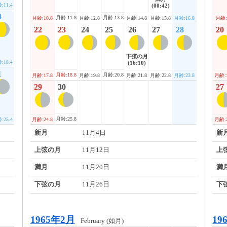
:11.4
(00:42)
4
月齢:11.8
月齢:13.8
月齢:10.8
月齢:12.8
月齢:14.8
月齢:15.8
月齢:16.8
月齢:
22
23
24
25
26
27
28
20
下弦の月
:18.4
(16:10)
1
月齢:18.8
月齢:20.8
月齢:17.8
月齢:19.8
月齢:21.8
月齢:22.8
月齢:23.8
月齢:1
29
30
27
月齢:25.8
:25.4
月齢:24.8
月齢:2
新月
11月4日
新
上弦の月
11月12日
上
満月
11月20日
満
下弦の月
11月26日
下
1965年2月
19
February (如月)