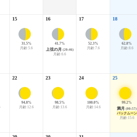
15
16
17
18
31.5%
41.7%
52.3%
62.8%
月齢:5.6
月齢:7.6
月齢:8.6
上弦の月
(20:46)
月齢:6.6
22
23
24
25
94.8%
98.5%
100.0%
99.2%
6
月齢:12.6
月齢:13.6
月齢:14.6
満月
(00:57)
バックムーン
月齢:15.6
29
30
31