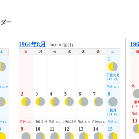
ンダー
1964年8月
19
August (葉月)
土
日
月
火
水
木
金
土
1
下弦の月
(12:29)
6
:23.9
月齢:22.6
1
2
3
4
5
6
7
8
新
(13:
新月
月齢:2
(04:16)
13
月齢:24.6
月齢:26.6
:1.6
月齢:23.6
月齢:25.6
月齢:27.6
月齢:28.6
月齢:0.3
8
9
10
11
12
13
14
15