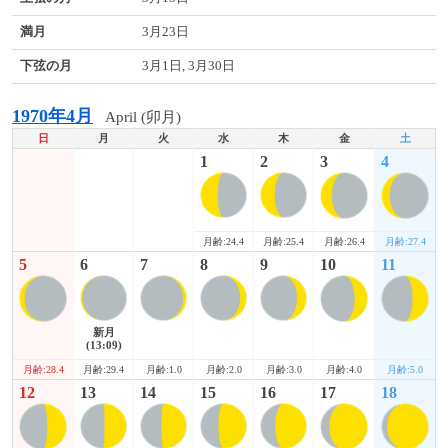
満月
3月23日
下弦の月
3月1日, 3月30日
1970年4月
April (卯月)
日
月
火
水
木
金
土
1
2
3
4
月齢:26.4
月齢:27.4
月齢:24.4
月齢:25.4
5
6
7
8
9
10
11
新月
(13:09)
月齢:28.4
月齢:4.0
月齢:5.0
月齢:29.4
月齢:1.0
月齢:2.0
月齢:3.0
12
13
14
15
16
17
18