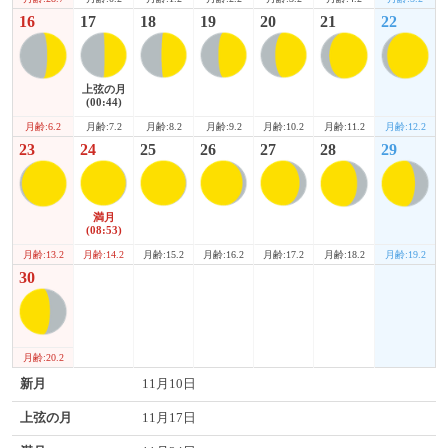
16
17
18
19
20
21
22
上弦の月
(00:44)
月齢:6.2
月齢:11.2
月齢:12.2
月齢:7.2
月齢:8.2
月齢:9.2
月齢:10.2
23
24
25
26
27
28
29
満月
(08:53)
月齢:13.2
月齢:18.2
月齢:19.2
月齢:14.2
月齢:15.2
月齢:16.2
月齢:17.2
30
月齢:20.2
新月
11月10日
上弦の月
11月17日