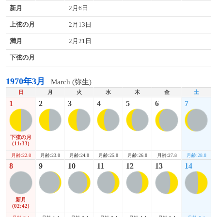
新月
2月6日
上弦の月
2月13日
満月
2月21日
下弦の月
1970年3月
March (弥生)
日
月
火
水
木
金
土
1
2
3
4
5
6
7
下弦の月
(11:33)
月齢:22.8
月齢:27.8
月齢:28.8
月齢:23.8
月齢:24.8
月齢:25.8
月齢:26.8
8
9
10
11
12
13
14
新月
(02:42)