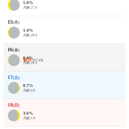
5.0%
月齢:27.4
15
(木)
1.4%
月齢:28.4
16
(金)
0.0%
新月
(17:25)
月齢:29.4
17
(土)
0.7%
月齢:0.8
18
(日)
3.6%
月齢:1.8