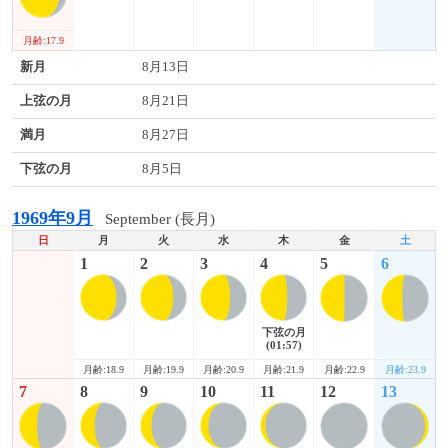
月齢:17.9
新月
8月13日
上弦の月
8月21日
満月
8月27日
下弦の月
8月5日
1969年9月
September (長月)
日
月
火
水
木
金
土
1
2
3
4
5
6
下弦の月
(01:57)
月齢:22.9
月齢:23.9
月齢:18.9
月齢:19.9
月齢:20.9
月齢:21.9
7
8
9
10
11
12
13