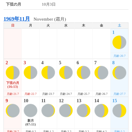
下弦の月
10月3日
1969年11月
November (霜月)
日
月
火
水
木
金
土
1
月齢:20.7
2
3
4
5
6
7
8
下弦の月
(16:13)
月齢:21.7
月齢:26.7
月齢:27.7
月齢:22.7
月齢:23.7
月齢:24.7
月齢:25.7
9
10
11
12
13
14
15
新月
(07:11)
月齢:28.7
月齢:4.2
月齢:5.2
月齢:0.2
月齢:1.2
月齢:2.2
月齢:3.2