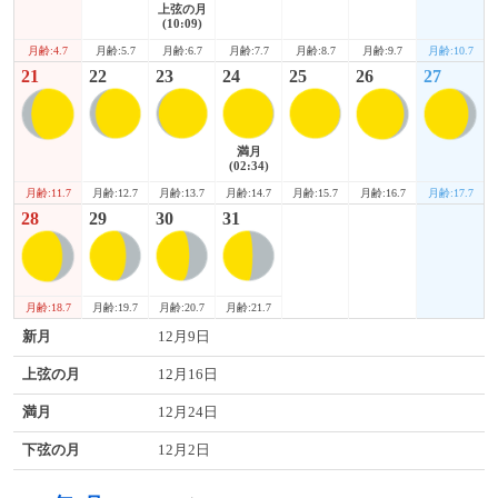
上弦の月
(10:09)
月齢:4.7
月齢:9.7
月齢:10.7
月齢:5.7
月齢:6.7
月齢:7.7
月齢:8.7
21
22
23
24
25
26
27
満月
(02:34)
月齢:11.7
月齢:16.7
月齢:17.7
月齢:12.7
月齢:13.7
月齢:14.7
月齢:15.7
28
29
30
31
月齢:18.7
月齢:19.7
月齢:20.7
月齢:21.7
新月
12月9日
上弦の月
12月16日
満月
12月24日
下弦の月
12月2日