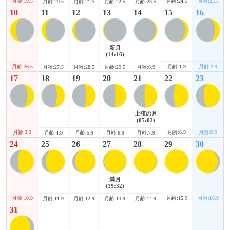
月齢:19.5
月齢:24.5
月齢:25.5
月齢:20.5
月齢:21.5
月齢:22.5
月齢:23.5
10
11
12
13
14
15
16
新月
(14:16)
月齢:26.5
月齢:1.9
月齢:2.9
月齢:27.5
月齢:28.5
月齢:29.5
月齢:0.9
17
18
19
20
21
22
23
上弦の月
(05:02)
月齢:3.9
月齢:8.9
月齢:9.9
月齢:4.9
月齢:5.9
月齢:6.9
月齢:7.9
24
25
26
27
28
29
30
満月
(19:32)
月齢:10.9
月齢:15.9
月齢:16.9
月齢:11.9
月齢:12.9
月齢:13.9
月齢:14.9
31