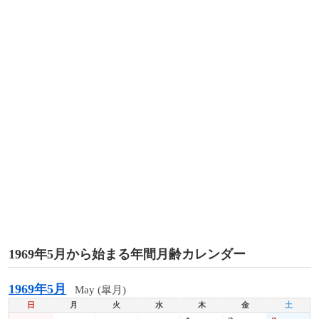
1969年5月から始まる年間月齢カレンダー
1969年5月
May (皐月)
日
月
火
水
木
金
土