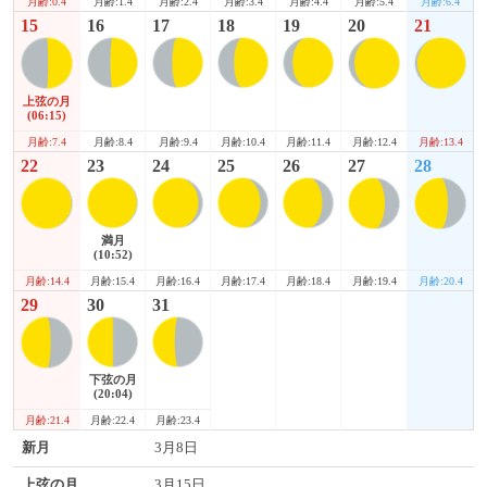
月齢:0.4
月齢:5.4
月齢:6.4
月齢:1.4
月齢:2.4
月齢:3.4
月齢:4.4
15
16
17
18
19
20
21
上弦の月
(06:15)
月齢:7.4
月齢:12.4
月齢:13.4
月齢:8.4
月齢:9.4
月齢:10.4
月齢:11.4
22
23
24
25
26
27
28
満月
(10:52)
月齢:14.4
月齢:19.4
月齢:20.4
月齢:15.4
月齢:16.4
月齢:17.4
月齢:18.4
29
30
31
下弦の月
(20:04)
月齢:21.4
月齢:22.4
月齢:23.4
新月
3月8日
上弦の月
3月15日