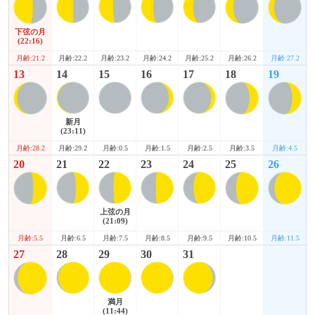
下弦の月
(22:16)
月齢:21.2
月齢:26.2
月齢:27.2
月齢:22.2
月齢:23.2
月齢:24.2
月齢:25.2
13
14
15
16
17
18
19
新月
(23:11)
月齢:28.2
月齢:3.5
月齢:4.5
月齢:29.2
月齢:0.5
月齢:1.5
月齢:2.5
20
21
22
23
24
25
26
上弦の月
(21:09)
月齢:5.5
月齢:10.5
月齢:11.5
月齢:6.5
月齢:7.5
月齢:8.5
月齢:9.5
27
28
29
30
31
満月
(11:44)