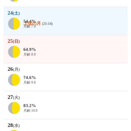
24
(土)
54.4%
上弦の月
(21:14)
月齢:7.8
25
(日)
64.9%
月齢:8.8
26
(月)
74.6%
月齢:9.8
27
(火)
83.2%
月齢:10.8
28
(水)