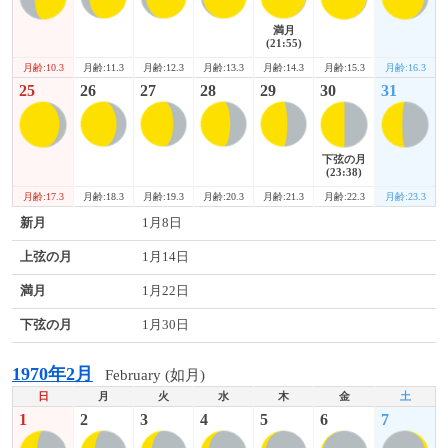
満月
(21:55)
月齢:10.3
月齢:15.3
月齢:16.3
月齢:11.3
月齢:12.3
月齢:13.3
月齢:14.3
25
26
27
28
29
30
31
下弦の月
(23:38)
月齢:17.3
月齢:22.3
月齢:23.3
月齢:18.3
月齢:19.3
月齢:20.3
月齢:21.3
新月
1月8日
上弦の月
1月14日
満月
1月22日
下弦の月
1月30日
1970年2月
February (如月)
日
月
火
水
木
金
土
1
2
3
4
5
6
7