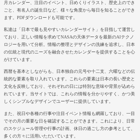
月カレンダー、注目のイベント、日めくりイラスト、歴史上のでき
ごと、有名人の誕生日など、様々な角度から毎日を知ることができ
ます。PDFダウンロードも可能です。
私達は「日本で最も見やすいカレンダーサイト」を目指して運営し
ており、正しい情報を求めてNASAの天体データを最新のAIテクノ
ロジーを用いて分析。情報の整理とデザインの洗練を追求し、日本
の伝統と現代のニーズを融合させたカレンダーを提供することを心
がけています。
西暦を基本としながらも、日本独自の元号や十二支、六曜などの伝
統的な要素を取り入れています。これらの要素は日本の長い歴史と
文化を反映しており、それぞれの日には特別な意味や背景が込めら
れています。当サイトでは、これらの情報を分かりやすく、かつ美
しくシンプルなデザインでユーザーに提供しています。
また、祝日や各種の行事や注目イベント情報も網羅しており、一目
でその月の重要な日を確認することができます。これにより、日常
のスケジュール管理や行事の計画、休日の過ごし方の参考として、
多くの方々に活用いただいています。