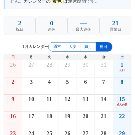
せん。カレンダーの
黄色
は連休期間です。
2
0
—
21
祝日
連休
最大連休
営業日
1月カレンダー
通常
大安
満月
祝日
日
月
火
水
木
金
土
26
27
28
29
30
31
1
元日
2
3
4
5
6
7
8
9
10
11
12
13
14
15
成人の日
16
17
18
19
20
21
22
23
24
25
26
27
28
29