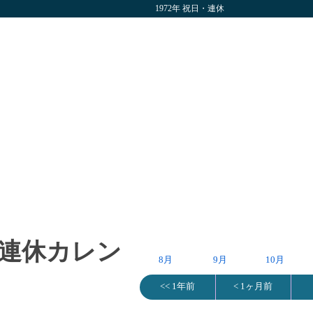
1972年 祝日・連休
日・連休カレン
8月
9月
10月
<< 1年前
< 1ヶ月前