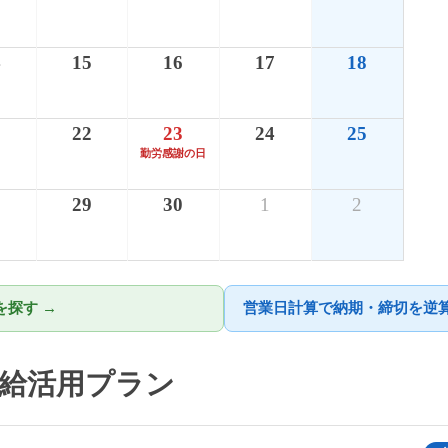
4
15
16
17
18
1
22
23
24
25
勤労感謝の日
8
29
30
1
2
探す →
営業日計算で納期・締切を逆算
・有給活用プラン