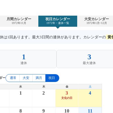
月間カレンダー
祝日カレンダー
大安カレンダー
1972年11月
1972年・連休一覧
1972年1月~12月
の連休は1回あります。最大3日間の連休があります。カレンダーの
黄
1
3
連休
最大連休
ダー
通常
大安
満月
祝日
水
木
金
土
1
1
2
3
4
文化の日
8
9
10
11