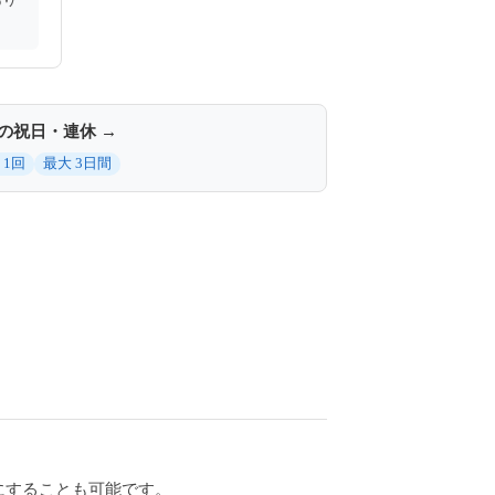
月の祝日・連休 →
 1回
最大 3日間
休にすることも可能です。