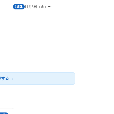
11月3日（金）〜
3連休
する →