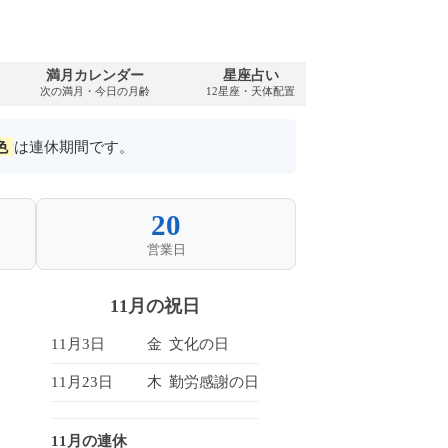
満月カレンダー
星座占い
PDFダウンロ
次の満月・今日の月齢
12星座・天体配置
1972年・無料
色
は連休期間です。
20
営業日
11月の祝日
11月3日
金
文化の日
11月23日
木
勤労感謝の日
11月の連休