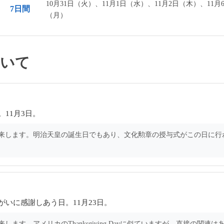
10月31日（火）、11月1日（水）、11月2日（木）、11月
7日間
（月）
ついて
11月3日。
由来します。明治天皇の誕生日でもあり、文化勲章の授与式がこの日に行
いに感謝しあう日。11月23日。
す。アメリカのThanksgiving Dayに似ていますが、直接の関連は