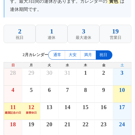
す。最大3日間の連休があります。カレンダーの
黄色
は
連休期間です。
2
1
3
19
祝日
連休
最大連休
営業日
2月カレンダー
通常
大安
満月
祝日
日
月
火
水
木
金
土
28
29
30
31
1
2
3
4
5
6
7
8
9
10
11
12
13
14
15
16
17
建国記念の日
振替休日
18
19
20
21
22
23
24