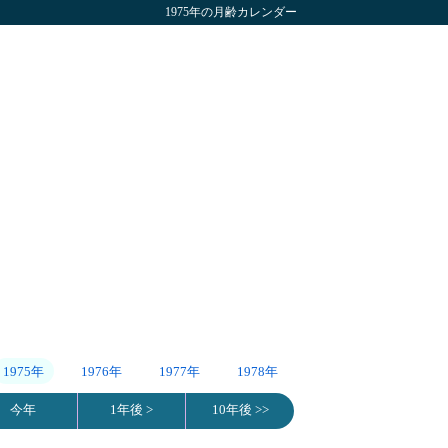
1975年の月齢カレンダー
1975年
1976年
1977年
1978年
今年
1年後 >
10年後 >>