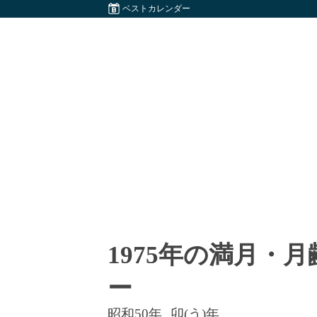
ベストカレンダー
1975年の満月・
ー
昭和50年
卯(う)年