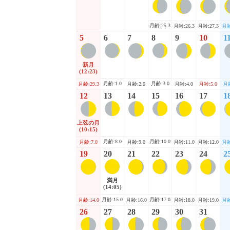
月齢:25.3
月齢:26.3
月齢:27.3
月齢
5
6
7
8
9
10
1
新月
(12:23)
月齢:1.0
月齢:3.0
月齢:29.3
月齢:2.0
月齢:4.0
月齢:5.0
月齢
12
13
14
15
16
17
1
上弦の月
(10:15)
月齢:8.0
月齢:10.0
月齢:7.0
月齢:9.0
月齢:11.0
月齢:12.0
月齢
19
20
21
22
23
24
2
満月
(14:05)
月齢:15.0
月齢:17.0
月齢:14.0
月齢:16.0
月齢:18.0
月齢:19.0
月齢
26
27
28
29
30
31