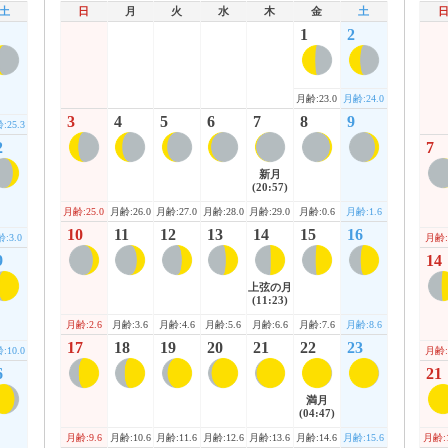
土
日
月
火
水
木
金
土
1
2
月齢:23.0
月齢:24.0
3
4
5
6
7
8
9
:25.3
2
7
新月
(20:57)
月齢:26.0
月齢:28.0
月齢:25.0
月齢:27.0
月齢:29.0
月齢:0.6
月齢:1.6
10
11
12
13
14
15
16
:3.0
月齢:
9
14
上弦の月
(11:23)
月齢:3.6
月齢:5.6
月齢:2.6
月齢:4.6
月齢:6.6
月齢:7.6
月齢:8.6
17
18
19
20
21
22
23
:10.0
月齢:
6
21
満月
(04:47)
月齢:10.6
月齢:12.6
月齢:9.6
月齢:11.6
月齢:13.6
月齢:14.6
月齢:15.6
月齢:1