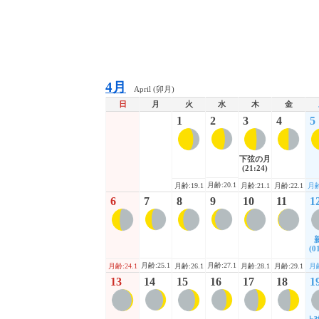
4月
April (卯月)
日
月
火
水
木
金
1
2
3
4
5
下弦の月
(21:24)
月齢:20.1
月齢:19.1
月齢:21.1
月齢:22.1
月齢
6
7
8
9
10
11
1
(0
月齢:25.1
月齢:27.1
月齢:24.1
月齢:26.1
月齢:28.1
月齢:29.1
月齢
13
14
15
16
17
18
1