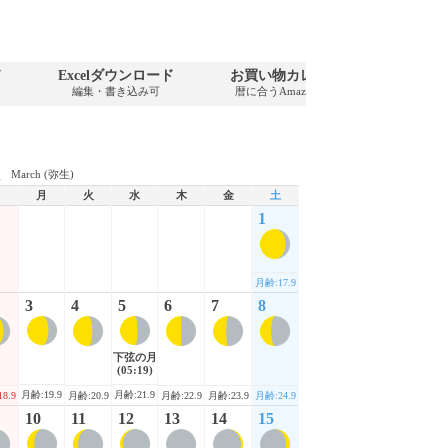
ド
Excelダウンロード
お買い物カレンダー
購読
編集・書き込み可
暦に合うAmazonセール
月
March (弥生)
日
月
火
水
木
金
土
1
月齢:17.9
3
4
5
6
7
8
下弦の月
(05:19)
月齢:19.9
月齢:21.9
8.9
月齢:20.9
月齢:22.9
月齢:23.9
月齢:24.9
10
11
12
13
14
15