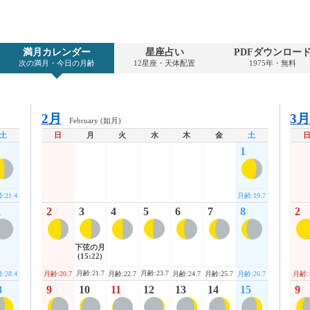
満月カレンダー
星座占い
PDFダウンロー
次の満月・今日の月齢
12星座・天体配置
1975年・無料
2月
3
February (如月)
土
日
月
火
水
木
金
土
1
:21.4
月齢:19.7
1
2
3
4
5
6
7
8
2
下弦の月
(15:22)
月齢:21.7
月齢:23.7
:28.4
月齢:20.7
月齢:22.7
月齢:24.7
月齢:25.7
月齢:26.7
月齢:1
8
9
10
11
12
13
14
15
9