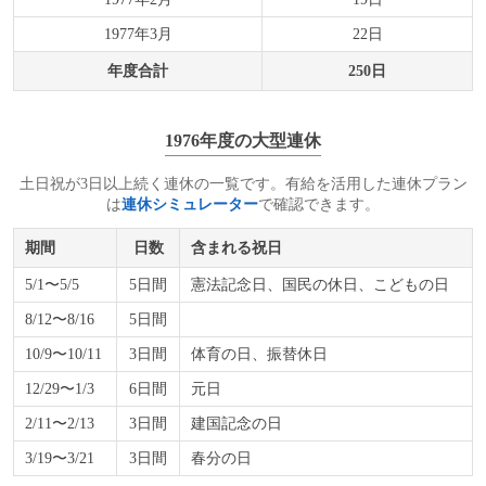
1977年3月
22日
年度合計
250日
1976年度の大型連休
土日祝が3日以上続く連休の一覧です。有給を活用した連休プラン
は
連休シミュレーター
で確認できます。
期間
日数
含まれる祝日
5/1〜5/5
5日間
憲法記念日、国民の休日、こどもの日
8/12〜8/16
5日間
10/9〜10/11
3日間
体育の日、振替休日
12/29〜1/3
6日間
元日
2/11〜2/13
3日間
建国記念の日
3/19〜3/21
3日間
春分の日