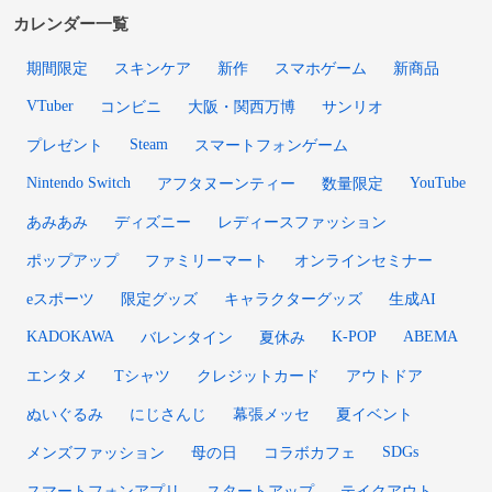
カレンダー一覧
期間限定
スキンケア
新作
スマホゲーム
新商品
VTuber
コンビニ
大阪・関西万博
サンリオ
Steam
プレゼント
スマートフォンゲーム
Nintendo Switch
YouTube
アフタヌーンティー
数量限定
あみあみ
ディズニー
レディースファッション
ポップアップ
ファミリーマート
オンラインセミナー
eスポーツ
限定グッズ
キャラクターグッズ
生成AI
KADOKAWA
K-POP
ABEMA
バレンタイン
夏休み
エンタメ
Tシャツ
クレジットカード
アウトドア
ぬいぐるみ
にじさんじ
幕張メッセ
夏イベント
SDGs
メンズファッション
母の日
コラボカフェ
スマートフォンアプリ
スタートアップ
テイクアウト