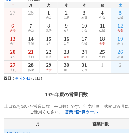
日
月
火
水
木
金
土
27
28
1
2
3
4
5
赤口
先勝
友引
先負
仏滅
6
7
8
9
10
11
12
大安
赤口
先勝
友引
先負
仏滅
大安
13
14
15
16
17
18
19
赤口
先勝
友引
先負
仏滅
大安
赤口
20
21
22
23
24
25
26
友引
先負
仏滅
大安
赤口
先勝
友引
27
28
29
30
31
1
2
先負
仏滅
大安
赤口
先勝
祝日：
春分の日
(21日)
1976年度の営業日数
土日祝を除いた営業日数（平日数）です。年度計画・稼働日管理に
ご活用ください。
営業日計算ツール →
月
営業日数