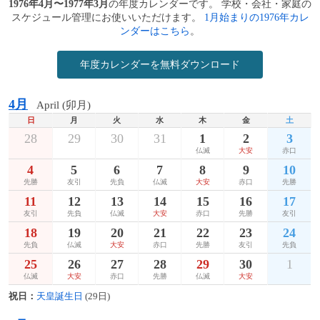
1976年4月〜1977年3月
の年度カレンダーです。 学校・会社・家庭の
スケジュール管理にお使いいただけます。
1月始まりの1976年カレ
ンダーはこちら
。
年度カレンダーを無料ダウンロード
4月
April (卯月)
日
月
火
水
木
金
土
28
29
30
31
1
2
3
仏滅
大安
赤口
4
5
6
7
8
9
10
先勝
友引
先負
仏滅
大安
赤口
先勝
11
12
13
14
15
16
17
友引
先負
仏滅
大安
赤口
先勝
友引
18
19
20
21
22
23
24
先負
仏滅
大安
赤口
先勝
友引
先負
25
26
27
28
29
30
1
仏滅
大安
赤口
先勝
仏滅
大安
祝日：
天皇誕生日
(29日)