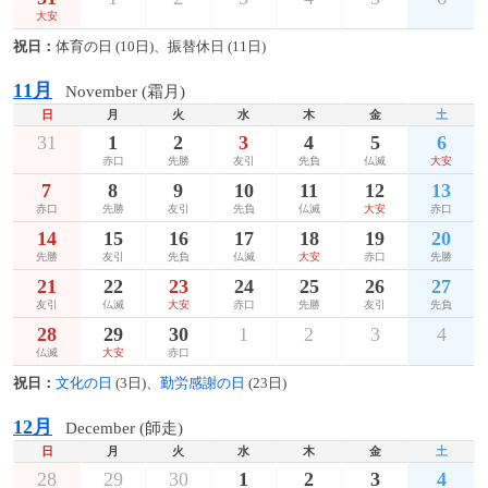
大安
祝日：
体育の日 (10日)、振替休日 (11日)
11月
November (霜月)
日
月
火
水
木
金
土
31
1
2
3
4
5
6
赤口
先勝
友引
先負
仏滅
大安
7
8
9
10
11
12
13
赤口
先勝
友引
先負
仏滅
大安
赤口
14
15
16
17
18
19
20
先勝
友引
先負
仏滅
大安
赤口
先勝
21
22
23
24
25
26
27
友引
仏滅
大安
赤口
先勝
友引
先負
28
29
30
1
2
3
4
仏滅
大安
赤口
祝日：
文化の日
(3日)、
勤労感謝の日
(23日)
12月
December (師走)
日
月
火
水
木
金
土
28
29
30
1
2
3
4