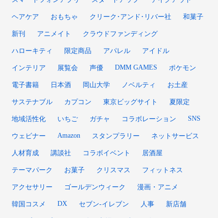
ヘアケア
おもちゃ
クリーク･アンド･リバー社
和菓子
新刊
アニメイト
クラウドファンディング
ハローキティ
限定商品
アパレル
アイドル
DMM GAMES
インテリア
展覧会
声優
ポケモン
電子書籍
日本酒
岡山大学
ノベルティ
お土産
サステナブル
カプコン
東京ビッグサイト
夏限定
SNS
地域活性化
いちご
ガチャ
コラボレーション
Amazon
ウェビナー
スタンプラリー
ネットサービス
人材育成
講談社
コラボイベント
居酒屋
テーマパーク
お菓子
クリスマス
フィットネス
アクセサリー
ゴールデンウィーク
漫画・アニメ
DX
韓国コスメ
セブン‐イレブン
人事
新店舗