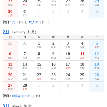
23
24
25
26
27
28
29
仏滅
大安
赤口
先勝
友引
先負
仏滅
30
31
1
2
3
4
5
大安
赤口
祝日：
元日
(1日)、
成人の日
(15日)
2月
February (如月)
日
月
火
水
木
金
土
30
31
1
2
3
4
5
先勝
友引
先負
仏滅
大安
6
7
8
9
10
11
12
赤口
先勝
友引
先負
仏滅
大安
赤口
13
14
15
16
17
18
19
先勝
友引
先負
仏滅
大安
先勝
友引
20
21
22
23
24
25
26
先負
仏滅
大安
赤口
先勝
友引
先負
27
28
1
2
3
4
5
仏滅
大安
祝日：
建国記念の日
(11日)
3月
March (弥生)