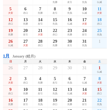
先勝
友引
先負
仏滅
5
6
7
8
9
10
11
大安
赤口
先勝
友引
先負
仏滅
大安
12
13
14
15
16
17
18
赤口
先勝
友引
先負
仏滅
大安
赤口
19
20
21
22
23
24
25
先勝
友引
大安
赤口
先勝
友引
先負
26
27
28
29
30
31
1
仏滅
大安
赤口
先勝
友引
先負
1月
January (睦月)
日
月
火
水
木
金
土
26
27
28
29
30
31
1
仏滅
2
3
4
5
6
7
8
大安
赤口
先勝
友引
先負
仏滅
大安
9
10
11
12
13
14
15
赤口
先勝
友引
先負
仏滅
大安
赤口
16
17
18
19
20
21
22
先勝
友引
先負
赤口
先勝
友引
先負