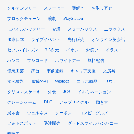
グルテンフリー
スヌーピー
謎解き
お取り寄せ
PlayStation
ブロックチェーン
演劇
モバイルバッテリー
介護
スターバックス
ニラックス
JR東日本
ライブイベント
先行販売
オンライン英会話
セブン-イレブン
2.5次元
イオン
お笑い
イラスト
ハンズ
ブシロード
ホワイトデー
無料配信
伝統工芸
舞台
事前登録
キャリア支援
文房具
webtoon
食べ放題
鬼滅の刃
コラボ商品
サウナ
JCB
クリスマスケーキ
外食
イルミネーション
DLC
クレーンゲーム
アップサイクル
働き方
展示会
ウェルネス
クーポン
コンビニグルメ
フォトスポット
受注販売
グッドスマイルカンパニー
春限定