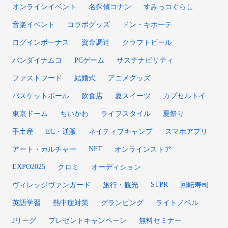
オンラインイベント
名探偵コナン
すみっコぐらし
音楽イベント
コラボグッズ
ドン・キホーテ
ログインボーナス
資金調達
クラフトビール
バンダイナムコ
PCゲーム
サステナビリティ
ファストフード
結婚式
アニメグッズ
バスケットボール
飲食店
夏スイーツ
カプセルトイ
東京ドーム
ちいかわ
ライフスタイル
夏祭り
手土産
EC・通販
ネイティブキャンプ
スマホアプリ
NFT
アート・カルチャー
オンラインストア
EXPO2025
クロミ
オーディション
STPR
ヴィレッジヴァンガード
旅行・観光
回転寿司
英語学習
熱中症対策
グランピング
ライトノベル
Jリーグ
プレゼントキャンペーン
無料セミナー