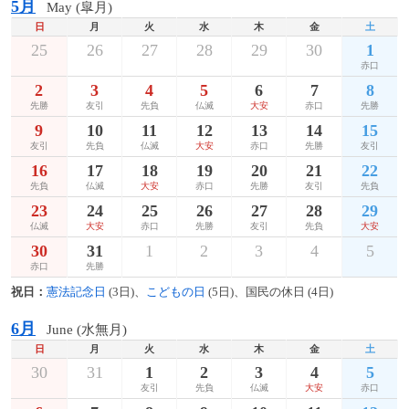
5月
May (皐月)
日
月
火
水
木
金
土
25
26
27
28
29
30
1
赤口
2
3
4
5
6
7
8
先勝
友引
先負
仏滅
大安
赤口
先勝
9
10
11
12
13
14
15
友引
先負
仏滅
大安
赤口
先勝
友引
16
17
18
19
20
21
22
先負
仏滅
大安
赤口
先勝
友引
先負
23
24
25
26
27
28
29
仏滅
大安
赤口
先勝
友引
先負
大安
30
31
1
2
3
4
5
赤口
先勝
祝日：
憲法記念日
(3日)、
こどもの日
(5日)、国民の休日 (4日)
6月
June (水無月)
日
月
火
水
木
金
土
30
31
1
2
3
4
5
友引
先負
仏滅
大安
赤口