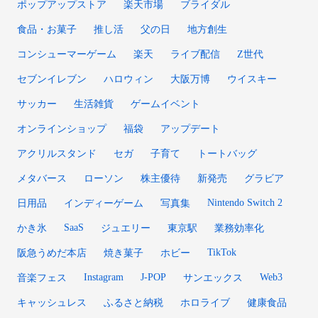
ポップアップストア
楽天市場
ブライダル
食品・お菓子
推し活
父の日
地方創生
コンシューマーゲーム
楽天
ライブ配信
Z世代
セブンイレブン
ハロウィン
大阪万博
ウイスキー
サッカー
生活雑貨
ゲームイベント
オンラインショップ
福袋
アップデート
アクリルスタンド
セガ
子育て
トートバッグ
メタバース
ローソン
株主優待
新発売
グラビア
Nintendo Switch 2
日用品
インディーゲーム
写真集
SaaS
かき氷
ジュエリー
東京駅
業務効率化
TikTok
阪急うめだ本店
焼き菓子
ホビー
Instagram
J-POP
Web3
音楽フェス
サンエックス
キャッシュレス
ふるさと納税
ホロライブ
健康食品