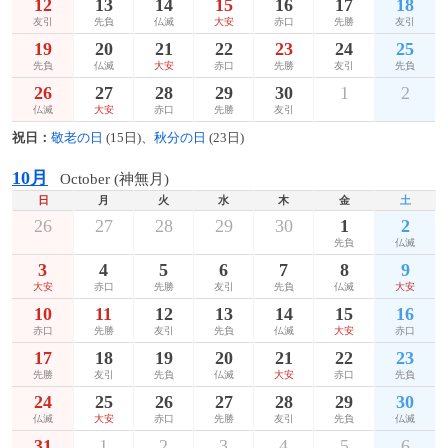
12
13
14
15
16
17
18
友引
先負
仏滅
大安
赤口
先勝
友引
19
20
21
22
23
24
25
先負
仏滅
大安
赤口
先勝
友引
先負
26
27
28
29
30
1
2
仏滅
大安
赤口
先勝
友引
祝日：
敬老の日
(15日)、
秋分の日
(23日)
10月
October (神無月)
日
月
火
水
木
金
土
26
27
28
29
30
1
2
先負
仏滅
3
4
5
6
7
8
9
大安
赤口
先勝
友引
先負
仏滅
大安
10
11
12
13
14
15
16
赤口
先勝
友引
先負
仏滅
大安
赤口
17
18
19
20
21
22
23
先勝
友引
先負
仏滅
大安
赤口
先負
24
25
26
27
28
29
30
仏滅
大安
赤口
先勝
友引
先負
仏滅
31
1
2
3
4
5
6