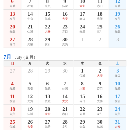
6
7
8
9
10
11
12
先勝
友引
先負
仏滅
大安
赤口
先勝
13
14
15
16
17
18
19
友引
先負
仏滅
大安
赤口
先勝
友引
20
21
22
23
24
25
26
先負
仏滅
大安
赤口
先勝
友引
先負
27
28
29
30
1
2
3
赤口
先勝
友引
先負
7月
July (文月)
日
月
火
水
木
金
土
27
28
29
30
1
2
3
仏滅
大安
赤口
4
5
6
7
8
9
10
先勝
友引
先負
仏滅
大安
赤口
先勝
11
12
13
14
15
16
17
友引
先負
仏滅
大安
赤口
先勝
友引
18
19
20
21
22
23
24
先負
仏滅
大安
赤口
先勝
友引
先負
25
26
27
28
29
30
31
仏滅
大安
先勝
友引
先負
仏滅
大安