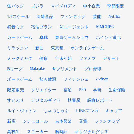
缶バッジ
ゴジラ
マイメロディ
中小企業
季節限定
Netflix
1/7スケール
冷凍食品
フィンテック
芸能
MMORPG
初音ミク
宿泊プラン
AIエージェント
カードゲーム
卓球
東京ゲームショウ
ポイント還元
リラックマ
新曲
東京都
オンラインゲーム
ミャクミャク
健康
年末年始
ファミマ
デザート
Makuake
Bリーグ
サプリメント
プロ野球
ボードゲーム
飲み放題
フィナンシェ
小学生
PS5
限定販売
クリエイター
宿泊
学研
生命保険
すとぷり
デジタルギフト
秋葉原
調査レポート
ルイ・ヴィトン
しゃぶしゃぶ
LINEマンガ
キャリア
新店
シナモロール
吉本興業
受賞
ファンクラブ
高校生
スニーカー
腕時計
オリジナルグッズ