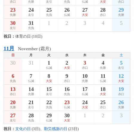
赤口
先勝
友引
先負
仏滅
大安
赤口
23
24
25
26
27
28
29
先勝
友引
先負
仏滅
大安
赤口
先勝
30
31
1
2
3
4
5
友引
先負
祝日：
体育の日 (10日)
11月
November (霜月)
日
月
火
水
木
金
土
30
31
1
2
3
4
5
仏滅
大安
赤口
先勝
友引
6
7
8
9
10
11
12
先負
仏滅
大安
赤口
先勝
仏滅
大安
13
14
15
16
17
18
19
赤口
先勝
友引
先負
仏滅
大安
赤口
20
21
22
23
24
25
26
先勝
友引
先負
仏滅
大安
赤口
先勝
27
28
29
30
1
2
3
友引
先負
仏滅
大安
祝日：
文化の日
(3日)、
勤労感謝の日
(23日)