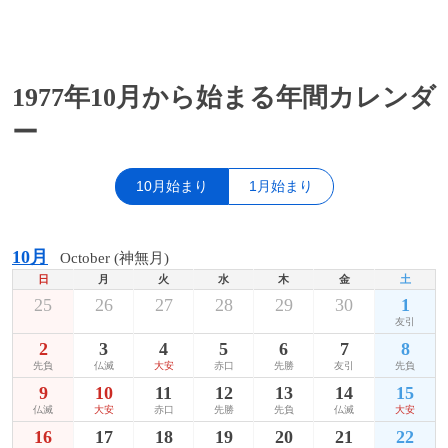
1977年10月から始まる年間カレンダ
ー
10月始まり
1月始まり
10月
October (神無月)
日
月
火
水
木
金
土
25
26
27
28
29
30
1
友引
2
3
4
5
6
7
8
先負
仏滅
大安
赤口
先勝
友引
先負
9
10
11
12
13
14
15
仏滅
大安
赤口
先勝
先負
仏滅
大安
16
17
18
19
20
21
22