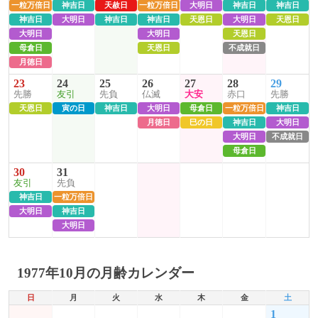
一粒万倍日
神吉日
天赦日
一粒万倍日
大明日
神吉日
神吉日
神吉日
大明日
神吉日
神吉日
天恩日
大明日
天恩日
大明日
大明日
天恩日
母倉日
天恩日
不成就日
月徳日
23
24
25
26
27
28
29
先勝
友引
先負
仏滅
大安
赤口
先勝
天恩日
寅の日
神吉日
大明日
母倉日
一粒万倍日
神吉日
月徳日
巳の日
神吉日
大明日
大明日
不成就日
母倉日
30
31
友引
先負
神吉日
一粒万倍日
大明日
神吉日
大明日
1977年10月の月齢カレンダー
日
月
火
水
木
金
土
1