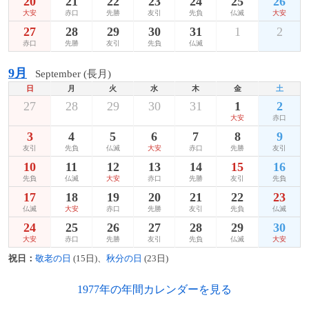
20
21
22
23
24
25
26
大安
赤口
先勝
友引
先負
仏滅
大安
27
28
29
30
31
1
2
赤口
先勝
友引
先負
仏滅
9月
September (長月)
日
月
火
水
木
金
土
27
28
29
30
31
1
2
大安
赤口
3
4
5
6
7
8
9
友引
先負
仏滅
大安
赤口
先勝
友引
10
11
12
13
14
15
16
先負
仏滅
大安
赤口
先勝
友引
先負
17
18
19
20
21
22
23
仏滅
大安
赤口
先勝
友引
先負
仏滅
24
25
26
27
28
29
30
大安
赤口
先勝
友引
先負
仏滅
大安
祝日：
敬老の日
(15日)、
秋分の日
(23日)
1977年の年間カレンダーを見る