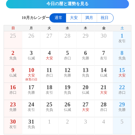
今日の暦と運勢を見る
10月カレンダー
通常
大安
満月
祝日
日
月
火
水
木
金
土
25
26
27
28
29
30
1
友引
2
3
4
5
6
7
8
先負
仏滅
大安
赤口
先勝
友引
先負
9
10
11
12
13
14
15
仏滅
大安
赤口
先勝
先負
仏滅
大安
体育の日
16
17
18
19
20
21
22
赤口
先勝
友引
先負
仏滅
大安
赤口
23
24
25
26
27
28
29
先勝
友引
先負
仏滅
大安
赤口
先勝
30
31
1
2
3
4
5
友引
先負