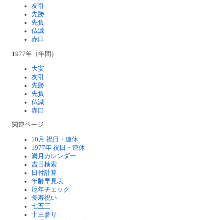
友引
先勝
先負
仏滅
赤口
1977年（年間）
大安
友引
先勝
先負
仏滅
赤口
関連ページ
10月 祝日・連休
1977年 祝日・連休
満月カレンダー
吉日検索
日付計算
年齢早見表
厄年チェック
長寿祝い
七五三
十三参り