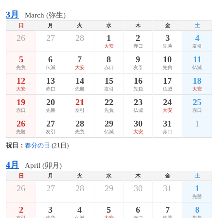
3月
March (弥生)
日
月
火
水
木
金
土
26
27
28
1
2
3
4
大安
赤口
先勝
友引
5
6
7
8
9
10
11
先負
仏滅
大安
赤口
友引
先負
仏滅
12
13
14
15
16
17
18
大安
赤口
先勝
友引
先負
仏滅
大安
19
20
21
22
23
24
25
赤口
先勝
友引
先負
仏滅
大安
赤口
26
27
28
29
30
31
1
先勝
友引
先負
仏滅
大安
赤口
祝日：
春分の日
(21日)
4月
April (卯月)
日
月
火
水
木
金
土
26
27
28
29
30
31
1
先勝
2
3
4
5
6
7
8
友引
先負
仏滅
大安
赤口
先勝
先負