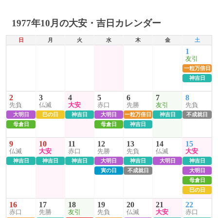
1977年10月の大安・吉日カレンダー
日
月
火
水
木
金
土
1
友引
一粒万倍日
神吉日
2
3
4
5
6
7
8
先負
仏滅
大安
赤口
先勝
友引
先負
大明日
巳の日
神吉日
大明日
一粒万倍日
神吉日
不成就日
母倉日
母倉日
神吉日
9
10
11
12
13
14
15
仏滅
大安
赤口
先勝
先負
仏滅
大安
神吉日
神吉日
神吉日
大明日
神吉日
大明日
神吉日
寅の日
不成就日
大明日
母倉日
巳の日
16
17
18
19
20
21
22
赤口
先勝
友引
先負
仏滅
大安
赤口