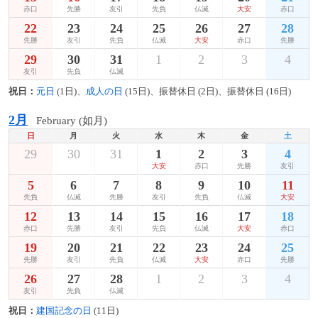
赤口
先勝
友引
先負
仏滅
大安
赤口
22
23
24
25
26
27
28
先勝
友引
先負
仏滅
大安
赤口
先勝
29
30
31
1
2
3
4
友引
先負
仏滅
祝日：
元日
(1日)、
成人の日
(15日)、振替休日 (2日)、振替休日 (16日)
2月
February (如月)
日
月
火
水
木
金
土
29
30
31
1
2
3
4
大安
赤口
先勝
友引
5
6
7
8
9
10
11
先負
仏滅
先勝
友引
先負
仏滅
大安
12
13
14
15
16
17
18
赤口
先勝
友引
先負
仏滅
大安
赤口
19
20
21
22
23
24
25
先勝
友引
先負
仏滅
大安
赤口
先勝
26
27
28
1
2
3
4
友引
先負
仏滅
祝日：
建国記念の日
(11日)