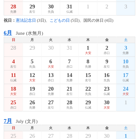
28
29
30
31
1
2
3
先勝
友引
先負
仏滅
祝日：
憲法記念日
(3日)、
こどもの日
(5日)、国民の休日 (4日)
6月
June (水無月)
日
月
火
水
木
金
土
28
29
30
31
1
2
3
大安
赤口
先勝
4
5
6
7
8
9
10
友引
先負
大安
赤口
先勝
友引
先負
11
12
13
14
15
16
17
仏滅
大安
赤口
先勝
友引
先負
仏滅
18
19
20
21
22
23
24
大安
赤口
先勝
友引
先負
仏滅
大安
25
26
27
28
29
30
1
赤口
先勝
友引
先負
仏滅
大安
7月
July (文月)
日
月
火
水
木
金
土
25
26
27
28
29
30
1