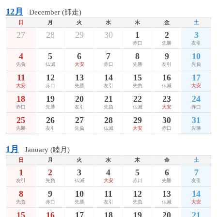
12月
December (師走)
日
月
火
水
木
金
土
27
28
29
30
1
2
3
赤口
先勝
友引
4
5
6
7
8
9
10
先負
仏滅
大安
赤口
先勝
友引
先負
11
12
13
14
15
16
17
大安
赤口
先勝
友引
先負
仏滅
大安
18
19
20
21
22
23
24
赤口
先勝
友引
先負
仏滅
大安
赤口
25
26
27
28
29
30
31
先勝
友引
先負
仏滅
大安
赤口
先勝
1月
January (睦月)
日
月
火
水
木
金
土
1
2
3
4
5
6
7
友引
先負
仏滅
大安
赤口
先勝
友引
8
9
10
11
12
13
14
先負
赤口
先勝
友引
先負
仏滅
大安
15
16
17
18
19
20
21