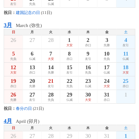
友引
先負
仏滅
祝日：
建国記念の日
(11日)
3月
March (弥生)
日
月
火
水
木
金
土
26
27
28
1
2
3
4
大安
赤口
先勝
友引
5
6
7
8
9
10
11
先負
仏滅
大安
赤口
友引
先負
仏滅
12
13
14
15
16
17
18
大安
赤口
先勝
友引
先負
仏滅
大安
19
20
21
22
23
24
25
赤口
先勝
友引
先負
仏滅
大安
赤口
26
27
28
29
30
31
1
先勝
友引
先負
仏滅
大安
赤口
祝日：
春分の日
(21日)
4月
April (卯月)
日
月
火
水
木
金
土
26
27
28
29
30
31
1