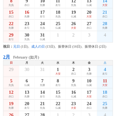
8
9
10
11
12
13
14
先負
赤口
先勝
友引
先負
仏滅
大安
15
16
17
18
19
20
21
赤口
先勝
友引
先負
仏滅
大安
赤口
22
23
24
25
26
27
28
先勝
友引
先負
仏滅
大安
赤口
先勝
29
30
31
1
2
3
4
友引
先負
仏滅
祝日：
元日
(1日)、
成人の日
(15日)、振替休日 (16日)、振替休日 (2日)
2月
February (如月)
日
月
火
水
木
金
土
29
30
31
1
2
3
4
大安
赤口
先勝
友引
5
6
7
8
9
10
11
先負
仏滅
先勝
友引
先負
仏滅
大安
12
13
14
15
16
17
18
赤口
先勝
友引
先負
仏滅
大安
赤口
19
20
21
22
23
24
25
先勝
友引
先負
仏滅
大安
赤口
先勝
26
27
28
1
2
3
4