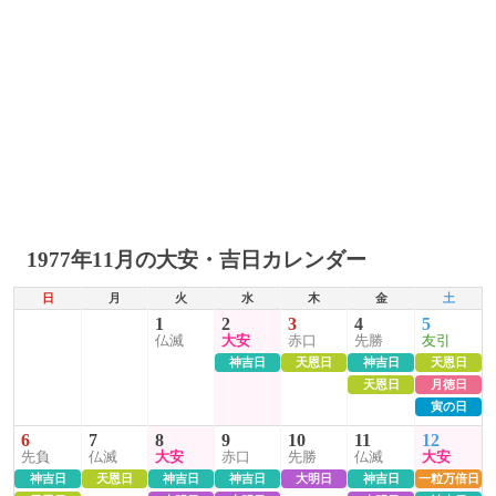
1977年11月の大安・吉日カレンダー
日
月
火
水
木
金
土
1
2
3
4
5
仏滅
大安
赤口
先勝
友引
神吉日
天恩日
神吉日
天恩日
天恩日
月徳日
寅の日
6
7
8
9
10
11
12
先負
仏滅
大安
赤口
先勝
仏滅
大安
神吉日
天恩日
神吉日
神吉日
大明日
神吉日
一粒万倍日