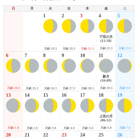
日
月
火
水
木
金
土
1
2
3
4
5
下弦の月
(12:58)
月齢:22.3
月齢:23.3
月齢:19.3
月齢:20.3
月齢:21.3
6
7
8
9
10
11
12
新月
(16:09)
月齢:24.3
月齢:29.3
月齢:0.8
月齢:25.3
月齢:26.3
月齢:27.3
月齢:28.3
13
14
15
16
17
18
19
上弦の月
(06:52)
月齢:1.8
月齢:6.8
月齢:7.8
月齢:2.8
月齢:3.8
月齢:4.8
月齢:5.8
20
21
22
23
24
25
26