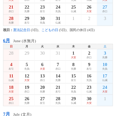
21
22
23
24
25
26
27
赤口
先勝
友引
先負
仏滅
大安
赤口
28
29
30
31
1
2
3
先勝
友引
先負
仏滅
祝日：
憲法記念日
(3日)、
こどもの日
(5日)、国民の休日 (4日)
6月
June (水無月)
日
月
火
水
木
金
土
28
29
30
31
1
2
3
大安
赤口
先勝
4
5
6
7
8
9
10
友引
先負
大安
赤口
先勝
友引
先負
11
12
13
14
15
16
17
仏滅
大安
赤口
先勝
友引
先負
仏滅
18
19
20
21
22
23
24
大安
赤口
先勝
友引
先負
仏滅
大安
25
26
27
28
29
30
1
赤口
先勝
友引
先負
仏滅
大安
7月
July (文月)