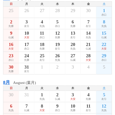
日
月
火
水
木
金
土
25
26
27
28
29
30
1
赤口
2
3
4
5
6
7
8
先勝
友引
先負
赤口
先勝
友引
先負
9
10
11
12
13
14
15
仏滅
大安
赤口
先勝
友引
先負
仏滅
16
17
18
19
20
21
22
大安
赤口
先勝
友引
先負
仏滅
大安
23
24
25
26
27
28
29
赤口
先勝
友引
先負
仏滅
大安
赤口
30
31
1
2
3
4
5
先勝
友引
8月
August (葉月)
日
月
火
水
木
金
土
30
31
1
2
3
4
5
先負
仏滅
大安
先勝
友引
6
7
8
9
10
11
12
先負
仏滅
大安
赤口
先勝
友引
先負