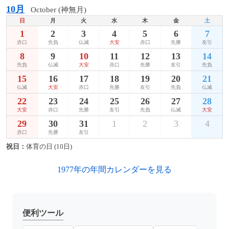
10月
October (神無月)
日
月
火
水
木
金
土
1
2
3
4
5
6
7
赤口
先負
仏滅
大安
赤口
先勝
友引
8
9
10
11
12
13
14
先負
仏滅
大安
赤口
先勝
友引
先負
15
16
17
18
19
20
21
仏滅
大安
赤口
先勝
友引
先負
仏滅
22
23
24
25
26
27
28
大安
赤口
先勝
友引
先負
仏滅
大安
29
30
31
1
2
3
4
赤口
先勝
友引
祝日：
体育の日 (10日)
1977年の年間カレンダーを見る
便利ツール