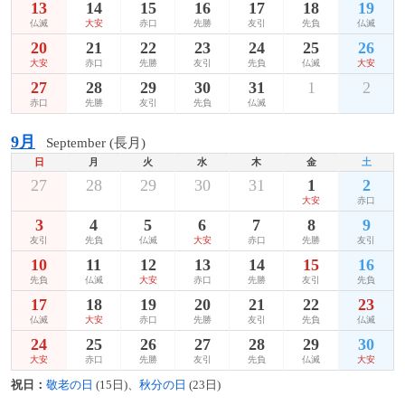
13
14
15
16
17
18
19
仏滅
大安
赤口
先勝
友引
先負
仏滅
20
21
22
23
24
25
26
大安
赤口
先勝
友引
先負
仏滅
大安
27
28
29
30
31
1
2
赤口
先勝
友引
先負
仏滅
9月
September (長月)
日
月
火
水
木
金
土
27
28
29
30
31
1
2
大安
赤口
3
4
5
6
7
8
9
友引
先負
仏滅
大安
赤口
先勝
友引
10
11
12
13
14
15
16
先負
仏滅
大安
赤口
先勝
友引
先負
17
18
19
20
21
22
23
仏滅
大安
赤口
先勝
友引
先負
仏滅
24
25
26
27
28
29
30
大安
赤口
先勝
友引
先負
仏滅
大安
祝日：
敬老の日
(15日)、
秋分の日
(23日)