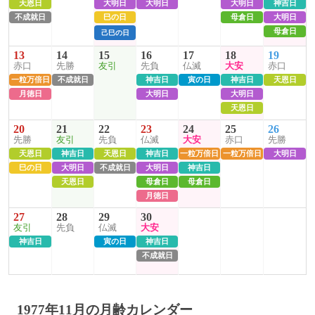
天恩日
大明日
大明日
大明日
神吉日
不成就日
巳の日
母倉日
大明日
母倉日
己巳の日
13
14
15
16
17
18
19
赤口
先勝
友引
先負
仏滅
大安
赤口
一粒万倍日
不成就日
神吉日
寅の日
神吉日
天恩日
月徳日
大明日
大明日
天恩日
20
21
22
23
24
25
26
先勝
友引
先負
仏滅
大安
赤口
先勝
天恩日
神吉日
天恩日
神吉日
一粒万倍日
一粒万倍日
大明日
巳の日
大明日
不成就日
大明日
神吉日
天恩日
母倉日
母倉日
月徳日
27
28
29
30
友引
先負
仏滅
大安
神吉日
寅の日
神吉日
不成就日
1977年11月の月齢カレンダー