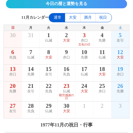
今日の暦と運勢を見る
11月カレンダー
通常
大安
満月
祝日
日
月
火
水
木
金
土
30
31
1
2
3
4
5
仏滅
大安
赤口
先勝
友引
文化の日
6
7
8
9
10
11
12
先負
仏滅
大安
赤口
先勝
仏滅
大安
13
14
15
16
17
18
19
赤口
先勝
友引
先負
仏滅
大安
赤口
20
21
22
23
24
25
26
先勝
友引
先負
仏滅
大安
赤口
先勝
勤労感謝の
日
27
28
29
30
1
2
3
友引
先負
仏滅
大安
1977年11月の祝日・行事