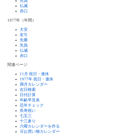
先負
仏滅
赤口
1977年（年間）
大安
友引
先勝
先負
仏滅
赤口
関連ページ
11月 祝日・連休
1977年 祝日・連休
満月カレンダー
吉日検索
日付計算
年齢早見表
厄年チェック
長寿祝い
七五三
十三参り
六曜カレンダーを作る
🛒お買い物カレンダー