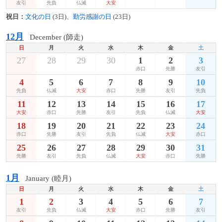
友引
先負
仏滅
大安
祝日：
文化の日
(3日)、
勤労感謝の日
(23日)
12月
December (師走)
日
月
火
水
木
金
土
27
28
29
30
1
2
3
赤口
先勝
友引
4
5
6
7
8
9
10
先負
仏滅
大安
赤口
先勝
友引
先負
11
12
13
14
15
16
17
大安
赤口
先勝
友引
先負
仏滅
大安
18
19
20
21
22
23
24
赤口
先勝
友引
先負
仏滅
大安
赤口
25
26
27
28
29
30
31
先勝
友引
先負
仏滅
大安
赤口
先勝
1月
January (睦月)
日
月
火
水
木
金
土
1
2
3
4
5
6
7
友引
先負
仏滅
大安
赤口
先勝
友引