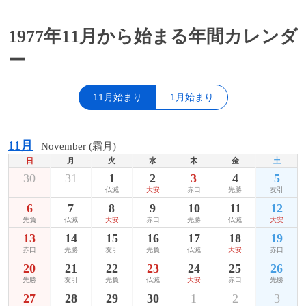
1977年11月から始まる年間カレンダ
ー
11月始まり
1月始まり
11月
November (霜月)
日
月
火
水
木
金
土
30
31
1
2
3
4
5
仏滅
大安
赤口
先勝
友引
6
7
8
9
10
11
12
先負
仏滅
大安
赤口
先勝
仏滅
大安
13
14
15
16
17
18
19
赤口
先勝
友引
先負
仏滅
大安
赤口
20
21
22
23
24
25
26
先勝
友引
先負
仏滅
大安
赤口
先勝
27
28
29
30
1
2
3