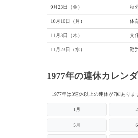
9月23日（
金
）
秋
10月10日（
月
）
体
11月3日（
木
）
文
11月23日（
水
）
勤
1977年の連休カレン
1977年は3連休以上の連休が7回あ
1月
5月