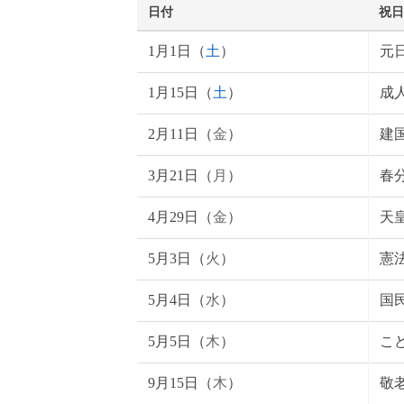
日付
祝日
1月1日（
土
）
元
1月15日（
土
）
成
2月11日（
金
）
建
3月21日（
月
）
春
4月29日（
金
）
天
5月3日（
火
）
憲
5月4日（
水
）
国
5月5日（
木
）
こ
9月15日（
木
）
敬