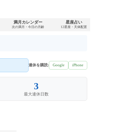
満月カレンダー
星座占い
PDFダウンロ
次の満月・今日の月齢
12星座・天体配置
1977年・無料
連休を購読:
Google
iPhone
3
最大連休日数