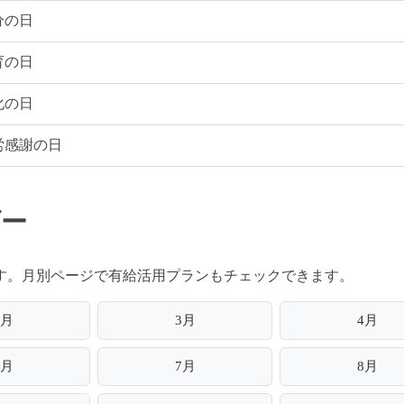
分の日
育の日
化の日
労感謝の日
ダー
ります。月別ページで有給活用プランもチェックできます。
2月
3月
4月
6月
7月
8月