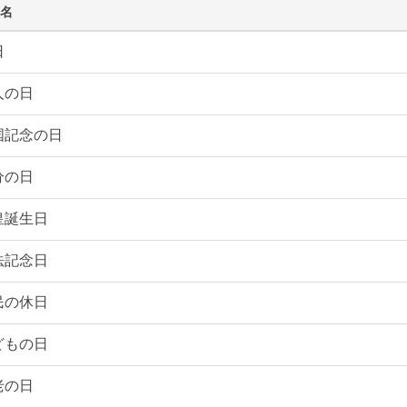
名
日
人の日
国記念の日
分の日
皇誕生日
法記念日
民の休日
どもの日
老の日