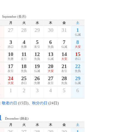
September (長月)
月
火
水
木
金
土
27
28
29
30
31
1
仏滅
3
4
5
6
7
8
安
赤口
先勝
友引
先負
仏滅
大安
10
11
12
13
14
15
口
先勝
友引
先負
仏滅
大安
赤口
17
18
19
20
21
22
勝
友引
先負
仏滅
大安
友引
先負
24
25
26
27
28
29
滅
大安
赤口
先勝
友引
先負
仏滅
1
2
3
4
5
6
安
：
敬老の日
(15日)、
秋分の日
(24日)
月
December (師走)
月
火
水
木
金
土