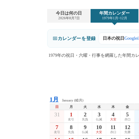
今日は何の日
年間カレンダー
2026年8月7日
1979年1月~12月
📅
カレンダー
を
登録
日本の祝日
Google
1979年の祝日・六曜・行事を網羅した年間
1月
January (睦月)
日
月
火
水
木
金
31
1
2
3
4
5
友引
先負
仏滅
大安
赤口
7
8
9
10
11
12
友引
先負
仏滅
大安
赤口
先勝