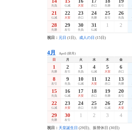
14
15
16
17
18
19
先負
仏滅
大安
赤口
先勝
友引
21
22
23
24
25
26
仏滅
大安
赤口
先勝
友引
先負
28
29
30
31
1
2
先勝
友引
先負
仏滅
祝日：
元日
(1日)、
成人の日
(15日)
4月
April (卯月)
日
月
火
水
木
金
1
2
3
4
5
6
先勝
友引
先負
仏滅
大安
赤口
8
9
10
11
12
13
友引
先負
仏滅
大安
赤口
先勝
15
16
17
18
19
20
先負
仏滅
大安
赤口
先勝
友引
22
23
24
25
26
27
仏滅
大安
赤口
先勝
仏滅
大安
29
30
1
2
3
4
先勝
友引
祝日：
天皇誕生日
(29日)、振替休日 (30日)