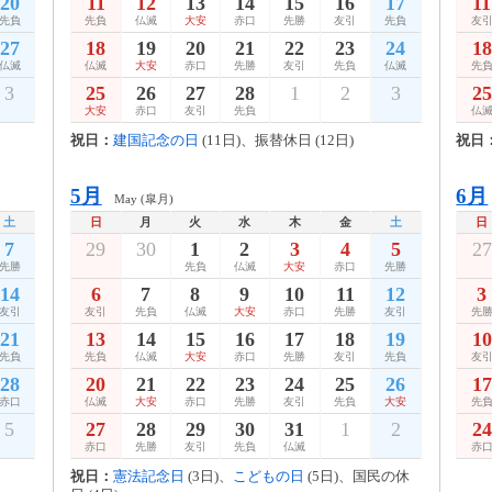
20
11
12
13
14
15
16
17
11
先負
先負
仏滅
大安
赤口
先勝
友引
先負
友
27
18
19
20
21
22
23
24
18
仏滅
仏滅
大安
赤口
先勝
友引
先負
仏滅
先
3
25
26
27
28
1
2
3
25
大安
赤口
友引
先負
仏
祝日：
建国記念の日
(11日)、振替休日 (12日)
祝日
5月
6月
May (皐月)
土
日
月
火
水
木
金
土
日
7
29
30
1
2
3
4
5
27
先勝
先負
仏滅
大安
赤口
先勝
14
6
7
8
9
10
11
12
3
友引
友引
先負
仏滅
大安
赤口
先勝
友引
先
21
13
14
15
16
17
18
19
10
先負
先負
仏滅
大安
赤口
先勝
友引
先負
友
28
20
21
22
23
24
25
26
17
赤口
仏滅
大安
赤口
先勝
友引
先負
大安
先
5
27
28
29
30
31
1
2
24
赤口
先勝
友引
先負
仏滅
赤
祝日：
憲法記念日
(3日)、
こどもの日
(5日)、国民の休