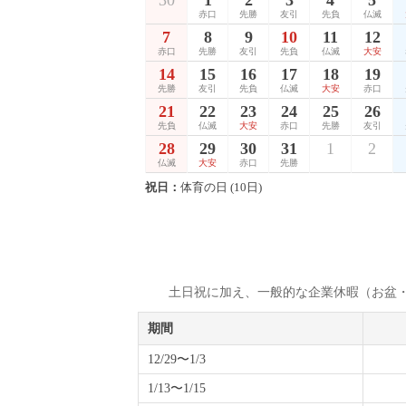
30
1
2
3
4
5
赤口
先勝
友引
先負
仏滅
7
8
9
10
11
12
赤口
先勝
友引
先負
仏滅
大安
14
15
16
17
18
19
先勝
友引
先負
仏滅
大安
赤口
21
22
23
24
25
26
先負
仏滅
大安
赤口
先勝
友引
28
29
30
31
1
2
仏滅
大安
赤口
先勝
祝日：
体育の日 (10日)
土日祝に加え、一般的な企業休暇（お盆
期間
12/29〜1/3
1/13〜1/15