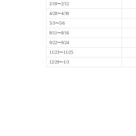
2/10〜2/12
4/28〜4/30
5/3〜5/6
8/11〜8/16
9/22〜9/24
11/23〜11/25
12/29〜1/3