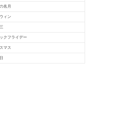
の名月
ウィン
三
ックフライデー
スマス
日