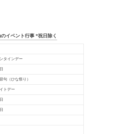
4年)のイベント行事 *祝日除く
ンタインデー
日
節句（ひな祭り）
イトデー
日
日