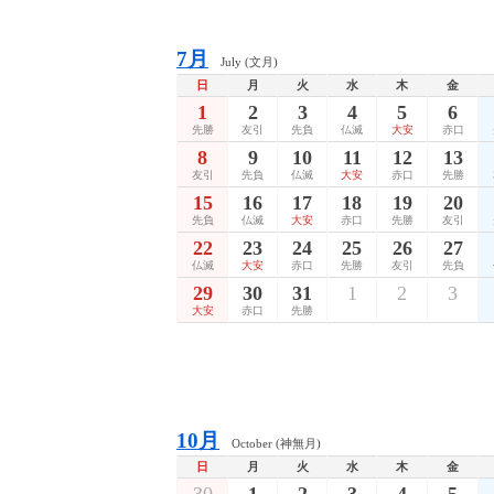
7月
July (文月)
日
月
火
水
木
金
1
2
3
4
5
6
先勝
友引
先負
仏滅
大安
赤口
8
9
10
11
12
13
友引
先負
仏滅
大安
赤口
先勝
15
16
17
18
19
20
先負
仏滅
大安
赤口
先勝
友引
22
23
24
25
26
27
仏滅
大安
赤口
先勝
友引
先負
29
30
31
1
2
3
大安
赤口
先勝
10月
October (神無月)
日
月
火
水
木
金