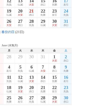
12
13
14
15
16
17
引
先負
仏滅
大安
赤口
先勝
友引
19
20
21
22
23
24
負
仏滅
大安
赤口
先勝
友引
先負
26
27
28
29
30
31
滅
大安
赤口
先負
仏滅
大安
赤口
：
春分の日
(21日)
June (水無月)
月
火
水
木
金
土
28
29
30
31
1
2
大安
赤口
4
5
6
7
8
9
勝
友引
先負
仏滅
大安
赤口
先勝
11
12
13
14
15
16
引
先負
仏滅
大安
赤口
先勝
友引
18
19
20
21
22
23
負
仏滅
大安
赤口
先勝
友引
先負
25
26
27
28
29
30
口
先勝
友引
先負
仏滅
大安
赤口