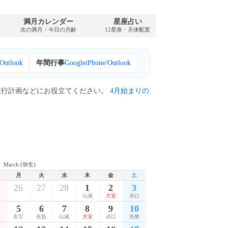
満月カレンダー
星座占い
PDFダウンロ
次の満月・今日の月齢
12星座・天体配置
1979年・無料
/Outlook
年間行事
Google
iPhone/Outlook
旅行計画などにお役立てください。
4月始まりの
March (弥生)
月
火
水
木
金
土
26
27
28
1
2
3
仏滅
大安
赤口
5
6
7
8
9
10
勝
友引
先負
仏滅
大安
赤口
先勝