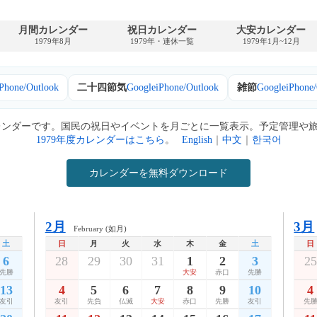
月間カレンダー
祝日カレンダー
大安カレンダー
1979年8月
1979年・連休一覧
1979年1月~12月
iPhone/Outlook
二十四節気
Google
iPhone/Outlook
雑節
Google
iPhone
カレンダーです。国民の祝日やイベントを月ごとに一覧表示。予定管理や
1979年度カレンダーはこちら
。
English
｜
中文
｜
한국어
カレンダーを無料ダウンロード
2月
3月
February (如月)
土
日
月
火
水
木
金
土
日
6
28
29
30
31
1
2
3
25
先勝
大安
赤口
先勝
13
4
5
6
7
8
9
10
4
友引
友引
先負
仏滅
大安
赤口
先勝
友引
先