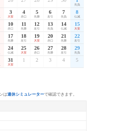
26
27
28
29
30
1
先負
3
4
5
6
7
8
滅
大安
赤口
先勝
友引
先負
仏滅
10
11
12
13
14
15
安
赤口
先勝
友引
先負
仏滅
大安
17
18
19
20
21
22
口
先勝
友引
大安
赤口
先勝
友引
24
25
26
27
28
29
負
仏滅
大安
赤口
先勝
友引
先負
31
1
2
3
4
5
滅
大安
ンは
連休シミュレーター
で確認できます。