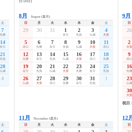
日 (4日)
8月
9月
August (葉月)
土
日
月
火
水
木
金
土
日
7
29
30
31
1
2
3
4
26
先勝
友引
先負
仏滅
大安
14
5
6
7
8
9
10
11
2
友引
赤口
先勝
友引
先負
仏滅
大安
赤口
大
21
12
13
14
15
16
17
18
9
先負
先勝
友引
先負
仏滅
大安
赤口
先勝
赤
28
19
20
21
22
23
24
25
16
仏滅
友引
先負
仏滅
大安
先勝
友引
先負
先
4
26
27
28
29
30
31
1
23
仏滅
大安
赤口
先勝
友引
先負
仏
30
大
祝日
11月
12
November (霜月)
土
日
月
火
水
木
金
土
日