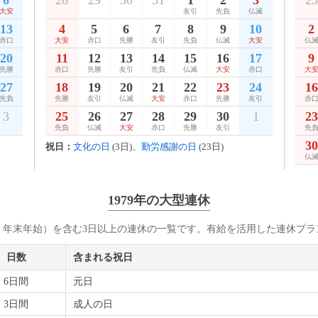
6
28
29
30
31
1
2
3
25
大安
友引
先負
仏滅
13
4
5
6
7
8
9
10
2
赤口
大安
赤口
先勝
友引
先負
仏滅
大安
仏
20
11
12
13
14
15
16
17
9
先勝
赤口
先勝
友引
先負
仏滅
大安
赤口
大
27
18
19
20
21
22
23
24
16
先負
先勝
友引
仏滅
大安
赤口
先勝
友引
赤
3
25
26
27
28
29
30
1
23
先負
仏滅
大安
赤口
先勝
友引
先
30
祝日：
文化の日
(3日)、
勤労感謝の日
(23日)
仏
1979年の大型連休
・年末年始）を含む3日以上の連休の一覧です。有給を活用した連休プラ
日数
含まれる祝日
6日間
元日
3日間
成人の日