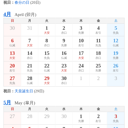
祝日：
春分の日
(20日)
4月
April (卯月)
日
月
火
水
木
金
土
30
31
1
2
3
4
5
大安
赤口
先勝
友引
先負
6
7
8
9
10
11
12
仏滅
大安
赤口
先勝
友引
先負
仏滅
13
14
15
16
17
18
19
大安
赤口
先負
仏滅
大安
赤口
先勝
20
21
22
23
24
25
26
友引
先負
仏滅
大安
赤口
先勝
友引
27
28
29
30
1
2
3
先負
仏滅
大安
赤口
祝日：
天皇誕生日
(29日)
5月
May (皐月)
日
月
火
水
木
金
土
27
28
29
30
1
2
3
先勝
友引
先負