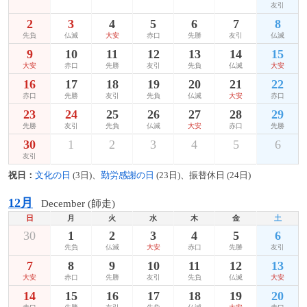
友引
2
3
4
5
6
7
8
先負
仏滅
大安
赤口
先勝
友引
仏滅
9
10
11
12
13
14
15
大安
赤口
先勝
友引
先負
仏滅
大安
16
17
18
19
20
21
22
赤口
先勝
友引
先負
仏滅
大安
赤口
23
24
25
26
27
28
29
先勝
友引
先負
仏滅
大安
赤口
先勝
30
1
2
3
4
5
6
友引
祝日：
文化の日
(3日)、
勤労感謝の日
(23日)、振替休日 (24日)
12月
December (師走)
日
月
火
水
木
金
土
30
1
2
3
4
5
6
先負
仏滅
大安
赤口
先勝
友引
7
8
9
10
11
12
13
大安
赤口
先勝
友引
先負
仏滅
大安
14
15
16
17
18
19
20