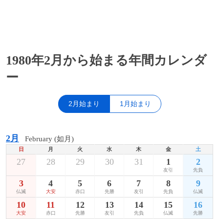
1980年2月から始まる年間カレンダ
ー
2月始まり
1月始まり
2月
February (如月)
日
月
火
水
木
金
土
27
28
29
30
31
1
2
友引
先負
3
4
5
6
7
8
9
仏滅
大安
赤口
先勝
友引
先負
仏滅
10
11
12
13
14
15
16
大安
赤口
先勝
友引
先負
仏滅
先勝