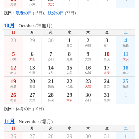
先負
仏滅
大安
祝日：
敬老の日
(15日)、
秋分の日
(23日)
10月
October (神無月)
日
月
火
水
木
金
土
28
29
30
1
2
3
4
赤口
先勝
友引
先負
5
6
7
8
9
10
11
仏滅
大安
赤口
先勝
先負
仏滅
大安
12
13
14
15
16
17
18
赤口
先勝
友引
先負
仏滅
大安
赤口
19
20
21
22
23
24
25
先勝
友引
先負
仏滅
大安
赤口
先勝
26
27
28
29
30
31
1
友引
先負
仏滅
大安
赤口
先勝
祝日：
体育の日 (10日)
11月
November (霜月)
日
月
火
水
木
金
土
26
27
28
29
30
31
1