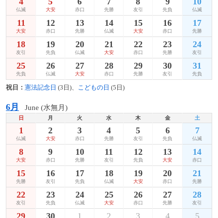
4
5
6
7
8
9
10
仏滅
大安
赤口
先勝
友引
先負
仏滅
11
12
13
14
15
16
17
大安
赤口
先勝
仏滅
大安
赤口
先勝
18
19
20
21
22
23
24
友引
先負
仏滅
大安
赤口
先勝
友引
25
26
27
28
29
30
31
先負
仏滅
大安
赤口
先勝
友引
先負
祝日：
憲法記念日
(3日)、
こどもの日
(5日)
6月
June (水無月)
日
月
火
水
木
金
土
1
2
3
4
5
6
7
仏滅
大安
赤口
先勝
友引
先負
仏滅
8
9
10
11
12
13
14
大安
赤口
先勝
友引
先負
大安
赤口
15
16
17
18
19
20
21
先勝
友引
先負
仏滅
大安
赤口
先勝
22
23
24
25
26
27
28
友引
先負
仏滅
大安
赤口
先勝
友引
29
30
1
2
3
4
5