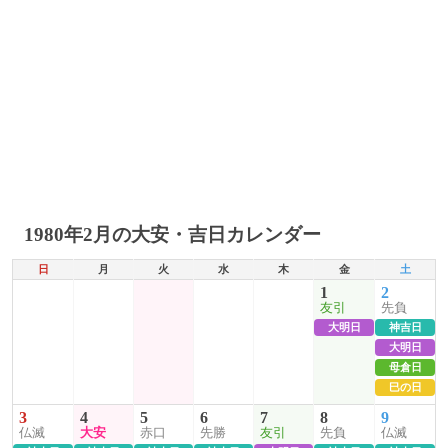
1980年2月の大安・吉日カレンダー
日
月
火
水
木
金
土
1
2
友引
先負
大明日
神吉日
大明日
母倉日
巳の日
3
4
5
6
7
8
9
仏滅
大安
赤口
先勝
友引
先負
仏滅