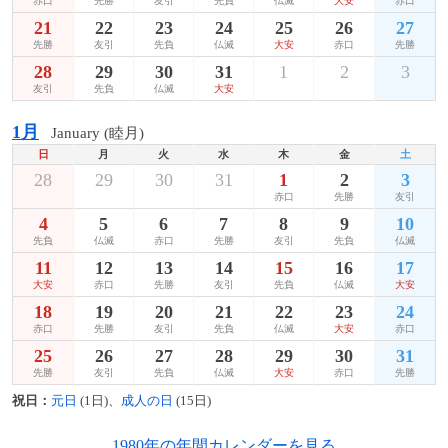
赤口
先勝
友引
先負
仏滅
大安
赤口
21
22
23
24
25
26
27
先勝
友引
先負
仏滅
大安
赤口
先勝
28
29
30
31
1
2
3
友引
先負
仏滅
大安
1月
January (睦月)
日
月
火
水
木
金
土
28
29
30
31
1
2
3
赤口
先勝
友引
4
5
6
7
8
9
10
先負
仏滅
赤口
先勝
友引
先負
仏滅
11
12
13
14
15
16
17
大安
赤口
先勝
友引
先負
仏滅
大安
18
19
20
21
22
23
24
赤口
先勝
友引
先負
仏滅
大安
赤口
25
26
27
28
29
30
31
先勝
友引
先負
仏滅
大安
赤口
先勝
祝日：
元日
(1日)、
成人の日
(15日)
1980年の年間カレンダーを見る