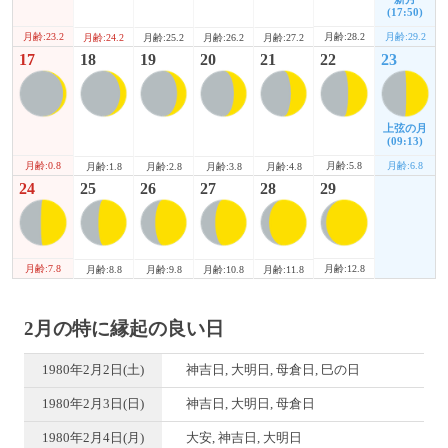
(17:50)
月齢:23.2
月齢:28.2
月齢:29.2
月齢:24.2
月齢:25.2
月齢:26.2
月齢:27.2
17
18
19
20
21
22
23
上弦の月
(09:13)
月齢:0.8
月齢:5.8
月齢:6.8
月齢:1.8
月齢:2.8
月齢:3.8
月齢:4.8
24
25
26
27
28
29
月齢:7.8
月齢:12.8
月齢:8.8
月齢:9.8
月齢:10.8
月齢:11.8
2月の特に縁起の良い日
1980年2月2日(土)
神吉日, 大明日, 母倉日, 巳の日
1980年2月3日(日)
神吉日, 大明日, 母倉日
1980年2月4日(月)
大安, 神吉日, 大明日