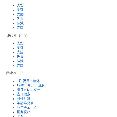
大安
友引
先勝
先負
仏滅
赤口
1980年（年間）
大安
友引
先勝
先負
仏滅
赤口
関連ページ
2月 祝日・連休
1980年 祝日・連休
満月カレンダー
吉日検索
日付計算
年齢早見表
厄年チェック
長寿祝い
七五三