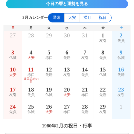
今日の暦と運勢を見る
2月カレンダー
通常
大安
満月
祝日
日
月
火
水
木
金
土
27
28
29
30
31
1
2
友引
先負
3
4
5
6
7
8
9
仏滅
大安
赤口
先勝
友引
先負
仏滅
10
11
12
13
14
15
16
大安
赤口
先勝
友引
先負
仏滅
先勝
建国記念の
日
17
18
19
20
21
22
23
友引
先負
仏滅
大安
赤口
先勝
友引
24
25
26
27
28
29
1
先負
仏滅
大安
赤口
先勝
友引
1980年2月の祝日・行事