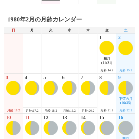
1980年2月の月齢カレンダー
日
月
火
水
木
金
土
1
2
満月
(11:21)
月齢:14.2
月齢:15.2
3
4
5
6
7
8
9
下弦の月
(16:35)
月齢:16.2
月齢:21.2
月齢:22.2
月齢:17.2
月齢:18.2
月齢:19.2
月齢:20.2
10
11
12
13
14
15
16
新月