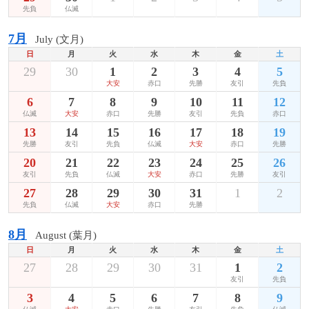
先負
仏滅
7月
July (文月)
日
月
火
水
木
金
土
29
30
1
2
3
4
5
大安
赤口
先勝
友引
先負
6
7
8
9
10
11
12
仏滅
大安
赤口
先勝
友引
先負
赤口
13
14
15
16
17
18
19
先勝
友引
先負
仏滅
大安
赤口
先勝
20
21
22
23
24
25
26
友引
先負
仏滅
大安
赤口
先勝
友引
27
28
29
30
31
1
2
先負
仏滅
大安
赤口
先勝
8月
August (葉月)
日
月
火
水
木
金
土
27
28
29
30
31
1
2
友引
先負
3
4
5
6
7
8
9