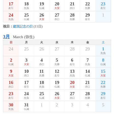
17
18
19
20
21
22
23
友引
先負
仏滅
大安
赤口
先勝
友引
24
25
26
27
28
29
1
先負
仏滅
大安
赤口
先勝
友引
祝日：
建国記念の日
(11日)
3月
March (弥生)
日
月
火
水
木
金
土
24
25
26
27
28
29
1
先負
2
3
4
5
6
7
8
仏滅
大安
赤口
先勝
友引
先負
仏滅
9
10
11
12
13
14
15
大安
赤口
先勝
友引
先負
仏滅
大安
16
17
18
19
20
21
22
赤口
友引
先負
仏滅
大安
赤口
先勝
23
24
25
26
27
28
29
友引
先負
仏滅
大安
赤口
先勝
友引
30
31
1
2
3
4
5
先負
仏滅