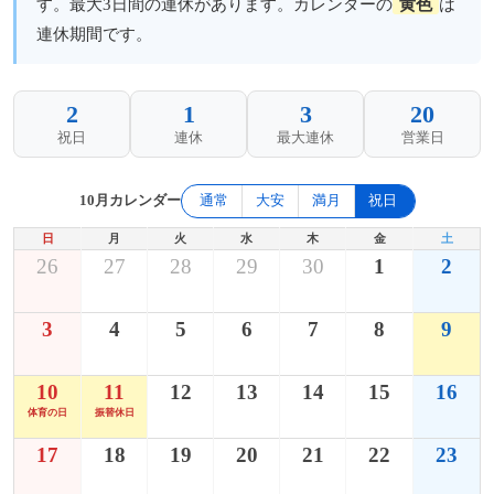
す。最大3日間の連休があります。カレンダーの
黄色
は
連休期間です。
2
1
3
20
祝日
連休
最大連休
営業日
10月カレンダー
通常
大安
満月
祝日
日
月
火
水
木
金
土
26
27
28
29
30
1
2
3
4
5
6
7
8
9
10
11
12
13
14
15
16
体育の日
振替休日
17
18
19
20
21
22
23