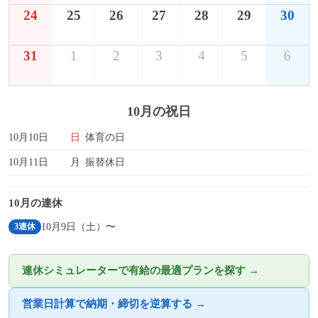
24
25
26
27
28
29
30
31
1
2
3
4
5
6
10月の祝日
10月10日
日
体育の日
10月11日
月
振替休日
10月の連休
10月9日（土）〜
3連休
連休シミュレーターで有給の最適プランを探す →
営業日計算で納期・締切を逆算する →