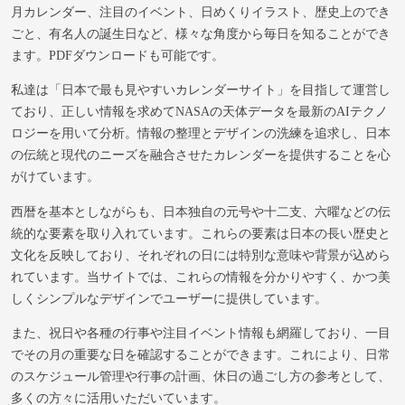
月カレンダー、注目のイベント、日めくりイラスト、歴史上のでき
ごと、有名人の誕生日など、様々な角度から毎日を知ることができ
ます。PDFダウンロードも可能です。
私達は「日本で最も見やすいカレンダーサイト」を目指して運営し
ており、正しい情報を求めてNASAの天体データを最新のAIテクノ
ロジーを用いて分析。情報の整理とデザインの洗練を追求し、日本
の伝統と現代のニーズを融合させたカレンダーを提供することを心
がけています。
西暦を基本としながらも、日本独自の元号や十二支、六曜などの伝
統的な要素を取り入れています。これらの要素は日本の長い歴史と
文化を反映しており、それぞれの日には特別な意味や背景が込めら
れています。当サイトでは、これらの情報を分かりやすく、かつ美
しくシンプルなデザインでユーザーに提供しています。
また、祝日や各種の行事や注目イベント情報も網羅しており、一目
でその月の重要な日を確認することができます。これにより、日常
のスケジュール管理や行事の計画、休日の過ごし方の参考として、
多くの方々に活用いただいています。