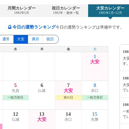
月間カレンダー
祝日カレンダー
大安カレンダー
1982年5月
1982年・連休一覧
1982年1月~12月
🔮
今日の運勢ランキング
今日の運勢ランキングは準備中です。
通常
大安
満月
祝日
水
木
金
土
19
1
大安
大安
す
19
5
6
7
8
大安
て
大安
先負
仏滅
赤口
一粒万倍日
寅の日
一粒万倍日
19
一粒
12
13
14
15
て
大安
仏滅
赤口
先勝