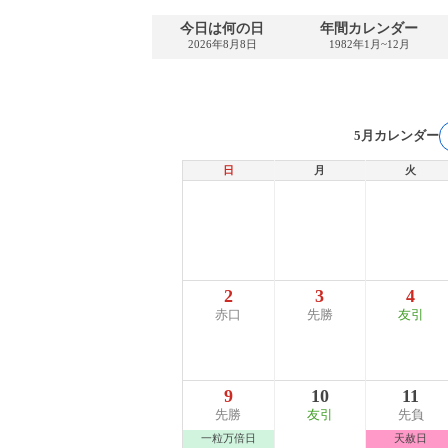
今日は何の日
年間カレンダー
2026年8月8日
1982年1月~12月
5月カレンダー
日
月
火
2
3
4
赤口
先勝
友引
9
10
11
先勝
友引
先負
一粒万倍日
天赦日