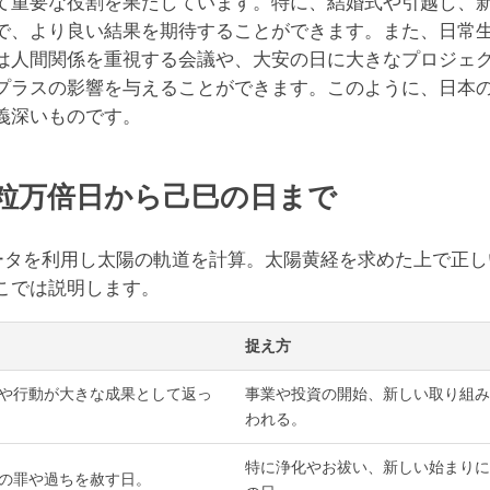
て重要な役割を果たしています。特に、結婚式や引越し、
で、より良い結果を期待することができます。また、日常
は人間関係を重視する会議や、大安の日に大きなプロジェ
プラスの影響を与えることができます。このように、日本
義深いものです。
粒万倍日から己巳の日まで
データを利用し太陽の軌道を計算。太陽黄経を求めた上で正
こでは説明します。
捉え方
や行動が大きな成果として返っ
事業や投資の開始、新しい取り組み
われる。
特に浄化やお祓い、新しい始まりに
の罪や過ちを赦す日。