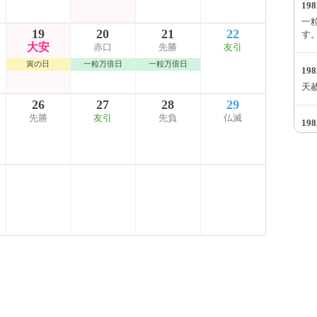
19
一
19
20
21
22
す
大安
赤口
先勝
友引
寅の日
一粒万倍日
一粒万倍日
19
天
26
27
28
29
先勝
友引
先負
仏滅
19
大安
て
19
一粒
て
19
神吉
ま