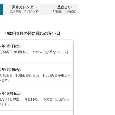
満月カレンダー
星座占い
PDFダウンロ
次の満月・今日の月齢
12星座・天体配置
1982年・無料
1982年5月の特に縁起の良い日
82年5月1日(土)
, 神吉日, 大明日の、3つの吉日が重なっていま
。
82年5月7日(金)
, 母倉日, 月徳日, 寅の日の、4つの吉日が重なっ
います。
82年5月8日(土)
万倍日, 神吉日, 母倉日の、3つの吉日が重なっ
います。