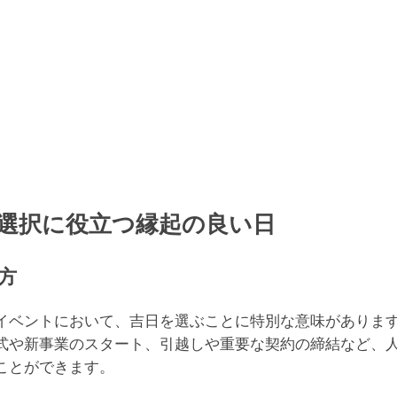
19
大安
す
19
大明
ま
19
神吉
ま
選択に役立つ縁起の良い日
19
大
方
イベントにおいて、吉日を選ぶことに特別な意味がありま
式や新事業のスタート、引越しや重要な契約の締結など、
ことができます。