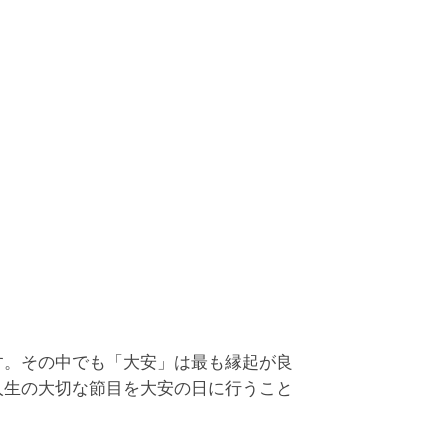
82年5月24日(月)
, 神吉日, 大明日の、3つの吉日が重なっていま
。
82年5月27日(木)
日, 天恩日, 月徳日の、3つの吉日が重なってい
す。
82年5月28日(金)
日, 大明日, 天恩日の、3つの吉日が重なってい
す。
82年5月30日(日)
安, 天恩日の、2つの吉日が重なっています。
す。その中でも「大安」は最も縁起が良
人生の大切な節目を大安の日に行うこと