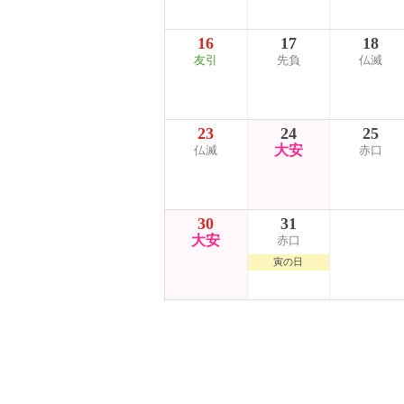
16
17
18
友引
先負
仏滅
23
24
25
大安
仏滅
赤口
30
31
大安
赤口
寅の日