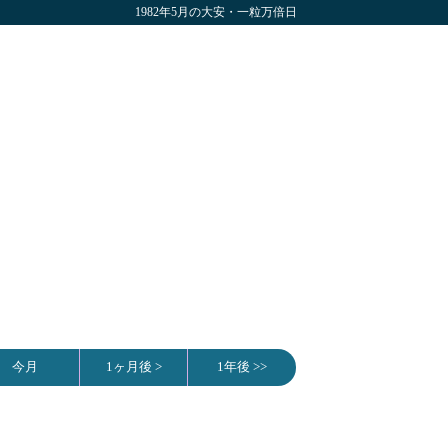
1982年5月の大安・一粒万倍日
今月
1ヶ月後 >
1年後 >>