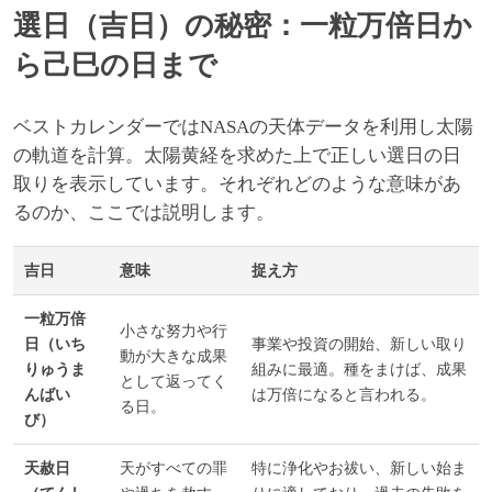
選日（吉日）の秘密：一粒万倍日か
ら己巳の日まで
ベストカレンダーではNASAの天体データを利用し太陽
の軌道を計算。太陽黄経を求めた上で正しい選日の日
取りを表示しています。それぞれどのような意味があ
るのか、ここでは説明します。
吉日
意味
捉え方
一粒万倍
小さな努力や行
日（いち
事業や投資の開始、新しい取り
動が大きな成果
りゅうま
組みに最適。種をまけば、成果
として返ってく
んばい
は万倍になると言われる。
る日。
び）
天赦日
天がすべての罪
特に浄化やお祓い、新しい始ま