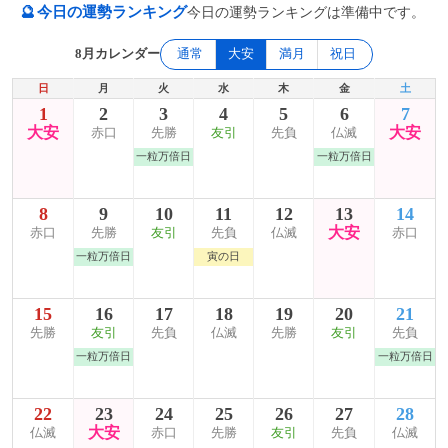
🔮
今日の運勢ランキング
今日の運勢ランキングは準備中です。
8月カレンダー
通常
大安
満月
祝日
日
月
火
水
木
金
土
1
2
3
4
5
6
7
大安
大安
赤口
先勝
友引
先負
仏滅
一粒万倍日
一粒万倍日
8
9
10
11
12
13
14
大安
赤口
先勝
友引
先負
仏滅
赤口
一粒万倍日
寅の日
15
16
17
18
19
20
21
先勝
友引
先負
仏滅
先勝
友引
先負
一粒万倍日
一粒万倍日
22
23
24
25
26
27
28
大安
仏滅
赤口
先勝
友引
先負
仏滅