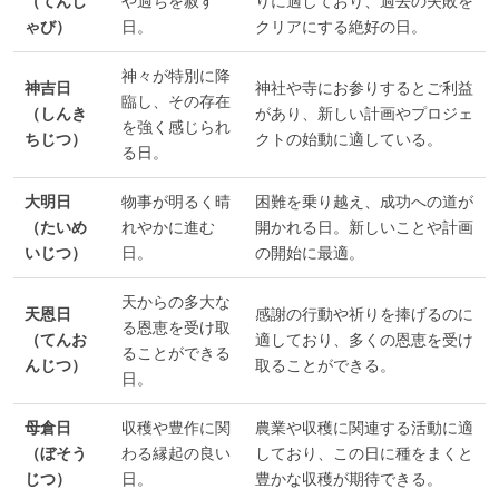
（てんし
や過ちを赦す
りに適しており、過去の失敗を
ゃび）
日。
クリアにする絶好の日。
神々が特別に降
神吉日
神社や寺にお参りするとご利益
臨し、その存在
（しんき
があり、新しい計画やプロジェ
を強く感じられ
ちじつ）
クトの始動に適している。
る日。
大明日
物事が明るく晴
困難を乗り越え、成功への道が
（たいめ
れやかに進む
開かれる日。新しいことや計画
いじつ）
日。
の開始に最適。
天からの多大な
天恩日
感謝の行動や祈りを捧げるのに
る恩恵を受け取
（てんお
適しており、多くの恩恵を受け
ることができる
んじつ）
取ることができる。
日。
母倉日
収穫や豊作に関
農業や収穫に関連する活動に適
（ぼそう
わる縁起の良い
しており、この日に種をまくと
じつ）
日。
豊かな収穫が期待できる。