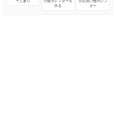
十三参り
六曜カレンダーを
🛒お買い物カレン
作る
ダー