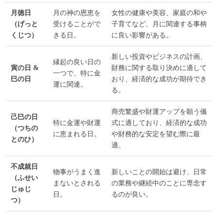
月徳日
月の神の恩恵を
女性の健康や美容、家庭の和や
（げっと
受けることがで
子育てなど、月に関連する事柄
くじつ）
きる日。
に良い影響がある。
新しい投資やビジネスの計画、
縁起の良い日の
寅の日 &
財務に関する取り決めに適して
一つで、特に金
巳の日
おり、経済的な成功が期待でき
運に関連。
る。
商売繁盛や財運アップを願う儀
己巳の日
特に金運や財運
式に適しており、経済的な成功
（つちの
に恵まれる日。
や財務的な安定を望む際に最
とのひ）
適。
不成就日
物事がうまく進
新しいことの開始は避け、日常
（ふせい
まないとされる
の業務や継続中のことに専念す
じゅじ
日。
るのが良い。
つ）