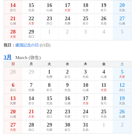
14
15
16
17
18
19
20
友引
先負
仏滅
大安
先勝
友引
先負
21
22
23
24
25
26
27
仏滅
大安
赤口
先勝
友引
先負
仏滅
28
29
1
2
3
4
5
大安
赤口
祝日：
建国記念の日
(11日)
3月
March (弥生)
日
月
火
水
木
金
土
28
29
1
2
3
4
5
先勝
友引
先負
仏滅
大安
6
7
8
9
10
11
12
赤口
先勝
友引
先負
仏滅
大安
赤口
13
14
15
16
17
18
19
先勝
友引
先負
仏滅
大安
友引
先負
20
21
22
23
24
25
26
仏滅
大安
赤口
先勝
友引
先負
仏滅
27
28
29
30
31
1
2
大安
赤口
先勝
友引
先負