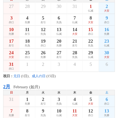
27
28
29
30
31
1
2
仏滅
大安
3
4
5
6
7
8
9
赤口
先勝
友引
先負
仏滅
大安
赤口
10
11
12
13
14
15
16
先勝
友引
先負
仏滅
大安
赤口
先勝
17
18
19
20
21
22
23
友引
先負
赤口
先勝
友引
先負
仏滅
24
25
26
27
28
29
30
大安
赤口
先勝
友引
先負
仏滅
大安
31
1
2
3
4
5
6
赤口
祝日：
元日
(1日)、
成人の日
(15日)
2月
February (如月)
日
月
火
水
木
金
土
31
1
2
3
4
5
6
先勝
友引
先負
仏滅
大安
赤口
7
8
9
10
11
12
13
先勝
友引
先負
仏滅
大安
赤口
先勝