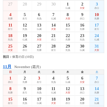
27
28
29
30
1
2
3
仏滅
大安
赤口
4
5
6
7
8
9
10
先勝
友引
先負
仏滅
大安
赤口
先勝
11
12
13
14
15
16
17
友引
先負
仏滅
大安
赤口
先勝
友引
18
19
20
21
22
23
24
先負
仏滅
大安
赤口
先勝
先負
仏滅
25
26
27
28
29
30
31
大安
赤口
先勝
友引
先負
仏滅
大安
祝日：
体育の日 (10日)
11月
November (霜月)
日
月
火
水
木
金
土
1
2
3
4
5
6
7
赤口
先勝
友引
先負
仏滅
大安
赤口
8
9
10
11
12
13
14
先勝
友引
先負
仏滅
大安
赤口
先勝
15
16
17
18
19
20
21
友引
先負
仏滅
大安
赤口
先勝
仏滅