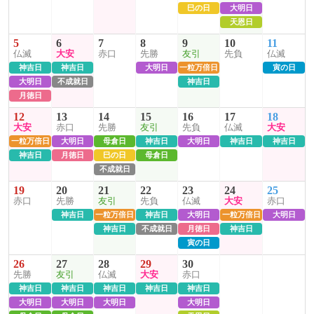
巳の日
大明日
天恩日
5
6
7
8
9
10
11
仏滅
大安
赤口
先勝
友引
先負
仏滅
神吉日
神吉日
大明日
一粒万倍日
寅の日
大明日
不成就日
神吉日
月徳日
12
13
14
15
16
17
18
大安
赤口
先勝
友引
先負
仏滅
大安
一粒万倍日
大明日
母倉日
神吉日
大明日
神吉日
神吉日
神吉日
月徳日
巳の日
母倉日
不成就日
19
20
21
22
23
24
25
赤口
先勝
友引
先負
仏滅
大安
赤口
神吉日
一粒万倍日
神吉日
大明日
一粒万倍日
大明日
神吉日
不成就日
月徳日
神吉日
寅の日
26
27
28
29
30
先勝
友引
仏滅
大安
赤口
神吉日
神吉日
神吉日
神吉日
神吉日
大明日
大明日
大明日
大明日