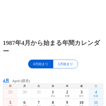
1987年4月から始まる年間カレンダ
ー
4月始まり
1月始まり
4月
April (卯月)
日
月
火
水
木
金
土
29
30
31
1
2
3
4
赤口
先勝
友引
先負
5
6
7
8
9
10
11