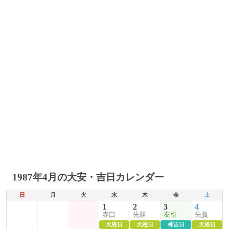
1987年4月の大安・吉日カレンダー
日
月
火
水
木
金
土
1
2
3
4
赤口
先勝
友引
先負
天恩日
天恩日
神吉日
天恩日