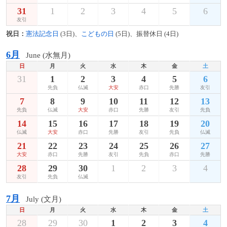
31
1
2
3
4
5
6
友引
祝日：
憲法記念日
(3日)、
こどもの日
(5日)、振替休日 (4日)
6月
June (水無月)
日
月
火
水
木
金
土
31
1
2
3
4
5
6
先負
仏滅
大安
赤口
先勝
友引
7
8
9
10
11
12
13
先負
仏滅
大安
赤口
先勝
友引
先負
14
15
16
17
18
19
20
仏滅
大安
赤口
先勝
友引
先負
仏滅
21
22
23
24
25
26
27
大安
赤口
先勝
友引
先負
赤口
先勝
28
29
30
1
2
3
4
友引
先負
仏滅
7月
July (文月)
日
月
火
水
木
金
土
28
29
30
1
2
3
4