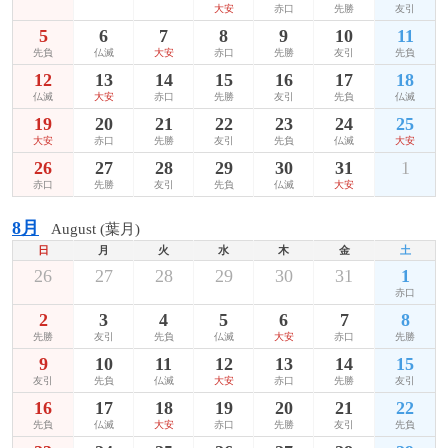
大安
赤口
先勝
友引
5
6
7
8
9
10
11
先負
仏滅
大安
赤口
先勝
友引
先負
12
13
14
15
16
17
18
仏滅
大安
赤口
先勝
友引
先負
仏滅
19
20
21
22
23
24
25
大安
赤口
先勝
友引
先負
仏滅
大安
26
27
28
29
30
31
1
赤口
先勝
友引
先負
仏滅
大安
8月
August (葉月)
日
月
火
水
木
金
土
26
27
28
29
30
31
1
赤口
2
3
4
5
6
7
8
先勝
友引
先負
仏滅
大安
赤口
先勝
9
10
11
12
13
14
15
友引
先負
仏滅
大安
赤口
先勝
友引
16
17
18
19
20
21
22
先負
仏滅
大安
赤口
先勝
友引
先負