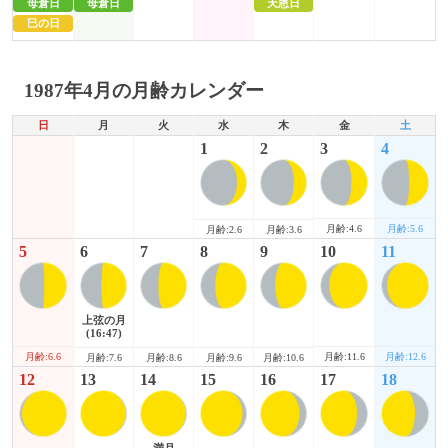
母倉日
母倉日
天恩日
巳の日
1987年4月の月齢カレンダー
日
月
火
水
木
金
土
1
2
3
4
月齢:4.6
月齢:5.6
月齢:2.6
月齢:3.6
5
6
7
8
9
10
11
上弦の月
(16:47)
月齢:6.6
月齢:11.6
月齢:12.6
月齢:7.6
月齢:8.6
月齢:9.6
月齢:10.6
12
13
14
15
16
17
18
満月