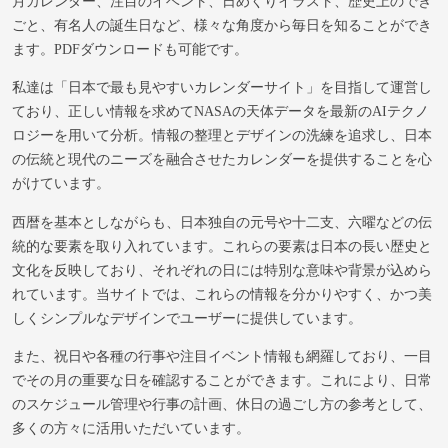
月カレンダー、注目のイベント、日めくりイラスト、歴史上のでき
ごと、有名人の誕生日など、様々な角度から毎日を知ることができ
ます。PDFダウンロードも可能です。
私達は「日本で最も見やすいカレンダーサイト」を目指して運営し
ており、正しい情報を求めてNASAの天体データを最新のAIテクノ
ロジーを用いて分析。情報の整理とデザインの洗練を追求し、日本
の伝統と現代のニーズを融合させたカレンダーを提供することを心
がけています。
西暦を基本としながらも、日本独自の元号や十二支、六曜などの伝
統的な要素を取り入れています。これらの要素は日本の長い歴史と
文化を反映しており、それぞれの日には特別な意味や背景が込めら
れています。当サイトでは、これらの情報を分かりやすく、かつ美
しくシンプルなデザインでユーザーに提供しています。
また、祝日や各種の行事や注目イベント情報も網羅しており、一目
でその月の重要な日を確認することができます。これにより、日常
のスケジュール管理や行事の計画、休日の過ごし方の参考として、
多くの方々に活用いただいています。