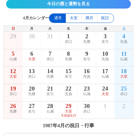
今日の暦と運勢を見る
4月カレンダー
通常
大安
満月
祝日
日
月
火
水
木
金
土
29
30
31
1
2
3
4
赤口
先勝
友引
先負
5
6
7
8
9
10
11
仏滅
大安
赤口
先勝
友引
先負
仏滅
12
13
14
15
16
17
18
大安
赤口
先勝
友引
先負
仏滅
大安
19
20
21
22
23
24
25
赤口
先勝
友引
先負
仏滅
大安
赤口
26
27
28
29
30
1
2
先勝
友引
仏滅
大安
赤口
天皇誕生日
1987年4月の祝日・行事