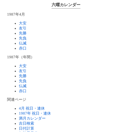
六曜カレンダー
1987年4月
大安
友引
先勝
先負
仏滅
赤口
1987年（年間）
大安
友引
先勝
先負
仏滅
赤口
関連ページ
4月 祝日・連休
1987年 祝日・連休
満月カレンダー
吉日検索
日付計算