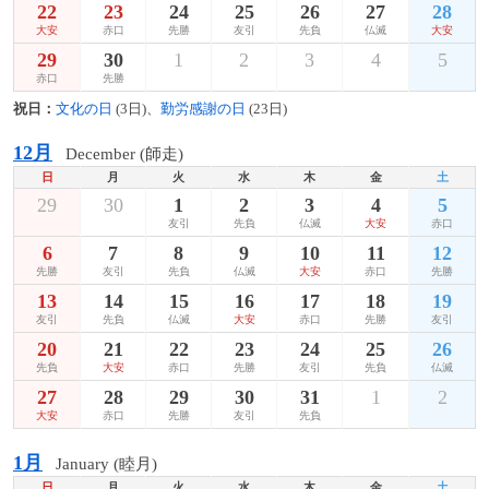
22
23
24
25
26
27
28
大安
赤口
先勝
友引
先負
仏滅
大安
29
30
1
2
3
4
5
赤口
先勝
祝日：
文化の日
(3日)、
勤労感謝の日
(23日)
12月
December (師走)
日
月
火
水
木
金
土
29
30
1
2
3
4
5
友引
先負
仏滅
大安
赤口
6
7
8
9
10
11
12
先勝
友引
先負
仏滅
大安
赤口
先勝
13
14
15
16
17
18
19
友引
先負
仏滅
大安
赤口
先勝
友引
20
21
22
23
24
25
26
先負
大安
赤口
先勝
友引
先負
仏滅
27
28
29
30
31
1
2
大安
赤口
先勝
友引
先負
1月
January (睦月)
日
月
火
水
木
金
土