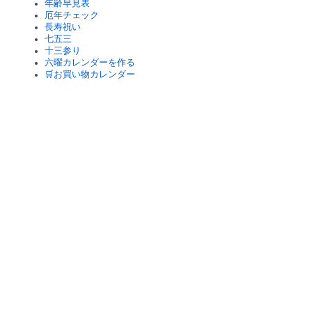
年齢早見表
厄年チェック
長寿祝い
七五三
十三参り
六曜カレンダーを作る
🛒お買い物カレンダー