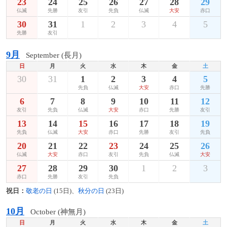
23
24
25
26
27
28
29
仏滅
先勝
友引
先負
仏滅
大安
赤口
30
31
1
2
3
4
5
先勝
友引
9月
September (長月)
日
月
火
水
木
金
土
30
31
1
2
3
4
5
先負
仏滅
大安
赤口
先勝
6
7
8
9
10
11
12
友引
先負
仏滅
大安
赤口
先勝
友引
13
14
15
16
17
18
19
先負
仏滅
大安
赤口
先勝
友引
先負
20
21
22
23
24
25
26
仏滅
大安
赤口
友引
先負
仏滅
大安
27
28
29
30
1
2
3
赤口
先勝
友引
先負
祝日：
敬老の日
(15日)、
秋分の日
(23日)
10月
October (神無月)
日
月
火
水
木
金
土