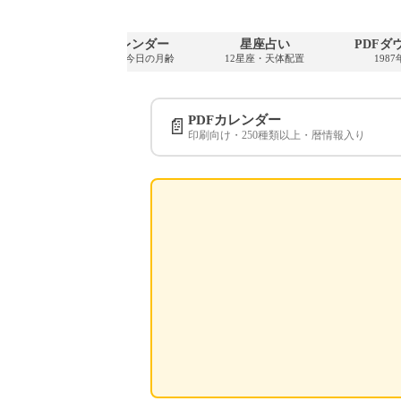
ンダー
満月カレンダー
星座占い
PDFダ
12月
次の満月・今日の月齢
12星座・天体配置
198
PDFカレンダー
📄
印刷向け・250種類以上・暦情報入り