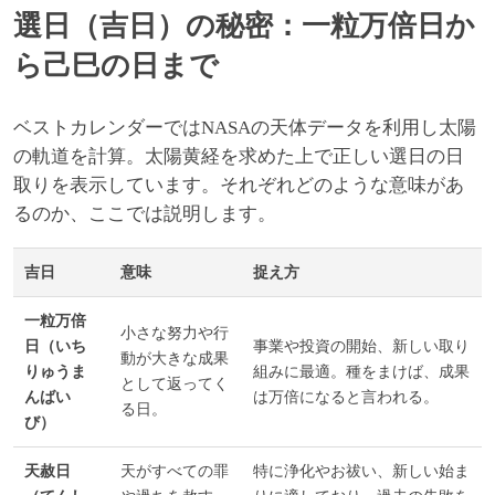
選日（吉日）の秘密：一粒万倍日か
ら己巳の日まで
ベストカレンダーではNASAの天体データを利用し太陽
の軌道を計算。太陽黄経を求めた上で正しい選日の日
取りを表示しています。それぞれどのような意味があ
るのか、ここでは説明します。
吉日
意味
捉え方
一粒万倍
小さな努力や行
日（いち
事業や投資の開始、新しい取り
動が大きな成果
りゅうま
組みに最適。種をまけば、成果
として返ってく
んばい
は万倍になると言われる。
る日。
び）
天赦日
天がすべての罪
特に浄化やお祓い、新しい始ま