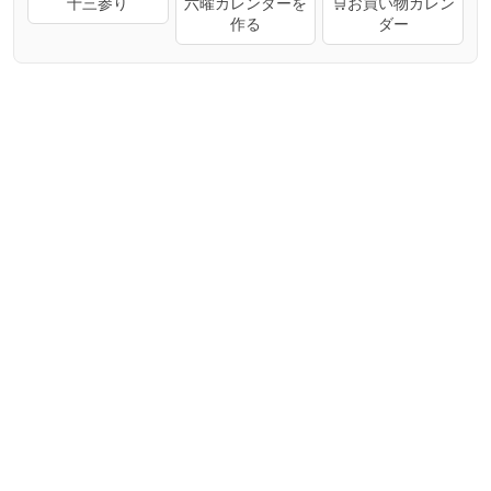
十三参り
六曜カレンダーを
🛒お買い物カレン
作る
ダー