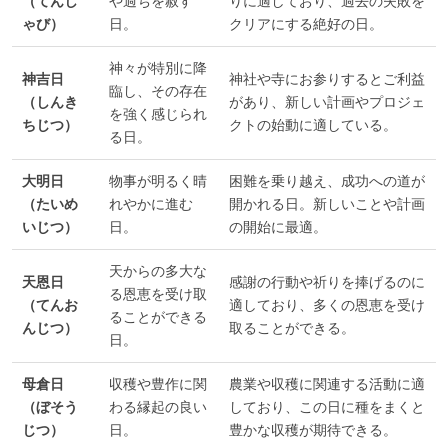
（てんし
や過ちを赦す
りに適しており、過去の失敗を
ゃび）
日。
クリアにする絶好の日。
神々が特別に降
神吉日
神社や寺にお参りするとご利益
臨し、その存在
（しんき
があり、新しい計画やプロジェ
を強く感じられ
ちじつ）
クトの始動に適している。
る日。
大明日
物事が明るく晴
困難を乗り越え、成功への道が
（たいめ
れやかに進む
開かれる日。新しいことや計画
いじつ）
日。
の開始に最適。
天からの多大な
天恩日
感謝の行動や祈りを捧げるのに
る恩恵を受け取
（てんお
適しており、多くの恩恵を受け
ることができる
んじつ）
取ることができる。
日。
母倉日
収穫や豊作に関
農業や収穫に関連する活動に適
（ぼそう
わる縁起の良い
しており、この日に種をまくと
じつ）
日。
豊かな収穫が期待できる。