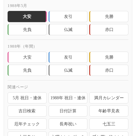
1988年5月
大安
友引
先勝
先負
仏滅
赤口
1988年（年間）
大安
友引
先勝
先負
仏滅
赤口
関連ページ
5月 祝日・連休
1988年 祝日・連休
満月カレンダー
吉日検索
日付計算
年齢早見表
厄年チェック
長寿祝い
七五三