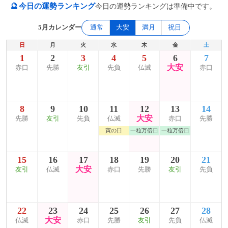
🔮
今日の運勢ランキング
今日の運勢ランキングは準備中です。
5月カレンダー
通常
大安
満月
祝日
日
月
火
水
木
金
土
1
2
3
4
5
6
7
大安
赤口
先勝
友引
先負
仏滅
赤口
8
9
10
11
12
13
14
大安
先勝
友引
先負
仏滅
赤口
先勝
寅の日
一粒万倍日
一粒万倍日
15
16
17
18
19
20
21
大安
友引
仏滅
赤口
先勝
友引
先負
22
23
24
25
26
27
28
大安
仏滅
赤口
先勝
友引
先負
仏滅