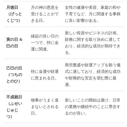
月徳日
月の神の恩恵を
女性の健康や美容、家庭の和や
（げっと
受けることがで
子育てなど、月に関連する事柄
くじつ）
きる日。
に良い影響がある。
新しい投資やビジネスの計画、
縁起の良い日の
寅の日 &
財務に関する取り決めに適して
一つで、特に金
巳の日
おり、経済的な成功が期待でき
運に関連。
る。
商売繁盛や財運アップを願う儀
己巳の日
特に金運や財運
式に適しており、経済的な成功
（つちの
に恵まれる日。
や財務的な安定を望む際に最
とのひ）
適。
不成就日
物事がうまく進
新しいことの開始は避け、日常
（ふせい
まないとされる
の業務や継続中のことに専念す
じゅじ
日。
るのが良い。
つ）