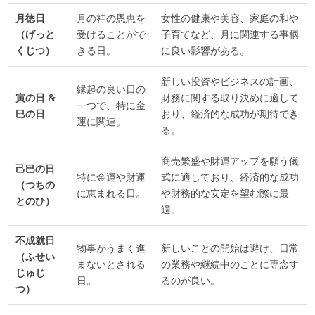
月徳日
月の神の恩恵を
女性の健康や美容、家庭の和や
（げっと
受けることがで
子育てなど、月に関連する事柄
くじつ）
きる日。
に良い影響がある。
新しい投資やビジネスの計画、
縁起の良い日の
寅の日 &
財務に関する取り決めに適して
一つで、特に金
巳の日
おり、経済的な成功が期待でき
運に関連。
る。
商売繁盛や財運アップを願う儀
己巳の日
特に金運や財運
式に適しており、経済的な成功
（つちの
に恵まれる日。
や財務的な安定を望む際に最
とのひ）
適。
不成就日
物事がうまく進
新しいことの開始は避け、日常
（ふせい
まないとされる
の業務や継続中のことに専念す
じゅじ
日。
るのが良い。
つ）