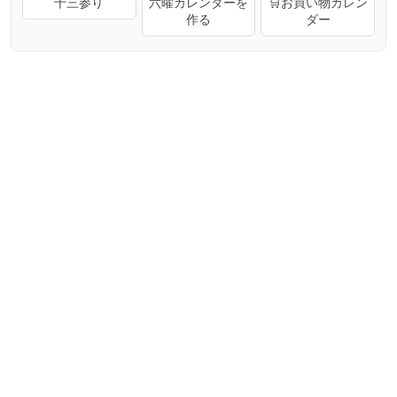
十三参り
六曜カレンダーを
🛒お買い物カレン
作る
ダー