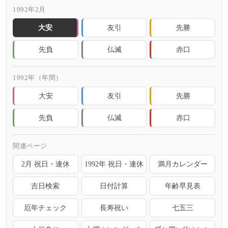
1992年2月
大安
友引
先勝
先負
仏滅
赤口
1992年（年間）
大安
友引
先勝
先負
仏滅
赤口
関連ページ
2月 祝日・連休
1992年 祝日・連休
満月カレンダー
吉日検索
日付計算
年齢早見表
厄年チェック
長寿祝い
七五三