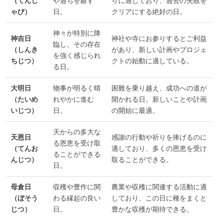
（てんし
や過ちを赦す
りに適しており、過去の失敗を
ゃび）
日。
クリアにする絶好の日。
神々が特別に降
神吉日
神社や寺にお参りするとご利益
臨し、その存在
（しんき
があり、新しい計画やプロジェ
を強く感じられ
ちじつ）
クトの始動に適している。
る日。
大明日
物事が明るく晴
困難を乗り越え、成功への道が
（たいめ
れやかに進む
開かれる日。新しいことや計画
いじつ）
日。
の開始に最適。
天からの多大な
天恩日
感謝の行動や祈りを捧げるのに
る恩恵を受け取
（てんお
適しており、多くの恩恵を受け
ることができる
んじつ）
取ることができる。
日。
母倉日
収穫や豊作に関
農業や収穫に関連する活動に適
（ぼそう
わる縁起の良い
しており、この日に種をまくと
じつ）
日。
豊かな収穫が期待できる。