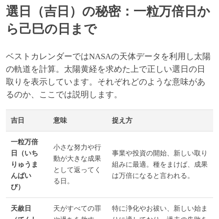
選日（吉日）の秘密：一粒万倍日か
ら己巳の日まで
ベストカレンダーではNASAの天体データを利用し太陽
の軌道を計算。太陽黄経を求めた上で正しい選日の日
取りを表示しています。それぞれどのような意味があ
るのか、ここでは説明します。
吉日
意味
捉え方
一粒万倍
小さな努力や行
日（いち
事業や投資の開始、新しい取り
動が大きな成果
りゅうま
組みに最適。種をまけば、成果
として返ってく
んばい
は万倍になると言われる。
る日。
び）
天赦日
天がすべての罪
特に浄化やお祓い、新しい始ま