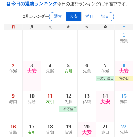
🔮
今日の運勢ランキング
今日の運勢ランキングは準備中です。
2月カレンダー
通常
大安
満月
祝日
日
月
火
水
木
金
土
1
先負
2
3
4
5
6
7
8
大安
大安
仏滅
先勝
友引
先負
仏滅
一粒万倍日
寅の日
9
10
11
12
13
14
15
大安
赤口
先勝
友引
先負
仏滅
赤口
一粒万倍日
16
17
18
19
20
21
22
大安
先勝
友引
先負
仏滅
赤口
先勝