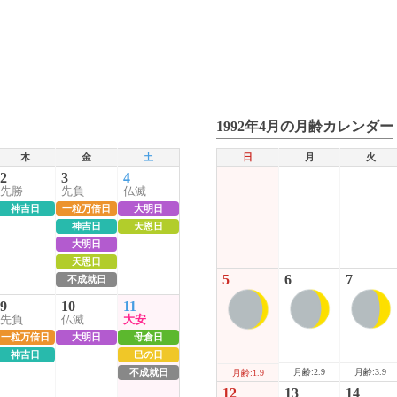
1992年4月の月齢カレンダー
木
金
土
日
月
火
2
3
4
先勝
先負
仏滅
神吉日
一粒万倍日
大明日
神吉日
天恩日
大明日
天恩日
5
6
7
不成就日
9
10
11
先負
仏滅
大安
一粒万倍日
大明日
母倉日
神吉日
巳の日
不成就日
月齢:2.9
月齢:3.9
月齢:1.9
12
13
14