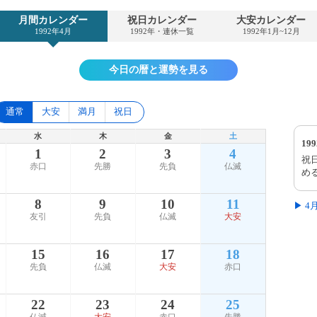
月間カレンダー
祝日カレンダー
大安カレンダー
1992年4月
1992年・連休一覧
1992年1月~12月
今日の暦と運勢を見る
通常
大安
満月
祝日
水
木
金
土
19
1
2
3
4
祝
赤口
先勝
先負
仏滅
め
8
9
10
11
▶ 
友引
先負
仏滅
大安
15
16
17
18
先負
仏滅
大安
赤口
22
23
24
25