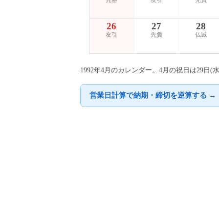
先勝
友引
先負
26
27
28
友引
先負
仏滅
1992年4月のカレンダー。4月の祝日は29
営業日計算で納期・締切を逆算する →