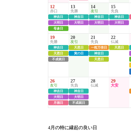
12
13
14
15
赤口
先勝
友引
先負
神吉日
神吉日
神吉日
神吉日
大明日
大明日
大明日
大明日
母倉日
19
20
21
22
先勝
友引
先負
仏滅
神吉日
天恩日
一粒万倍日
天恩日
天恩日
寅の日
神吉日
不成就日
天恩日
26
27
28
29
友引
先負
仏滅
大安
神吉日
神吉日
大明日
大明日
月徳日
不成就日
4月の特に縁起の良い日