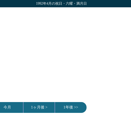
1992年4月の祝日・六曜・満月日
今月
1ヶ月後 >
1年後 >>