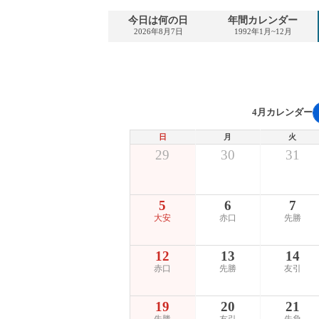
今日は何の日
年間カレンダー
2026年8月7日
1992年1月~12月
4月カレンダー
日
月
火
29
30
31
5
6
7
大安
赤口
先勝
12
13
14
赤口
先勝
友引
19
20
21