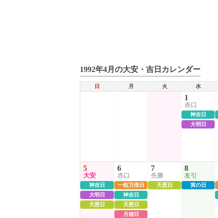
1992年4月の大安・吉日カレンダー
日
月
火
水
1
赤口
神吉日
大明日
5
6
7
8
大安
赤口
先勝
友引
神吉日
一粒万倍日
天恩日
寅の日
大明日
神吉日
天恩日
天恩日
月徳日