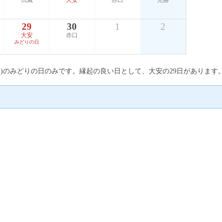
仏滅
大安
赤口
先勝
29
30
1
2
大安
赤口
みどりの日
日(水)のみどりの日のみです。縁起の良い日として、大安の29日があります