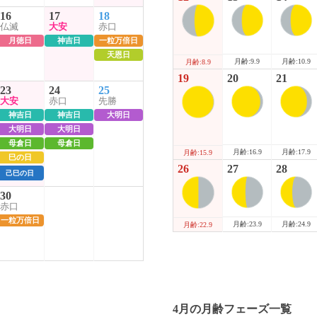
16
17
18
仏滅
大安
赤口
月徳日
神吉日
一粒万倍日
天恩日
月齢:9.9
月齢:10.9
月齢:8.9
19
20
21
23
24
25
大安
赤口
先勝
神吉日
神吉日
大明日
大明日
大明日
母倉日
母倉日
月齢:16.9
月齢:17.9
月齢:15.9
巳の日
26
27
28
己巳の日
30
赤口
一粒万倍日
月齢:23.9
月齢:24.9
月齢:22.9
4月の月齢フェーズ一覧