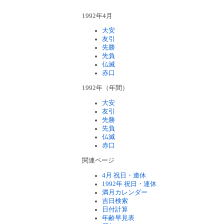
1992年4月
大安
友引
先勝
先負
仏滅
赤口
1992年（年間）
大安
友引
先勝
先負
仏滅
赤口
関連ページ
4月 祝日・連休
1992年 祝日・連休
満月カレンダー
吉日検索
日付計算
年齢早見表