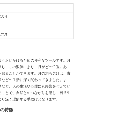
月
弦の月
月
弦の月
義
日々追いかけるための便利なツールです。月
指し、この数値により、月がどの位置にあ
を知ることができます。月の満ち欠けは、古
業などの生活に深く関わってきました。ま
動など、人の生活や心理にも影響を与えてい
ることで、自然とのつながりを感じ、日常生
より深く理解する手助けとなります。
ーの特徴