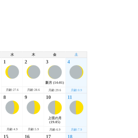
水
木
金
土
1
2
3
4
新月
(14:01)
月齢:27.6
月齢:28.6
月齢:29.6
月齢:0.9
8
9
10
11
上弦の月
(19:05)
月齢:4.9
月齢:5.9
月齢:6.9
月齢:7.9
15
16
17
18