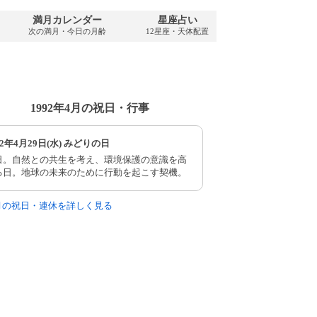
満月カレンダー
星座占い
PDFダウンロ
次の満月・今日の月齢
12星座・天体配置
1992年・無料
1992年4月の祝日・行事
92年4月29日(水) みどりの日
日。自然との共生を考え、環境保護の意識を高
る日。地球の未来のために行動を起こす契機。
4月の祝日・連休を詳しく見る