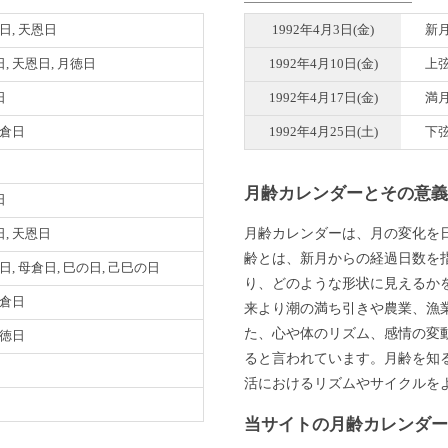
明日, 天恩日
1992年4月3日(金)
新
, 天恩日, 月徳日
1992年4月10日(金)
上
日
1992年4月17日(金)
満
母倉日
1992年4月25日(土)
下
月齢カレンダーとその意
日
月齢カレンダーは、月の変化を
, 天恩日
齢とは、新月からの経過日数を
明日, 母倉日, 巳の日, 己巳の日
り、どのような形状に見えるか
母倉日
来より潮の満ち引きや農業、漁
た、心や体のリズム、感情の変
月徳日
ると言われています。月齢を知
活におけるリズムやサイクルを
当サイトの月齢カレンダ