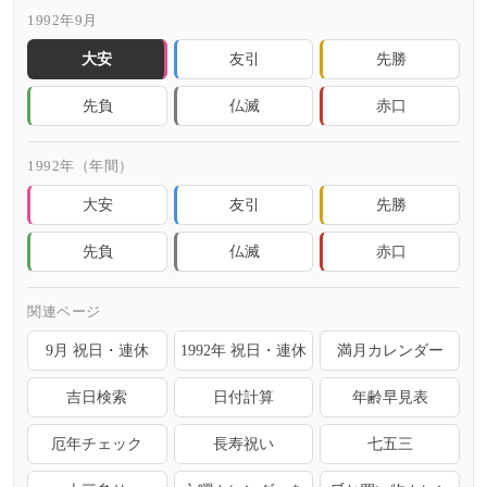
1992年9月
大安
友引
先勝
先負
仏滅
赤口
1992年（年間）
大安
友引
先勝
先負
仏滅
赤口
関連ページ
9月 祝日・連休
1992年 祝日・連休
満月カレンダー
吉日検索
日付計算
年齢早見表
厄年チェック
長寿祝い
七五三