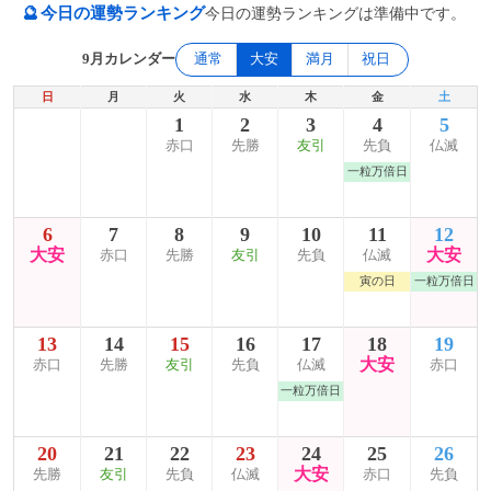
🔮
今日の運勢ランキング
今日の運勢ランキングは準備中です。
9月カレンダー
通常
大安
満月
祝日
日
月
火
水
木
金
土
1
2
3
4
5
赤口
先勝
友引
先負
仏滅
一粒万倍日
6
7
8
9
10
11
12
大安
大安
赤口
先勝
友引
先負
仏滅
寅の日
一粒万倍日
13
14
15
16
17
18
19
大安
赤口
先勝
友引
先負
仏滅
赤口
一粒万倍日
20
21
22
23
24
25
26
大安
先勝
友引
先負
仏滅
赤口
先負