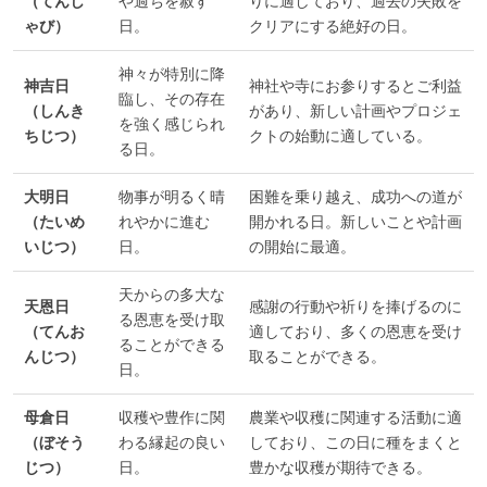
（てんし
や過ちを赦す
りに適しており、過去の失敗を
ゃび）
日。
クリアにする絶好の日。
神々が特別に降
神吉日
神社や寺にお参りするとご利益
臨し、その存在
（しんき
があり、新しい計画やプロジェ
を強く感じられ
ちじつ）
クトの始動に適している。
る日。
大明日
物事が明るく晴
困難を乗り越え、成功への道が
（たいめ
れやかに進む
開かれる日。新しいことや計画
いじつ）
日。
の開始に最適。
天からの多大な
天恩日
感謝の行動や祈りを捧げるのに
る恩恵を受け取
（てんお
適しており、多くの恩恵を受け
ることができる
んじつ）
取ることができる。
日。
母倉日
収穫や豊作に関
農業や収穫に関連する活動に適
（ぼそう
わる縁起の良い
しており、この日に種をまくと
じつ）
日。
豊かな収穫が期待できる。