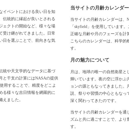
当サイトの月齢カレンダ
なイベントにおける良い日を知
、伝統的に縁起が良いとされる
当サイトの月齢カレンダーは、N
ジェクトの開始など、様々な場
「skyfield」を使用してい
て受け継がれてきました。日常
正確な月齢や月のフェーズを計
い日を選ぶことで、前向きな気
こちらのカレンダーは、科学的
す。
月の魅力について
伝統や天文学的なデータに基づ
月は、地球の唯一の自然衛星と
と干支の計算にはNASAの提供
輝いています。夜の空に浮かぶ
」を使用することで、精度をどこよ
ョンの源ともなってきました。
める様々な吉日情報を網羅的に
説、祭りや習慣の中心ともなっ
備えました。
深く関わってきたのです。
当サイトの月齢カレンダーを通
ズムと共に過ごすことで、より
す。