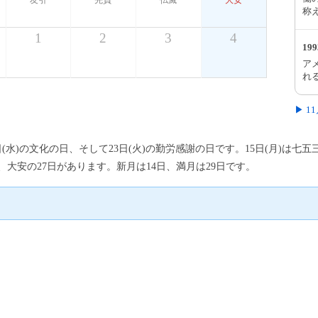
友引
先負
仏滅
大安
称
1
2
3
4
19
ア
れ
▶ 
3日(水)の文化の日、そして23日(火)の勤労感謝の日です。15日(月)は七
大安の27日があります。新月は14日、満月は29日です。