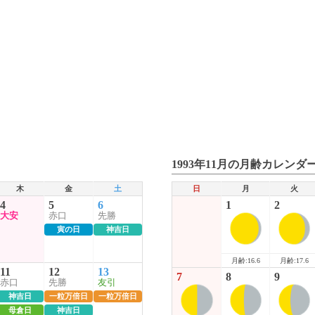
1993年11月の月齢カレンダ
木
金
土
日
月
火
4
5
6
1
2
大安
赤口
先勝
寅の日
神吉日
月齢:16.6
月齢:17.6
11
12
13
7
8
9
赤口
先勝
友引
神吉日
一粒万倍日
一粒万倍日
母倉日
神吉日