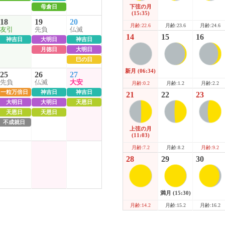
母倉日
下弦の月
(15:35)
18
19
20
月齢:23.6
月齢:24.6
月齢:22.6
友引
先負
仏滅
14
15
16
神吉日
大明日
神吉日
月徳日
大明日
巳の日
新月
(06:34)
25
26
27
先負
仏滅
大安
月齢:1.2
月齢:2.2
月齢:0.2
一粒万倍日
神吉日
神吉日
21
22
23
大明日
大明日
天恩日
天恩日
天恩日
不成就日
上弦の月
(11:03)
月齢:8.2
月齢:9.2
月齢:7.2
28
29
30
満月
(15:30)
月齢:15.2
月齢:16.2
月齢:14.2