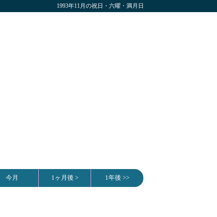
1993年11月の祝日・六曜・満月日
今月
1ヶ月後 >
1年後 >>