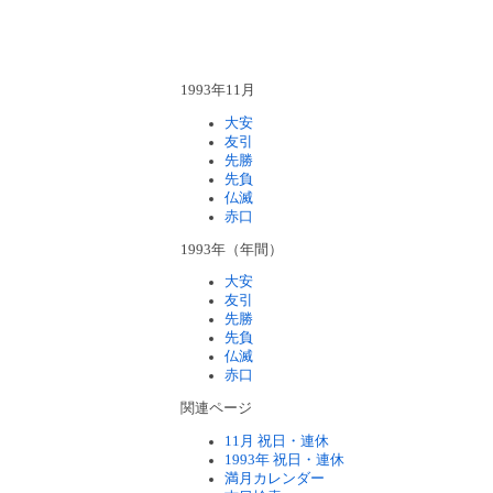
1993年11月
大安
友引
先勝
先負
仏滅
赤口
1993年（年間）
大安
友引
先勝
先負
仏滅
赤口
関連ページ
11月 祝日・連休
1993年 祝日・連休
満月カレンダー