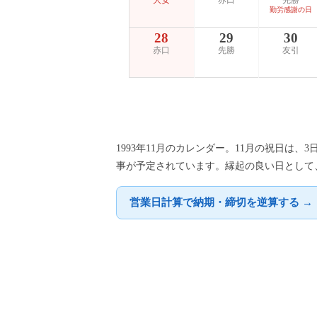
大安
赤口
先勝
勤労感謝の日
28
29
30
赤口
先勝
友引
1993年11月のカレンダー。11月の祝日は、
事が予定されています。縁起の良い日として、
営業日計算で納期・締切を逆算する →