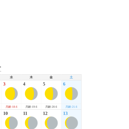
ー
水
木
金
土
3
4
5
6
月齢:18.6
月齢:19.6
月齢:20.6
月齢:21.6
10
11
12
13