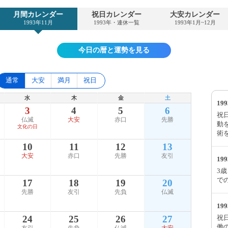
月間カレンダー
祝日カレンダー
大安カレンダー
1993年11月
1993年・連休一覧
1993年1月~12月
今日の暦と運勢を見る
通常
大安
満月
祝日
水
木
金
土
19
3
4
5
6
祝
仏滅
大安
赤口
先勝
動
文化の日
術
10
11
12
13
大安
赤口
先勝
友引
19
3
で
17
18
19
20
先勝
友引
先負
仏滅
19
祝
24
25
26
27
働