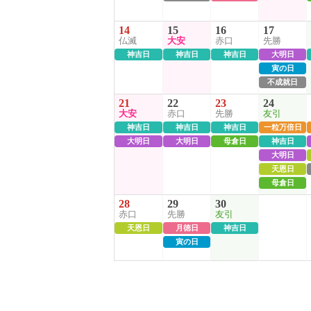
14
15
16
17
仏滅
大安
赤口
先勝
神吉日
神吉日
神吉日
大明日
寅の日
不成就日
21
22
23
24
大安
赤口
先勝
友引
神吉日
神吉日
神吉日
一粒万倍日
大明日
大明日
母倉日
神吉日
大明日
天恩日
母倉日
28
29
30
赤口
先勝
友引
天恩日
月徳日
神吉日
寅の日