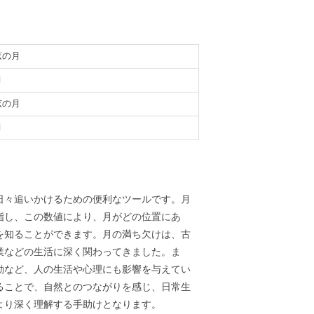
弦の月
月
弦の月
月
義
日々追いかけるための便利なツールです。月
指し、この数値により、月がどの位置にあ
を知ることができます。月の満ち欠けは、古
業などの生活に深く関わってきました。ま
動など、人の生活や心理にも影響を与えてい
ることで、自然とのつながりを感じ、日常生
より深く理解する手助けとなります。