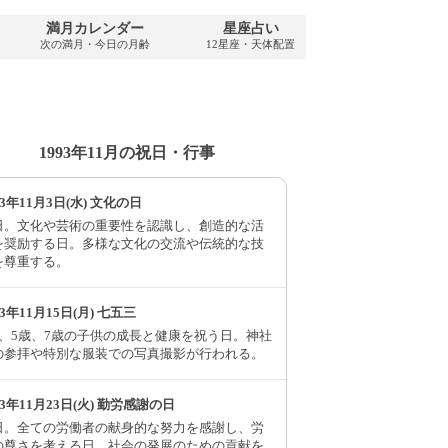
満月カレンダー
星座占い
PDFダウンロ
次の満月・今日の月齢
12星座・天体配置
1993年・無料
1993年11月の祝日・行事
93年11月3日(水) 文化の日
日。文化や芸術の重要性を認識し、創造的な活
を奨励する日。多様な文化の交流や伝統的な技
を尊重する。
93年11月15日(月) 七五三
歳、5歳、7歳の子供の成長と健康を祝う日。神社
の参拝や特別な服装での写真撮影が行われる。
93年11月23日(火) 勤労感謝の日
日。全ての労働者の献身的な努力を感謝し、労
の尊さを考える日。社会の発展のための貢献を