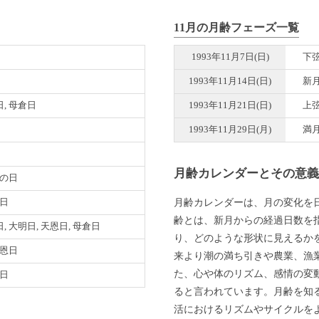
11月の月齢フェーズ一覧
1993年11月7日(日)
下
1993年11月14日(日)
新
, 母倉日
1993年11月21日(日)
上
1993年11月29日(月)
満
月齢カレンダーとその意
巳の日
月齢カレンダーは、月の変化を
明日
齢とは、新月からの経過日数を
, 大明日, 天恩日, 母倉日
り、どのような形状に見えるか
天恩日
来より潮の満ち引きや農業、漁
た、心や体のリズム、感情の変
恩日
ると言われています。月齢を知
活におけるリズムやサイクルを