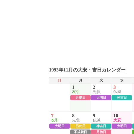
1993年11月の大安・吉日カレンダー
日
月
火
水
1
2
3
友引
先負
仏滅
月徳日
大明日
神吉日
7
8
9
10
友引
先負
仏滅
大安
大明日
巳の日
神吉日
大明日
不成就日
月徳日