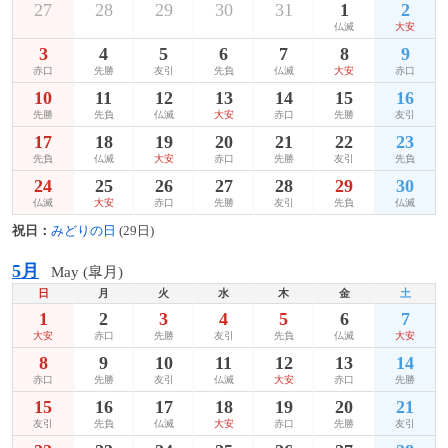
27
28
29
30
31
1
2
仏滅
大安
3
4
5
6
7
8
9
赤口
先勝
友引
先負
仏滅
大安
赤口
10
11
12
13
14
15
16
先勝
先負
仏滅
大安
赤口
先勝
友引
17
18
19
20
21
22
23
先負
仏滅
大安
赤口
先勝
友引
先負
24
25
26
27
28
29
30
仏滅
大安
赤口
先勝
友引
先負
仏滅
祝日：
みどりの日
(29日)
5月
May (皐月)
日
月
火
水
木
金
土
1
2
3
4
5
6
7
大安
赤口
先勝
友引
先負
仏滅
大安
8
9
10
11
12
13
14
赤口
先勝
友引
仏滅
大安
赤口
先勝
15
16
17
18
19
20
21
友引
先負
仏滅
大安
赤口
先勝
友引