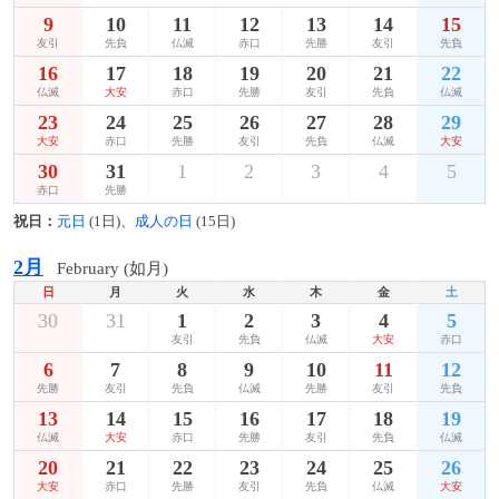
9
10
11
12
13
14
15
友引
先負
仏滅
赤口
先勝
友引
先負
16
17
18
19
20
21
22
仏滅
大安
赤口
先勝
友引
先負
仏滅
23
24
25
26
27
28
29
大安
赤口
先勝
友引
先負
仏滅
大安
30
31
1
2
3
4
5
赤口
先勝
祝日：
元日
(1日)、
成人の日
(15日)
2月
February (如月)
日
月
火
水
木
金
土
30
31
1
2
3
4
5
友引
先負
仏滅
大安
赤口
6
7
8
9
10
11
12
先勝
友引
先負
仏滅
先勝
友引
先負
13
14
15
16
17
18
19
仏滅
大安
赤口
先勝
友引
先負
仏滅
20
21
22
23
24
25
26
大安
赤口
先勝
友引
先負
仏滅
大安