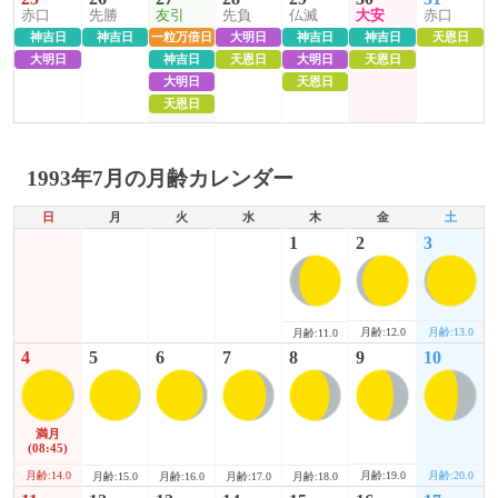
赤口
先勝
友引
先負
仏滅
大安
赤口
神吉日
神吉日
一粒万倍日
大明日
神吉日
神吉日
天恩日
大明日
神吉日
天恩日
大明日
天恩日
大明日
天恩日
天恩日
1993年7月の月齢カレンダー
日
月
火
水
木
金
土
1
2
3
月齢:12.0
月齢:13.0
月齢:11.0
4
5
6
7
8
9
10
満月
(08:45)
月齢:14.0
月齢:19.0
月齢:20.0
月齢:15.0
月齢:16.0
月齢:17.0
月齢:18.0