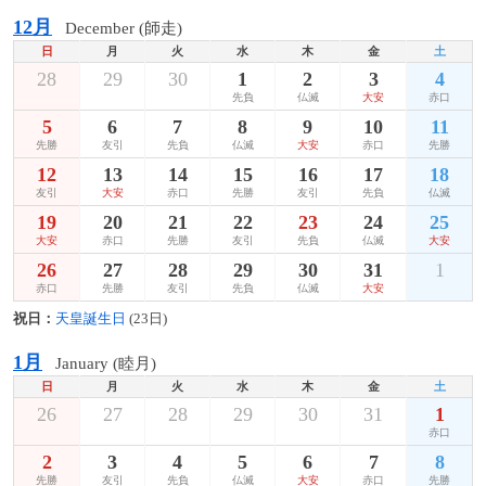
12月
December (師走)
日
月
火
水
木
金
土
28
29
30
1
2
3
4
先負
仏滅
大安
赤口
5
6
7
8
9
10
11
先勝
友引
先負
仏滅
大安
赤口
先勝
12
13
14
15
16
17
18
友引
大安
赤口
先勝
友引
先負
仏滅
19
20
21
22
23
24
25
大安
赤口
先勝
友引
先負
仏滅
大安
26
27
28
29
30
31
1
赤口
先勝
友引
先負
仏滅
大安
祝日：
天皇誕生日
(23日)
1月
January (睦月)
日
月
火
水
木
金
土
26
27
28
29
30
31
1
赤口
2
3
4
5
6
7
8
先勝
友引
先負
仏滅
大安
赤口
先勝