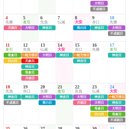
大明日
不成就日
4
5
6
7
8
9
10
先勝
友引
先負
仏滅
大安
赤口
先勝
月徳日
大明日
神吉日
寅の日
神吉日
大明日
不成就日
11
12
13
14
15
16
17
友引
先負
仏滅
大安
赤口
先勝
友引
母倉日
一粒万倍日
大明日
神吉日
一粒万倍日
神吉日
巳の日
天赦日
神吉日
神吉日
母倉日
月徳日
18
19
20
21
22
23
24
先負
赤口
先勝
友引
先負
仏滅
大安
神吉日
神吉日
大明日
神吉日
大明日
神吉日
一粒万倍日
不成就日
寅の日
月徳日
大明日
神吉日
母倉日
大明日
巳の日
母倉日
不成就日
25
26
27
28
29
30
31