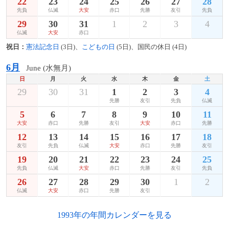
22
23
24
25
26
27
28
先負
仏滅
大安
赤口
先勝
友引
先負
29
30
31
1
2
3
4
仏滅
大安
赤口
祝日：
憲法記念日
(3日)、
こどもの日
(5日)、国民の休日 (4日)
6月
June (水無月)
日
月
火
水
木
金
土
29
30
31
1
2
3
4
先勝
友引
先負
仏滅
5
6
7
8
9
10
11
大安
赤口
先勝
友引
大安
赤口
先勝
12
13
14
15
16
17
18
友引
先負
仏滅
大安
赤口
先勝
友引
19
20
21
22
23
24
25
先負
仏滅
大安
赤口
先勝
友引
先負
26
27
28
29
30
1
2
仏滅
大安
赤口
先勝
友引
1993年の年間カレンダーを見る