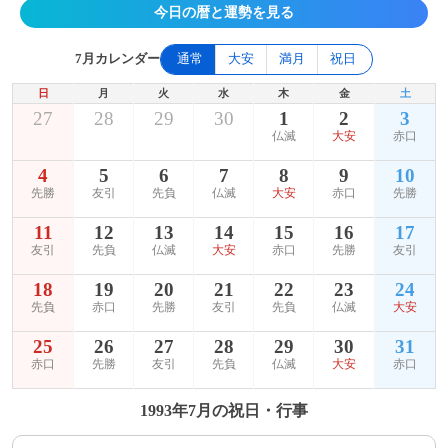
今日の暦と運勢を見る
7月カレンダー
通常
大安
満月
祝日
日
月
火
水
木
金
土
27
28
29
30
1
2
3
仏滅
大安
赤口
4
5
6
7
8
9
10
先勝
友引
先負
仏滅
大安
赤口
先勝
11
12
13
14
15
16
17
友引
先負
仏滅
大安
赤口
先勝
友引
18
19
20
21
22
23
24
先負
赤口
先勝
友引
先負
仏滅
大安
25
26
27
28
29
30
31
赤口
先勝
友引
先負
仏滅
大安
赤口
1993年7月の祝日・行事