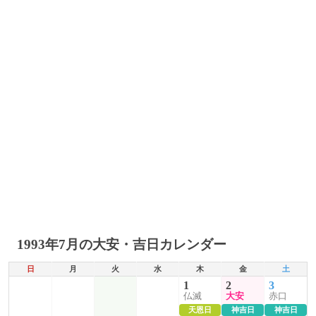
1993年7月の大安・吉日カレンダー
日
月
火
水
木
金
土
1
2
3
仏滅
大安
赤口
天恩日
神吉日
神吉日