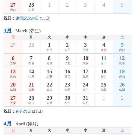
27
28
1
2
3
4
5
赤口
先勝
祝日：
建国記念の日
(11日)
3月
March (弥生)
日
月
火
水
木
金
土
27
28
1
2
3
4
5
友引
先負
仏滅
大安
赤口
6
7
8
9
10
11
12
先勝
友引
先負
仏滅
大安
赤口
友引
13
14
15
16
17
18
19
先負
仏滅
大安
赤口
先勝
友引
先負
20
21
22
23
24
25
26
仏滅
大安
赤口
先勝
友引
先負
仏滅
27
28
29
30
31
1
2
大安
赤口
先勝
友引
先負
祝日：
春分の日
(21日)
4月
April (卯月)
日
月
火
水
木
金
土