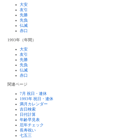
大安
友引
先勝
先負
仏滅
赤口
1993年（年間）
大安
友引
先勝
先負
仏滅
赤口
関連ページ
7月 祝日・連休
1993年 祝日・連休
満月カレンダー
吉日検索
日付計算
年齢早見表
厄年チェック
長寿祝い
七五三