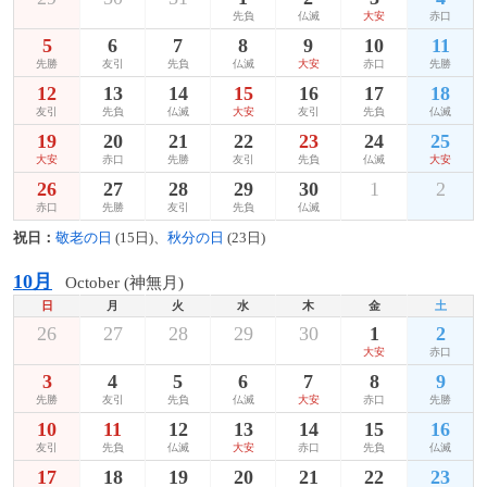
先負
仏滅
大安
赤口
5
6
7
8
9
10
11
先勝
友引
先負
仏滅
大安
赤口
先勝
12
13
14
15
16
17
18
友引
先負
仏滅
大安
友引
先負
仏滅
19
20
21
22
23
24
25
大安
赤口
先勝
友引
先負
仏滅
大安
26
27
28
29
30
1
2
赤口
先勝
友引
先負
仏滅
祝日：
敬老の日
(15日)、
秋分の日
(23日)
10月
October (神無月)
日
月
火
水
木
金
土
26
27
28
29
30
1
2
大安
赤口
3
4
5
6
7
8
9
先勝
友引
先負
仏滅
大安
赤口
先勝
10
11
12
13
14
15
16
友引
先負
仏滅
大安
赤口
先負
仏滅
17
18
19
20
21
22
23