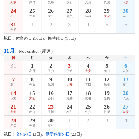
大安
赤口
先勝
友引
先負
仏滅
大安
24
25
26
27
28
29
30
赤口
先勝
友引
先負
仏滅
大安
赤口
31
1
2
3
4
5
6
先勝
祝日：
体育の日 (10日)、振替休日 (11日)
11月
November (霜月)
日
月
火
水
木
金
土
31
1
2
3
4
5
6
友引
先負
仏滅
大安
赤口
先勝
7
8
9
10
11
12
13
友引
先負
仏滅
大安
赤口
先勝
友引
14
15
16
17
18
19
20
仏滅
大安
赤口
先勝
友引
先負
仏滅
21
22
23
24
25
26
27
大安
赤口
先勝
友引
先負
仏滅
大安
28
29
30
1
2
3
4
赤口
先勝
友引
祝日：
文化の日
(3日)、
勤労感謝の日
(23日)