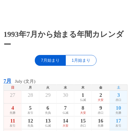
1993年7月から始まる年間カレンダ
ー
7月始まり
1月始まり
7月
July (文月)
日
月
火
水
木
金
土
27
28
29
30
1
2
3
仏滅
大安
赤口
4
5
6
7
8
9
10
先勝
友引
先負
仏滅
大安
赤口
先勝
11
12
13
14
15
16
17
友引
先負
仏滅
大安
赤口
先勝
友引