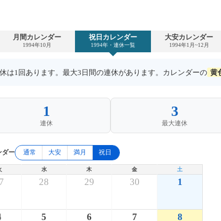
月間カレンダー
祝日カレンダー
大安カレンダー
1994年10月
1994年・連休一覧
1994年1月~12月
の連休は1回あります。最大3日間の連休があります。カレンダーの
黄
1
3
連休
最大連休
ンダー
通常
大安
満月
祝日
火
水
木
金
土
7
28
29
30
1
4
5
6
7
8