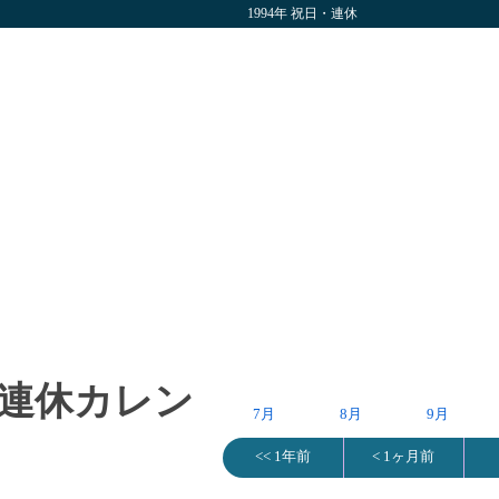
1994年 祝日・連休
日・連休カレン
7月
8月
9月
<< 1年前
< 1ヶ月前