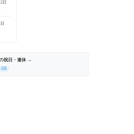
2日
1日
月の祝日・連休 →
 2日