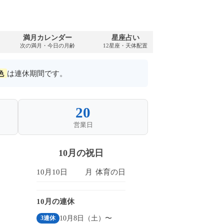
満月カレンダー
星座占い
PDFダウンロ
次の満月・今日の月齢
12星座・天体配置
1994年・無料
色
は連休期間です。
20
営業日
10月の祝日
10月10日
月
体育の日
10月の連休
10月8日（土）〜
3連休