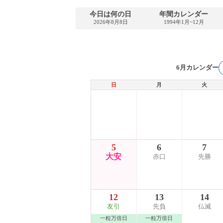
今日は何の日
年間カレンダー
2026年8月8日
1994年1月~12月
6月カレンダー
日
月
火
5
6
7
大安
赤口
先勝
12
13
14
友引
先負
仏滅
一粒万倍日
一粒万倍日