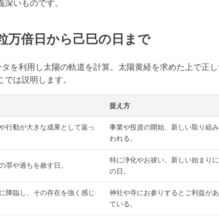
義深いものです。
粒万倍日から己巳の日まで
データを利用し太陽の軌道を計算。太陽黄経を求めた上で正
こでは説明します。
捉え方
や行動が大きな成果として返っ
事業や投資の開始、新しい取り組み
われる。
特に浄化やお祓い、新しい始まりに
の罪や過ちを赦す日。
の日。
に降臨し、その存在を強く感じ
神社や寺にお参りするとご利益があ
ている。