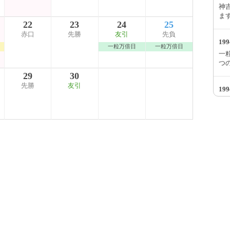
神吉
ま
22
23
24
25
赤口
先勝
友引
先負
19
一粒万倍日
一粒万倍日
一粒
つ
29
30
先勝
友引
19
大安
す
19
神吉
っ
19
一粒
て