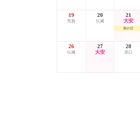
19
20
21
大安
先負
仏滅
寅の日
26
27
28
大安
仏滅
赤口