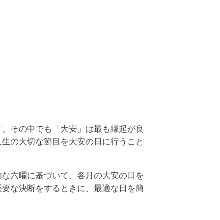
94年6月25日(土)
万倍日, 神吉日, 大明日, 天恩日の、4つの吉日が
なっています。
94年6月27日(月)
, 神吉日, 大明日の、3つの吉日が重なっていま
。
す。その中でも「大安」は最も縁起が良
人生の大切な節目を大安の日に行うこと
的な六曜に基づいて、各月の大安の日を
重要な決断をするときに、最適な日を簡