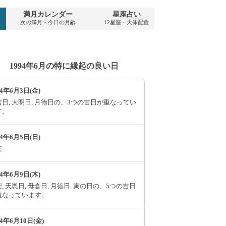
満月カレンダー
星座占い
PDFダウンロ
次の満月・今日の月齢
12星座・天体配置
1994年・無料
1994年6月の特に縁起の良い日
94年6月3日(金)
日, 大明日, 月徳日の、3つの吉日が重なってい
す。
94年6月5日(日)
安
94年6月9日(木)
, 天恩日, 母倉日, 月徳日, 寅の日の、5つの吉日
重なっています。
94年6月10日(金)