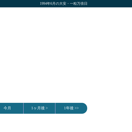
1994年6月の大安・一粒万倍日
今月
1ヶ月後 >
1年後 >>