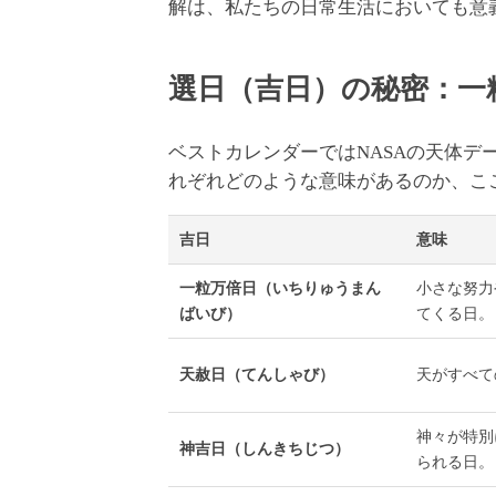
解は、私たちの日常生活においても意
選日（吉日）の秘密：一
ベストカレンダーではNASAの天体
れぞれどのような意味があるのか、こ
吉日
意味
一粒万倍日（いちりゅうまん
小さな努力
ばいび）
てくる日。
天赦日（てんしゃび）
天がすべて
神々が特別
神吉日（しんきちじつ）
られる日。