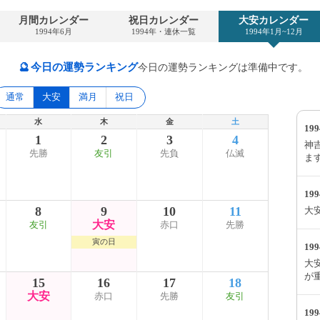
月間カレンダー
祝日カレンダー
大安カレンダー
1994年6月
1994年・連休一覧
1994年1月~12月
🔮
今日の運勢ランキング
今日の運勢ランキングは準備中です。
通常
大安
満月
祝日
水
木
金
土
19
1
2
3
4
神吉
先勝
友引
先負
仏滅
ま
19
8
9
10
11
大
大安
友引
赤口
先勝
寅の日
19
大安
が
15
16
17
18
大安
赤口
先勝
友引
19