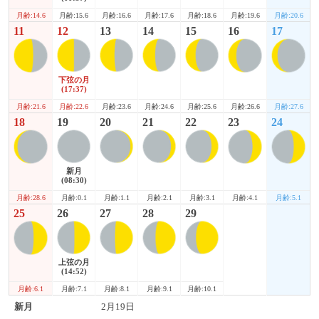
月齢:14.6
月齢:19.6
月齢:20.6
月齢:15.6
月齢:16.6
月齢:17.6
月齢:18.6
11
12
13
14
15
16
17
下弦の月
(17:37)
月齢:21.6
月齢:26.6
月齢:27.6
月齢:22.6
月齢:23.6
月齢:24.6
月齢:25.6
18
19
20
21
22
23
24
新月
(08:30)
月齢:28.6
月齢:4.1
月齢:5.1
月齢:0.1
月齢:1.1
月齢:2.1
月齢:3.1
25
26
27
28
29
上弦の月
(14:52)
月齢:6.1
月齢:7.1
月齢:8.1
月齢:9.1
月齢:10.1
新月
2月19日