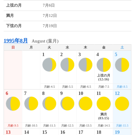
上弦の月
7月6日
満月
7月12日
下弦の月
7月19日
1995年8月
August (葉月)
日
月
火
水
木
金
土
1
2
3
4
5
上弦の月
(12:16)
月齢:7.5
月齢:8.5
月齢:4.5
月齢:5.5
月齢:6.5
6
7
8
9
10
11
12
満月
(03:15)
月齢:9.5
月齢:14.5
月齢:15.5
月齢:10.5
月齢:11.5
月齢:12.5
月齢:13.5
13
14
15
16
17
18
19