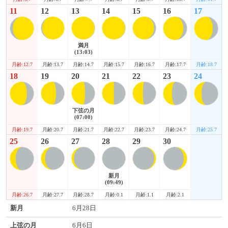
11
12
13
14
15
16
17
満月
(13:03)
月齢:12.7
月齢:17.7
月齢:18.7
月齢:13.7
月齢:14.7
月齢:15.7
月齢:16.7
18
19
20
21
22
23
24
下弦の月
(07:00)
月齢:19.7
月齢:24.7
月齢:25.7
月齢:20.7
月齢:21.7
月齢:22.7
月齢:23.7
25
26
27
28
29
30
新月
(09:49)
月齢:26.7
月齢:2.1
月齢:27.7
月齢:28.7
月齢:0.1
月齢:1.1
新月
6月28日
上弦の月
6月6日