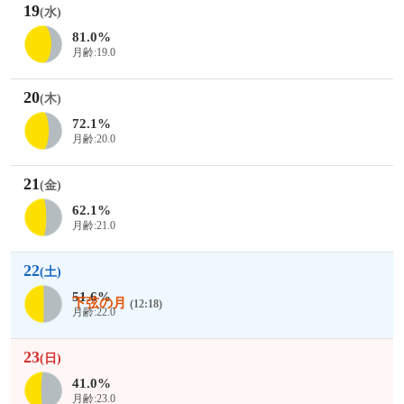
19
(水)
81.0%
月齢:19.0
20
(木)
72.1%
月齢:20.0
21
(金)
62.1%
月齢:21.0
22
(土)
51.6%
下弦の月
(12:18)
月齢:22.0
23
(日)
41.0%
月齢:23.0