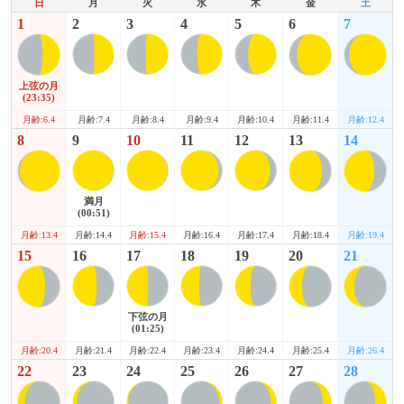
日
月
火
水
木
金
土
1
2
3
4
5
6
7
上弦の月
(23:35)
月齢:6.4
月齢:11.4
月齢:12.4
月齢:7.4
月齢:8.4
月齢:9.4
月齢:10.4
8
9
10
11
12
13
14
満月
(00:51)
月齢:13.4
月齢:18.4
月齢:19.4
月齢:14.4
月齢:15.4
月齢:16.4
月齢:17.4
15
16
17
18
19
20
21
下弦の月
(01:25)
月齢:20.4
月齢:25.4
月齢:26.4
月齢:21.4
月齢:22.4
月齢:23.4
月齢:24.4
22
23
24
25
26
27
28