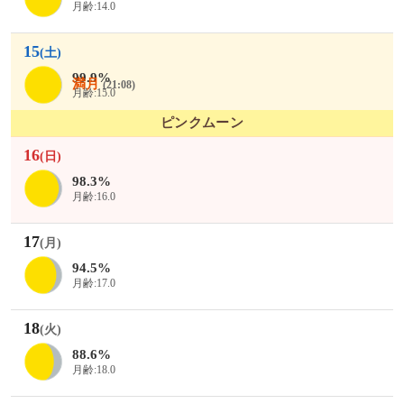
月齢:14.0
15
(土)
99.9%
満月
(21:08)
月齢:15.0
ピンクムーン
16
(日)
98.3%
月齢:16.0
17
(月)
94.5%
月齢:17.0
18
(火)
88.6%
月齢:18.0