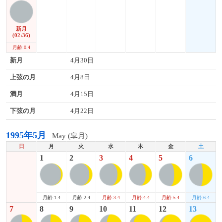
新月
(02:36)
月齢:0.4
新月
4月30日
上弦の月
4月8日
満月
4月15日
下弦の月
4月22日
1995年5月
May (皐月)
日
月
火
水
木
金
土
1
2
3
4
5
6
月齢:5.4
月齢:6.4
月齢:1.4
月齢:2.4
月齢:3.4
月齢:4.4
7
8
9
10
11
12
13