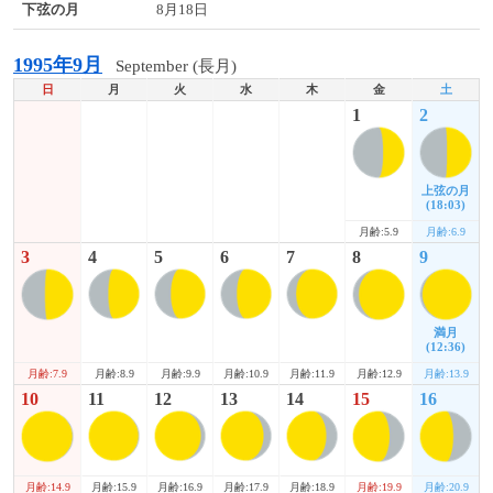
下弦の月
8月18日
1995年9月
September (長月)
日
月
火
水
木
金
土
1
2
上弦の月
(18:03)
月齢:5.9
月齢:6.9
3
4
5
6
7
8
9
満月
(12:36)
月齢:7.9
月齢:12.9
月齢:13.9
月齢:8.9
月齢:9.9
月齢:10.9
月齢:11.9
10
11
12
13
14
15
16
月齢:14.9
月齢:19.9
月齢:20.9
月齢:15.9
月齢:16.9
月齢:17.9
月齢:18.9