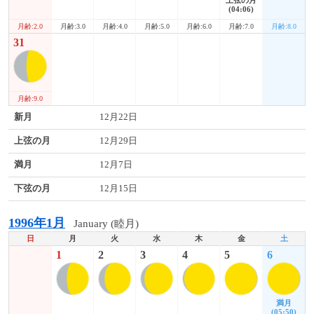
上弦の月
(04:06)
月齢:2.0
月齢:7.0
月齢:8.0
月齢:3.0
月齢:4.0
月齢:5.0
月齢:6.0
31
月齢:9.0
新月
12月22日
上弦の月
12月29日
満月
12月7日
下弦の月
12月15日
1996年1月
January (睦月)
日
月
火
水
木
金
土
1
2
3
4
5
6
満月
(05:50)