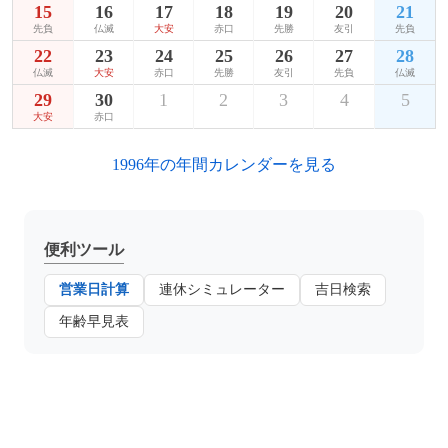
15
16
17
18
19
20
21
先負
仏滅
大安
赤口
先勝
友引
先負
22
23
24
25
26
27
28
仏滅
大安
赤口
先勝
友引
先負
仏滅
29
30
1
2
3
4
5
大安
赤口
1996年の年間カレンダーを見る
便利ツール
営業日計算
連休シミュレーター
吉日検索
年齢早見表