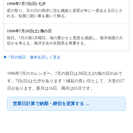
1996年7月7日(日) 七夕
星の祭り。天の川の両岸に住む織姫と彦星が年に一度会える日とさ
れる。短冊に願い事を書いて飾る。
1996年7月20日(土) 海の日
祝日。7月の第3月曜日。海の豊かさと恩恵を感謝し、海洋保護の大
切さを考える。海洋文化や生態系を尊重する。
▶ 7月の祝日・連休を詳しく見る
1996年7月のカレンダー。7月の祝日は20日(土)の海の日のみで
す。7日(日)は七夕があります！縁起の良い日として、大安の27
日があります。新月は16日、満月は01日です。
営業日計算で納期・締切を逆算する →