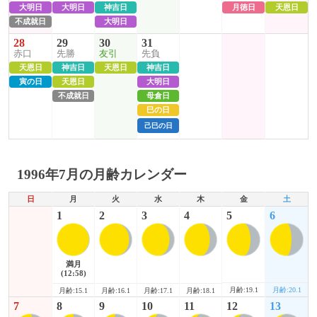
大明日
大明日
神吉日
月徳日
天恩日
不成就日
大明日
28
29
30
31
赤口
先勝
友引
先負
天恩日
神吉日
天恩日
神吉日
寅の日
天恩日
大明日
不成就日
母倉日
巳の日
己巳の日
1996年7月の月齢カレンダー
日
月
火
水
木
金
土
1
2
3
4
5
6
満月
(12:58)
月齢:19.1
月齢:20.1
月齢:15.1
月齢:16.1
月齢:17.1
月齢:18.1
7
8
9
10
11
12
13