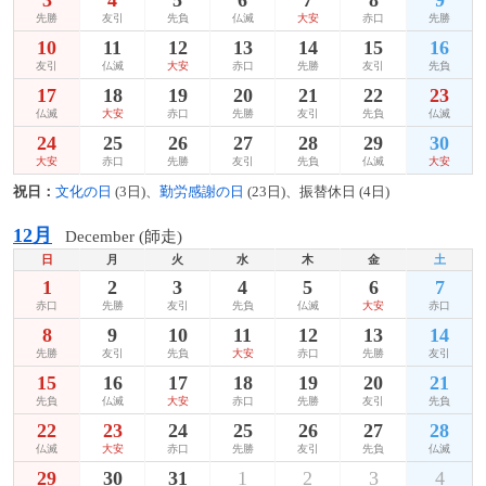
先勝
友引
先負
仏滅
大安
赤口
先勝
10
11
12
13
14
15
16
友引
仏滅
大安
赤口
先勝
友引
先負
17
18
19
20
21
22
23
仏滅
大安
赤口
先勝
友引
先負
仏滅
24
25
26
27
28
29
30
大安
赤口
先勝
友引
先負
仏滅
大安
祝日：
文化の日
(3日)、
勤労感謝の日
(23日)、振替休日 (4日)
12月
December (師走)
日
月
火
水
木
金
土
1
2
3
4
5
6
7
赤口
先勝
友引
先負
仏滅
大安
赤口
8
9
10
11
12
13
14
先勝
友引
先負
大安
赤口
先勝
友引
15
16
17
18
19
20
21
先負
仏滅
大安
赤口
先勝
友引
先負
22
23
24
25
26
27
28
仏滅
大安
赤口
先勝
友引
先負
仏滅
29
30
31
1
2
3
4