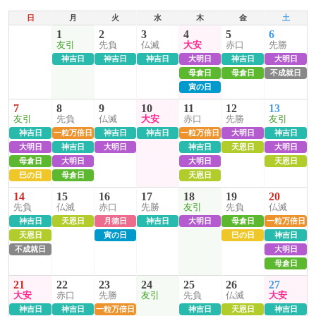
日
月
火
水
木
金
土
1
2
3
4
5
6
友引
先負
仏滅
大安
赤口
先勝
神吉日
神吉日
神吉日
大明日
神吉日
大明日
母倉日
母倉日
不成就日
寅の日
7
8
9
10
11
12
13
友引
先負
仏滅
大安
赤口
先勝
友引
神吉日
一粒万倍日
神吉日
神吉日
一粒万倍日
大明日
神吉日
大明日
神吉日
大明日
神吉日
天恩日
大明日
母倉日
大明日
大明日
天恩日
巳の日
母倉日
天恩日
14
15
16
17
18
19
20
先負
仏滅
赤口
先勝
友引
先負
仏滅
神吉日
天恩日
月徳日
神吉日
大明日
母倉日
一粒万倍日
天恩日
寅の日
巳の日
神吉日
不成就日
大明日
母倉日
21
22
23
24
25
26
27
大安
赤口
先勝
友引
先負
仏滅
大安
神吉日
神吉日
一粒万倍日
神吉日
天恩日
神吉日