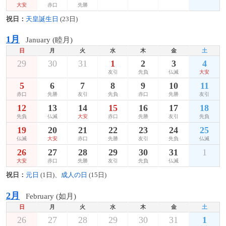
大安
赤口
先勝
祝日：
天皇誕生日
(23日)
1月
January (睦月)
日
月
火
水
木
金
土
29
30
31
1
2
3
4
友引
先負
仏滅
大安
5
6
7
8
9
10
11
赤口
先勝
友引
先負
赤口
先勝
友引
12
13
14
15
16
17
18
先負
仏滅
大安
赤口
先勝
友引
先負
19
20
21
22
23
24
25
仏滅
大安
赤口
先勝
友引
先負
仏滅
26
27
28
29
30
31
1
大安
赤口
先勝
友引
先負
仏滅
祝日：
元日
(1日)、
成人の日
(15日)
2月
February (如月)
日
月
火
水
木
金
土
26
27
28
29
30
31
1