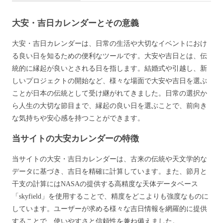
大安・吉日カレンダーとその意義
大安・吉日カレンダーは、日常の生活や大切なイベントにおけ
る良い日を知るための便利なツールです。大安や吉日とは、伝
統的に縁起が良いとされる日を指します。結婚式や引越し、新
しいプロジェクトの開始など、様々な場面で大安や吉日を選ぶ
ことが日本の伝統として受け継がれてきました。日常の選択か
ら人生の大切な節目まで、縁起の良い日を選ぶことで、前向き
な気持ちや安心感を持つことができます。
当サイトの大安カレンダーの特徴
当サイトの大安・吉日カレンダーは、古来の伝統や天文学的な
データに基づき、吉日を精確に計算しています。また、節月と
干支の計算にはNASAの提供する高精度な天体データベース
「skyfield」を使用することで、精度をどこよりも強度なものに
しています。ユーザーが求める様々な吉日情報を網羅的に提供
することで、使いやすさと信頼性を兼ね備えました。