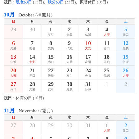
祝日：
敬老の日
(15日)、
秋分の日
(23日)、振替休日 (16日)
10月
October (神無月)
日
月
火
水
木
金
土
29
30
1
2
3
4
5
友引
先負
仏滅
大安
赤口
6
7
8
9
10
11
12
先勝
友引
先負
仏滅
大安
赤口
先負
13
14
15
16
17
18
19
仏滅
大安
赤口
先勝
友引
先負
仏滅
20
21
22
23
24
25
26
大安
赤口
先勝
友引
先負
仏滅
大安
27
28
29
30
31
1
2
赤口
先勝
友引
先負
仏滅
祝日：
体育の日 (10日)
11月
November (霜月)
日
月
火
水
木
金
土
27
28
29
30
31
1
2
大安
赤口
3
4
5
6
7
8
9