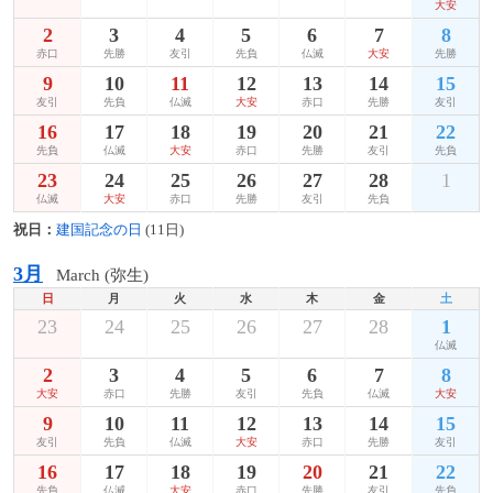
大安
2
3
4
5
6
7
8
赤口
先勝
友引
先負
仏滅
大安
先勝
9
10
11
12
13
14
15
友引
先負
仏滅
大安
赤口
先勝
友引
16
17
18
19
20
21
22
先負
仏滅
大安
赤口
先勝
友引
先負
23
24
25
26
27
28
1
仏滅
大安
赤口
先勝
友引
先負
祝日：
建国記念の日
(11日)
3月
March (弥生)
日
月
火
水
木
金
土
23
24
25
26
27
28
1
仏滅
2
3
4
5
6
7
8
大安
赤口
先勝
友引
先負
仏滅
大安
9
10
11
12
13
14
15
友引
先負
仏滅
大安
赤口
先勝
友引
16
17
18
19
20
21
22
先負
仏滅
大安
赤口
先勝
友引
先負