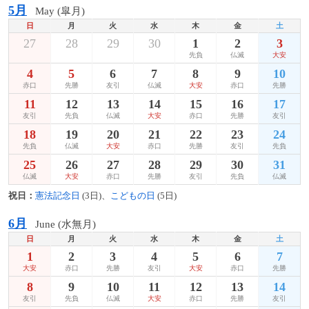
5月
May (皐月)
日
月
火
水
木
金
土
27
28
29
30
1
2
3
先負
仏滅
大安
4
5
6
7
8
9
10
赤口
先勝
友引
仏滅
大安
赤口
先勝
11
12
13
14
15
16
17
友引
先負
仏滅
大安
赤口
先勝
友引
18
19
20
21
22
23
24
先負
仏滅
大安
赤口
先勝
友引
先負
25
26
27
28
29
30
31
仏滅
大安
赤口
先勝
友引
先負
仏滅
祝日：
憲法記念日
(3日)、
こどもの日
(5日)
6月
June (水無月)
日
月
火
水
木
金
土
1
2
3
4
5
6
7
大安
赤口
先勝
友引
大安
赤口
先勝
8
9
10
11
12
13
14
友引
先負
仏滅
大安
赤口
先勝
友引