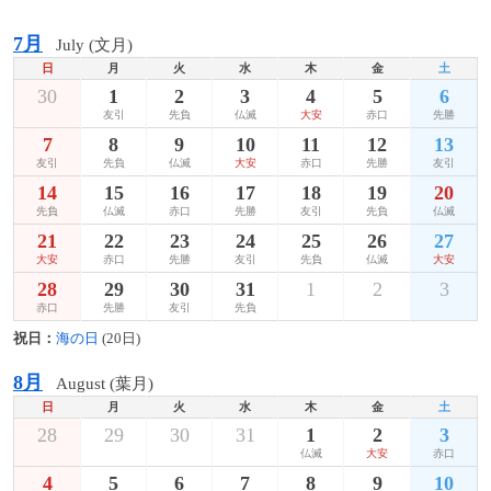
7月
July (文月)
日
月
火
水
木
金
土
30
1
2
3
4
5
6
友引
先負
仏滅
大安
赤口
先勝
7
8
9
10
11
12
13
友引
先負
仏滅
大安
赤口
先勝
友引
14
15
16
17
18
19
20
先負
仏滅
赤口
先勝
友引
先負
仏滅
21
22
23
24
25
26
27
大安
赤口
先勝
友引
先負
仏滅
大安
28
29
30
31
1
2
3
赤口
先勝
友引
先負
祝日：
海の日
(20日)
8月
August (葉月)
日
月
火
水
木
金
土
28
29
30
31
1
2
3
仏滅
大安
赤口
4
5
6
7
8
9
10