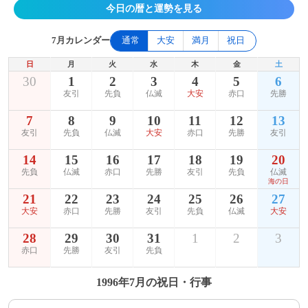
今日の暦と運勢を見る
7月カレンダー
通常
大安
満月
祝日
日
月
火
水
木
金
土
30
1
2
3
4
5
6
友引
先負
仏滅
大安
赤口
先勝
7
8
9
10
11
12
13
友引
先負
仏滅
大安
赤口
先勝
友引
14
15
16
17
18
19
20
先負
仏滅
赤口
先勝
友引
先負
仏滅
海の日
21
22
23
24
25
26
27
大安
赤口
先勝
友引
先負
仏滅
大安
28
29
30
31
1
2
3
赤口
先勝
友引
先負
1996年7月の祝日・行事