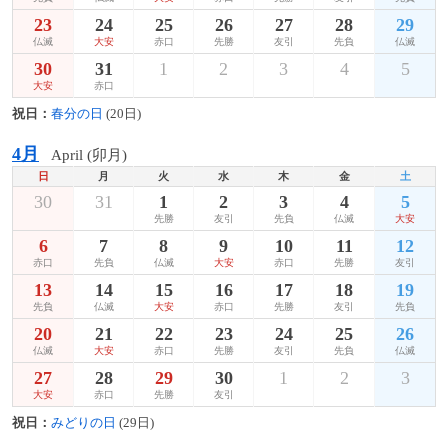
23
24
25
26
27
28
29
仏滅
大安
赤口
先勝
友引
先負
仏滅
30
31
1
2
3
4
5
大安
赤口
祝日：
春分の日
(20日)
4月
April (卯月)
日
月
火
水
木
金
土
30
31
1
2
3
4
5
先勝
友引
先負
仏滅
大安
6
7
8
9
10
11
12
赤口
先負
仏滅
大安
赤口
先勝
友引
13
14
15
16
17
18
19
先負
仏滅
大安
赤口
先勝
友引
先負
20
21
22
23
24
25
26
仏滅
大安
赤口
先勝
友引
先負
仏滅
27
28
29
30
1
2
3
大安
赤口
先勝
友引
祝日：
みどりの日
(29日)