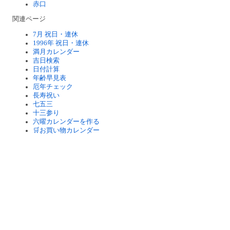
赤口
関連ページ
7月 祝日・連休
1996年 祝日・連休
満月カレンダー
吉日検索
日付計算
年齢早見表
厄年チェック
長寿祝い
七五三
十三参り
六曜カレンダーを作る
🛒お買い物カレンダー