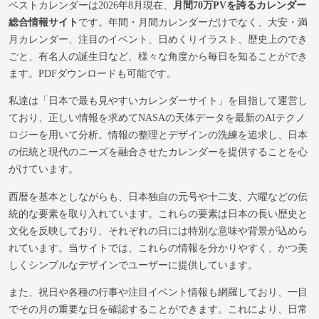
ベストカレンダーは2026年8月現在、
月間70万PVを誇るカレンダー
総合情報サイト
です。年間・月間カレンダーだけでなく、大安・満
月カレンダー、注目のイベント、日めくりイラスト、歴史上のでき
ごと、有名人の誕生日など、様々な角度から毎日を知ることができ
ます。PDFダウンロードも可能です。
私達は「日本で最も見やすいカレンダーサイト」を目指して運営し
ており、正しい情報を求めてNASAの天体データを最新のAIテクノ
ロジーを用いて分析。情報の整理とデザインの洗練を追求し、日本
の伝統と現代のニーズを融合させたカレンダーを提供することを心
がけています。
西暦を基本としながらも、日本独自の元号や十二支、六曜などの伝
統的な要素を取り入れています。これらの要素は日本の長い歴史と
文化を反映しており、それぞれの日には特別な意味や背景が込めら
れています。当サイトでは、これらの情報を分かりやすく、かつ美
しくシンプルなデザインでユーザーに提供しています。
また、祝日や各種の行事や注目イベント情報も網羅しており、一目
でその月の重要な日を確認することができます。これにより、日常