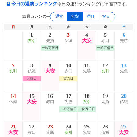
🔮
今日の運勢ランキング
今日の運勢ランキングは準備中です。
11月カレンダー
通常
大安
満月
祝日
日
月
火
水
木
金
土
1
2
3
4
5
6
大安
友引
先負
仏滅
赤口
先勝
一粒万倍日
一粒万倍日
7
8
9
10
11
12
13
大安
友引
仏滅
赤口
先勝
友引
先負
天赦日
寅の日
14
15
16
17
18
19
20
大安
仏滅
赤口
先勝
友引
先負
仏滅
一粒万倍日
一粒万倍日
21
22
23
24
25
26
27
大安
大安
赤口
先勝
友引
先負
仏滅