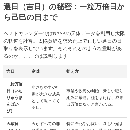
選日（吉日）の秘密：一粒万倍日か
ら己巳の日まで
ベストカレンダーではNASAの天体データを利用し太陽
の軌道を計算。太陽黄経を求めた上で正しい選日の日
取りを表示しています。それぞれどのような意味があ
るのか、ここでは説明します。
吉日
意味
捉え方
一粒万倍
小さな努力や行
日（いち
事業や投資の開始、新しい取り
動が大きな成果
りゅうま
組みに最適。種をまけば、成果
として返ってく
んばい
は万倍になると言われる。
る日。
び）
天赦日
天がすべての罪
特に浄化やお祓い、新しい始ま