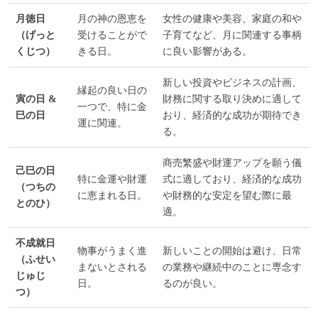
月徳日
月の神の恩恵を
女性の健康や美容、家庭の和や
（げっと
受けることがで
子育てなど、月に関連する事柄
くじつ）
きる日。
に良い影響がある。
新しい投資やビジネスの計画、
縁起の良い日の
寅の日 &
財務に関する取り決めに適して
一つで、特に金
巳の日
おり、経済的な成功が期待でき
運に関連。
る。
商売繁盛や財運アップを願う儀
己巳の日
特に金運や財運
式に適しており、経済的な成功
（つちの
に恵まれる日。
や財務的な安定を望む際に最
とのひ）
適。
不成就日
物事がうまく進
新しいことの開始は避け、日常
（ふせい
まないとされる
の業務や継続中のことに専念す
じゅじ
日。
るのが良い。
つ）