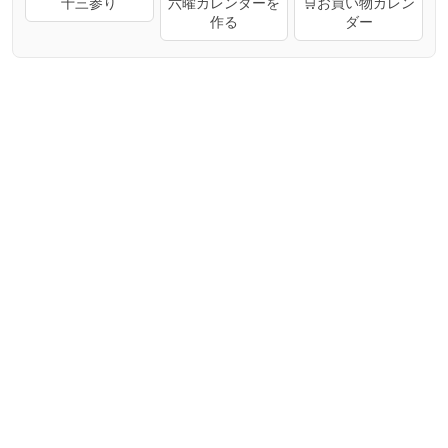
十三参り
六曜カレンダーを
🛒お買い物カレン
作る
ダー