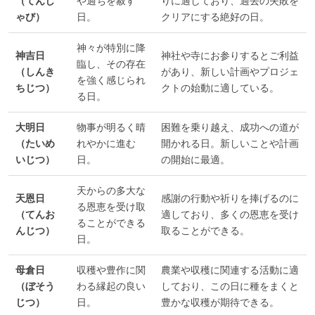
（てんし
や過ちを赦す
りに適しており、過去の失敗を
ゃび）
日。
クリアにする絶好の日。
神々が特別に降
神吉日
神社や寺にお参りするとご利益
臨し、その存在
（しんき
があり、新しい計画やプロジェ
を強く感じられ
ちじつ）
クトの始動に適している。
る日。
大明日
物事が明るく晴
困難を乗り越え、成功への道が
（たいめ
れやかに進む
開かれる日。新しいことや計画
いじつ）
日。
の開始に最適。
天からの多大な
天恩日
感謝の行動や祈りを捧げるのに
る恩恵を受け取
（てんお
適しており、多くの恩恵を受け
ることができる
んじつ）
取ることができる。
日。
母倉日
収穫や豊作に関
農業や収穫に関連する活動に適
（ぼそう
わる縁起の良い
しており、この日に種をまくと
じつ）
日。
豊かな収穫が期待できる。