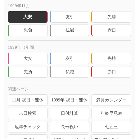
1999年11月
大安
友引
先勝
先負
仏滅
赤口
1999年（年間）
大安
友引
先勝
先負
仏滅
赤口
関連ページ
11月 祝日・連休
1999年 祝日・連休
満月カレンダー
吉日検索
日付計算
年齢早見表
厄年チェック
長寿祝い
七五三