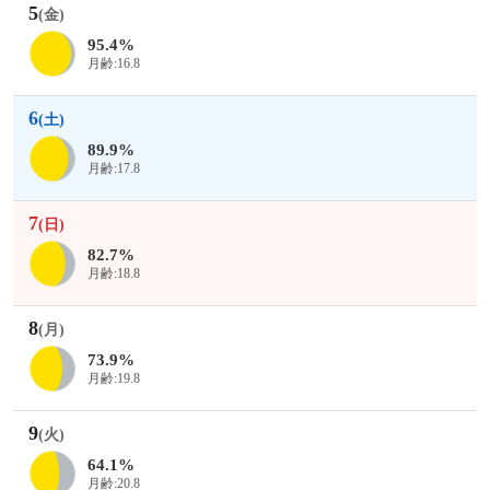
5
(金)
95.4%
月齢:16.8
6
(土)
89.9%
月齢:17.8
7
(日)
82.7%
月齢:18.8
8
(月)
73.9%
月齢:19.8
9
(火)
64.1%
月齢:20.8