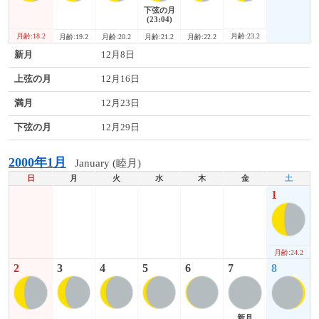
下弦の月
(23:04)
月齢:18.2
月齢:23.2
月齢:19.2
月齢:20.2
月齢:21.2
月齢:22.2
新月
12月8日
上弦の月
12月16日
満月
12月23日
下弦の月
12月29日
2000年1月
January (睦月)
日
月
火
水
木
金
土
1
月齢:24.2
2
3
4
5
6
7
8
新月