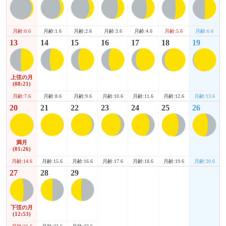
月齢:0.6
月齢:5.6
月齢:6.6
月齢:1.6
月齢:2.6
月齢:3.6
月齢:4.6
13
14
15
16
17
18
19
上弦の月
(08:21)
月齢:7.6
月齢:12.6
月齢:13.6
月齢:8.6
月齢:9.6
月齢:10.6
月齢:11.6
20
21
22
23
24
25
26
満月
(01:26)
月齢:14.6
月齢:19.6
月齢:20.6
月齢:15.6
月齢:16.6
月齢:17.6
月齢:18.6
27
28
29
下弦の月
(12:53)