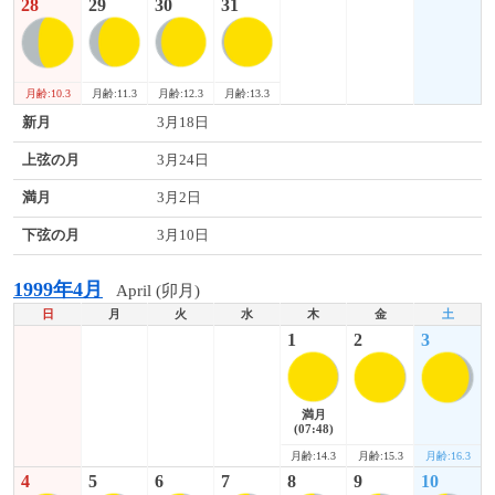
28
29
30
31
月齢:10.3
月齢:11.3
月齢:12.3
月齢:13.3
新月
3月18日
上弦の月
3月24日
満月
3月2日
下弦の月
3月10日
1999年4月
April (卯月)
日
月
火
水
木
金
土
1
2
3
満月
(07:48)
月齢:15.3
月齢:16.3
月齢:14.3
4
5
6
7
8
9
10