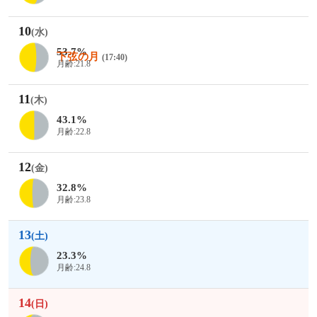
10
(水)
53.7%
下弦の月
(17:40)
月齢:21.8
11
(木)
43.1%
月齢:22.8
12
(金)
32.8%
月齢:23.8
13
(土)
23.3%
月齢:24.8
14
(日)