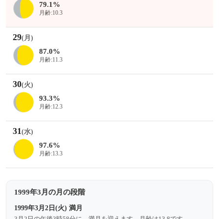
79.1%
月齢:10.3
29
(月)
87.0%
月齢:11.3
30
(火)
93.3%
月齢:12.3
31
(水)
97.6%
月齢:13.3
1999年3月の月の段階
1999年3月2日(火) 満月
3月2日の午後3時58分に、満月を迎えます。月齢は13.8です。