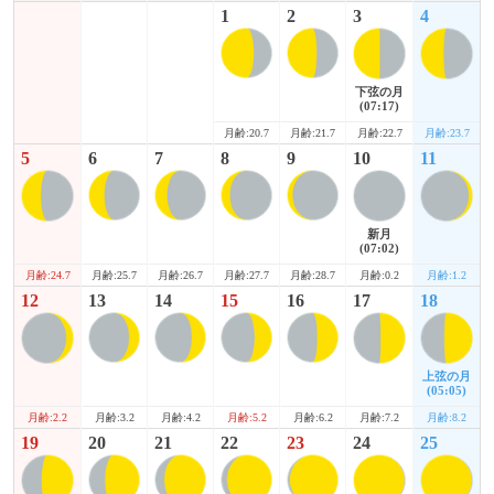
1
2
3
4
下弦の月
(07:17)
月齢:22.7
月齢:23.7
月齢:20.7
月齢:21.7
5
6
7
8
9
10
11
新月
(07:02)
月齢:24.7
月齢:0.2
月齢:1.2
月齢:25.7
月齢:26.7
月齢:27.7
月齢:28.7
12
13
14
15
16
17
18
上弦の月
(05:05)
月齢:2.2
月齢:7.2
月齢:8.2
月齢:3.2
月齢:4.2
月齢:5.2
月齢:6.2
19
20
21
22
23
24
25