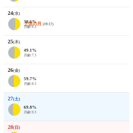
24
(水)
38.6%
上弦の月
(19:17)
月齢:6.3
25
(木)
49.1%
月齢:7.3
26
(金)
59.7%
月齢:8.3
27
(土)
69.8%
月齢:9.3
28
(日)