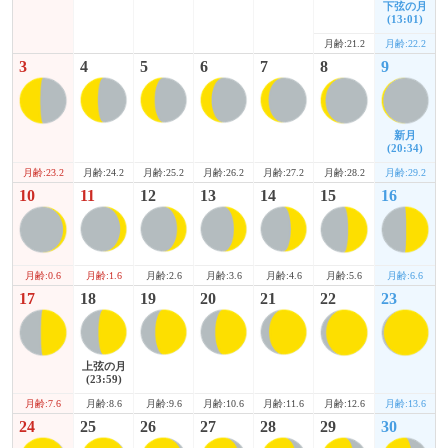
下弦の月
(13:01)
月齢:21.2
月齢:22.2
3
4
5
6
7
8
9
新月
(20:34)
月齢:23.2
月齢:28.2
月齢:29.2
月齢:24.2
月齢:25.2
月齢:26.2
月齢:27.2
10
11
12
13
14
15
16
月齢:0.6
月齢:5.6
月齢:6.6
月齢:1.6
月齢:2.6
月齢:3.6
月齢:4.6
17
18
19
20
21
22
23
上弦の月
(23:59)
月齢:7.6
月齢:12.6
月齢:13.6
月齢:8.6
月齢:9.6
月齢:10.6
月齢:11.6
24
25
26
27
28
29
30