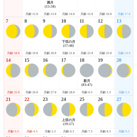
満月
(15:58)
月齢:16.8
月齢:17.8
月齢:12.8
月齢:13.8
月齢:14.8
月齢:15.8
7
8
9
10
11
12
13
下弦の月
(17:40)
月齢:18.8
月齢:23.8
月齢:24.8
月齢:19.8
月齢:20.8
月齢:21.8
月齢:22.8
14
15
16
17
18
19
20
新月
(03:47)
月齢:25.8
月齢:1.3
月齢:2.3
月齢:26.8
月齢:27.8
月齢:28.8
月齢:0.3
21
22
23
24
25
26
27
上弦の月
(19:17)
月齢:3.3
月齢:8.3
月齢:9.3
月齢:4.3
月齢:5.3
月齢:6.3
月齢:7.3