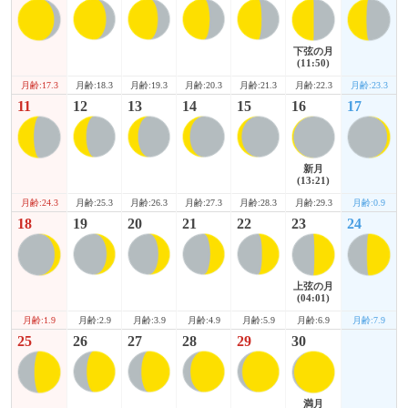
下弦の月
(11:50)
月齢:17.3
月齢:22.3
月齢:23.3
月齢:18.3
月齢:19.3
月齢:20.3
月齢:21.3
11
12
13
14
15
16
17
新月
(13:21)
月齢:24.3
月齢:29.3
月齢:0.9
月齢:25.3
月齢:26.3
月齢:27.3
月齢:28.3
18
19
20
21
22
23
24
上弦の月
(04:01)
月齢:1.9
月齢:6.9
月齢:7.9
月齢:2.9
月齢:3.9
月齢:4.9
月齢:5.9
25
26
27
28
29
30
満月