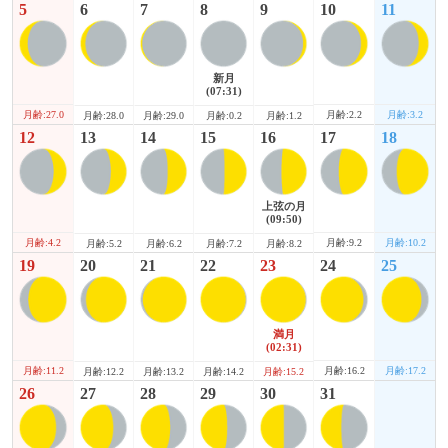
5
6
7
8
9
10
11
新月
(07:31)
月齢:27.0
月齢:2.2
月齢:3.2
月齢:28.0
月齢:29.0
月齢:0.2
月齢:1.2
12
13
14
15
16
17
18
上弦の月
(09:50)
月齢:4.2
月齢:9.2
月齢:10.2
月齢:5.2
月齢:6.2
月齢:7.2
月齢:8.2
19
20
21
22
23
24
25
満月
(02:31)
月齢:11.2
月齢:16.2
月齢:17.2
月齢:12.2
月齢:13.2
月齢:14.2
月齢:15.2
26
27
28
29
30
31