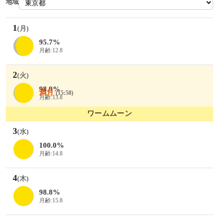
地域
1
(月)
95.7%
月齢:12.8
2
(火)
98.9%
満月
(15:58)
月齢:13.8
ワームムーン
3
(水)
100.0%
月齢:14.8
4
(木)
98.8%
月齢:15.8