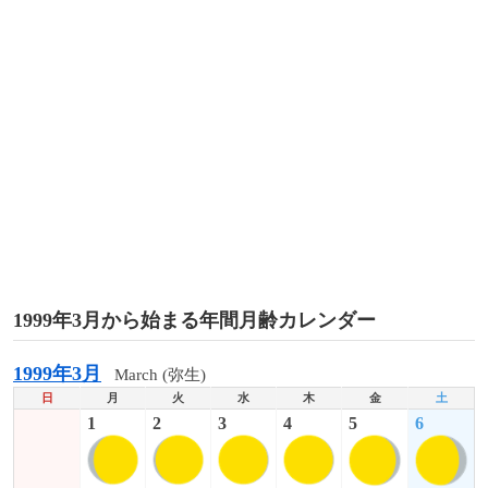
1999年3月から始まる年間月齢カレンダー
1999年3月
March (弥生)
日
月
火
水
木
金
土
1
2
3
4
5
6