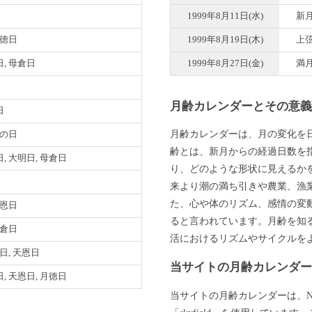
1999年8月11日(水)
新
月徳日
1999年8月19日(木)
上
, 母倉日
1999年8月27日(金)
満
月齢カレンダーとその意
日
月齢カレンダーは、月の変化を
寅の日
齢とは、新月からの経過日数を
, 大明日, 母倉日
り、どのような形状に見えるか
来より潮の満ち引きや農業、漁
た、心や体のリズム、感情の変
天恩日
ると言われています。月齢を知
母倉日
活におけるリズムやサイクルを
明日, 天恩日
当サイトの月齢カレンダ
, 天恩日, 月徳日
当サイトの月齢カレンダーは、N