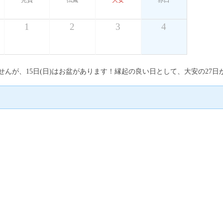
先負
仏滅
大安
赤口
1
2
3
4
ませんが、15日(日)はお盆があります！縁起の良い日として、大安の27日