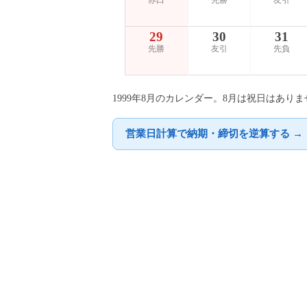
赤口
先勝
友引
29
30
31
先勝
友引
先負
1999年8月のカレンダー。8月は祝日はあり
営業日計算で納期・締切を逆算する →