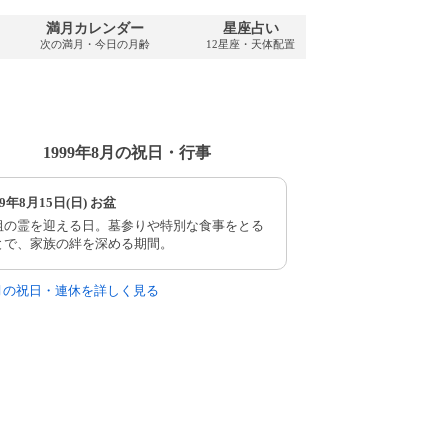
満月カレンダー
星座占い
PDFダウンロ
次の満月・今日の月齢
12星座・天体配置
1999年・無料
1999年8月の祝日・行事
99年8月15日(日) お盆
祖の霊を迎える日。墓参りや特別な食事をとる
とで、家族の絆を深める期間。
8月の祝日・連休を詳しく見る