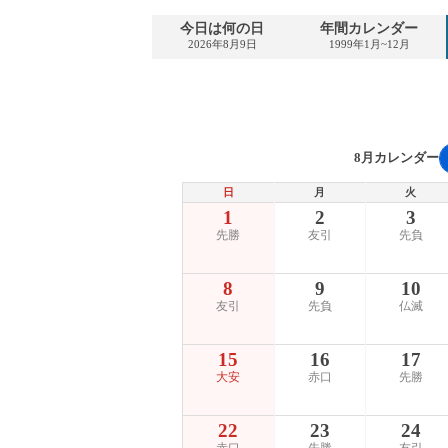
今日は何の日
年間カレンダー
2026年8月9日
1999年1月~12月
8月カレンダー
日
月
火
1
2
3
先勝
友引
先負
8
9
10
友引
先負
仏滅
15
16
17
大安
赤口
先勝
22
23
24