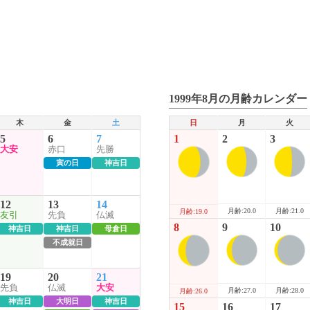
1999年8月の月齢カレンダー
木
金
土
日
月
火
5
6
7
1
2
3
大安
赤口
先勝
寅の日
神吉日
12
13
14
月齢:20.0
月齢:21.0
月齢:19.0
友引
先負
仏滅
8
9
10
神吉日
神吉日
母倉日
不成就日
19
20
21
先負
仏滅
大安
月齢:27.0
月齢:28.0
月齢:26.0
神吉日
大明日
神吉日
15
16
17