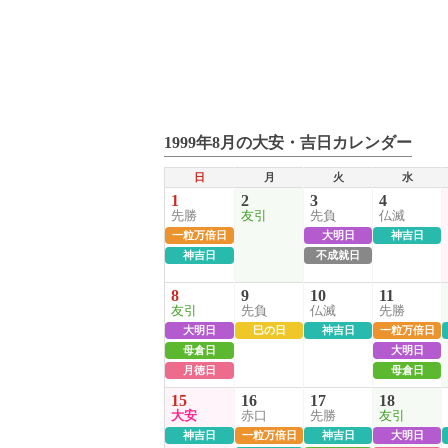
1999年8月の大安・吉日カレンダー
日
月
火
水
1
2
3
4
先勝
友引
先負
仏滅
一粒万倍日
大明日
神吉日
神吉日
不成就日
8
9
10
11
友引
先負
仏滅
先勝
大明日
巳の日
神吉日
一粒万倍日
母倉日
大明日
月徳日
母倉日
15
16
17
18
大安
赤口
先勝
友引
神吉日
一粒万倍日
神吉日
大明日