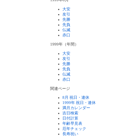
1999年8月
大安
友引
先勝
先負
仏滅
赤口
1999年（年間）
大安
友引
先勝
先負
仏滅
赤口
関連ページ
8月 祝日・連休
1999年 祝日・連休
満月カレンダー
吉日検索
日付計算
年齢早見表
厄年チェック
長寿祝い