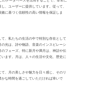
ます。このデータベースを活用することで、非常に
算し、ユーザーに提供しています。従って、
根拠に基づく信頼性の高い情報を保証しま
して、私たちの生活の中で特別な存在として
月の光は、詩や物語、音楽のインスピレーシ
月のフェーズ、特に新月や満月は、神話や伝
ています。月は、人々の生活や文化、歴史に
じて、月の美しさや魅力を日々感じ、そのリ
豊かな時間を過ごしていただければ幸いで