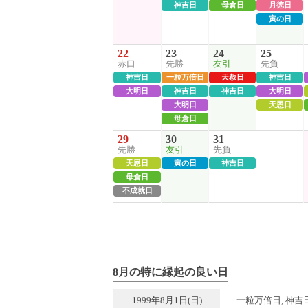
神吉日
母倉日
月徳日
寅の日
22
23
24
25
赤口
先勝
友引
先負
神吉日
一粒万倍日
天赦日
神吉日
大明日
神吉日
神吉日
大明日
大明日
天恩日
母倉日
29
30
31
先勝
友引
先負
天恩日
寅の日
神吉日
母倉日
不成就日
8月の特に縁起の良い日
1999年8月1日(日)
一粒万倍日, 神吉