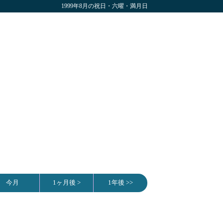
1999年8月の祝日・六曜・満月日
今月
1ヶ月後 >
1年後 >>