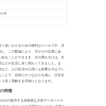
月
弦の月
月
義
日々追いかけるための便利なツールです。月
指し、この数値により、月がどの位置にあ
を知ることができます。月の満ち欠けは、古
業などの生活に深く関わってきました。ま
動など、人の生活や心理にも影響を与えてい
ることで、自然とのつながりを感じ、日常生
より深く理解する手助けとなります。
ーの特徴
ASAの提供する高精度な天体データベース