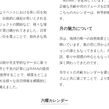
「skyfield」を使用してい
正確な月齢や月のフェーズを計
なイベントにおける良い日を知
こちらのカレンダーは、科学的
、伝統的に縁起が良いとされる
す。
ジェクトの開始など、様々な場
月の魅力について
て受け継がれてきました。日常
い日を選ぶことで、前向きな気
月は、地球の唯一の自然衛星と
輝いています。夜の空に浮かぶ
ョンの源ともなってきました。
説、祭りや習慣の中心ともなっ
伝統や天文学的なデータに基づ
深く関わってきたのです。
と干支の計算にはNASAの提供
当サイトの月齢カレンダーを通
」を使用することで、精度をどこよ
ズムと共に過ごすことで、より
める様々な吉日情報を網羅的に
す。
備えました。
六曜カレンダー