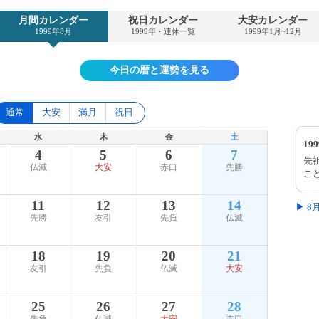
月間カレンダー
祝日カレンダー
大安カレンダー
1999年8月
1999年・連休一覧
1999年1月~12月
今日の暦と運勢を見る
通常
大安
満月
祝日
水
木
金
土
19
4
5
6
7
先
仏滅
大安
赤口
先勝
こ
11
12
13
14
▶ 
先勝
友引
先負
仏滅
18
19
20
21
友引
先負
仏滅
大安
25
26
27
28