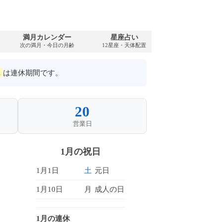
満月カレンダー
星座占い
PDFダウンロ
次の満月・今日の月齢
12星座・天体配置
2000年・無料
は連休期間です。
20
営業日
1月の祝日
1月1日
土
元日
1月10日
月
成人の日
1月の連休