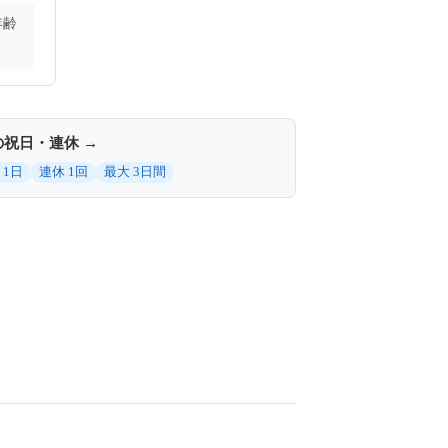
年齢
の祝日・連休 →
 1日
連休 1回
最大 3日間