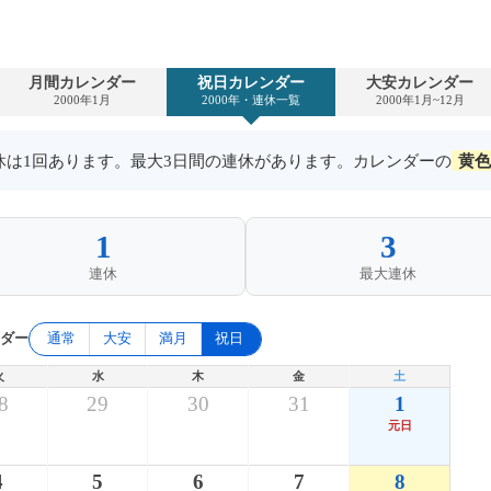
月間カレンダー
祝日カレンダー
大安カレンダー
2000年1月
2000年・連休一覧
2000年1月~12月
連休は1回あります。最大3日間の連休があります。カレンダーの
黄色
1
3
連休
最大連休
ンダー
通常
大安
満月
祝日
火
水
木
金
土
8
29
30
31
1
元日
4
5
6
7
8