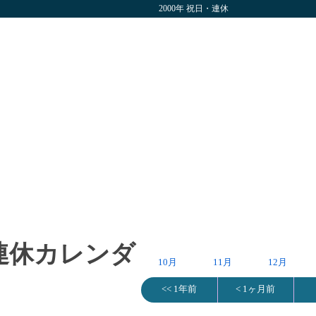
2000年 祝日・連休
・連休カレンダ
10月
11月
12月
<< 1年前
< 1ヶ月前