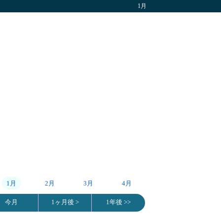
1月
1月
2月
3月
4月
今月
1ヶ月後 >
1年後 >>