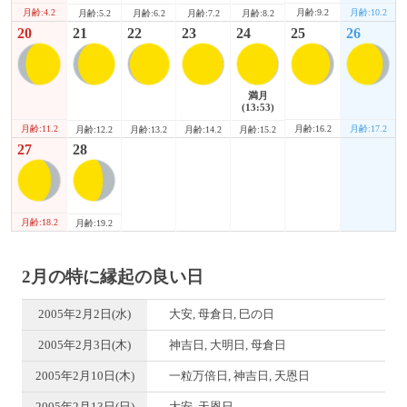
月齢:4.2
月齢:9.2
月齢:10.2
月齢:5.2
月齢:6.2
月齢:7.2
月齢:8.2
20
21
22
23
24
25
26
満月
(13:53)
月齢:11.2
月齢:16.2
月齢:17.2
月齢:12.2
月齢:13.2
月齢:14.2
月齢:15.2
27
28
月齢:18.2
月齢:19.2
2月の特に縁起の良い日
2005年2月2日(水)
大安, 母倉日, 巳の日
2005年2月3日(木)
神吉日, 大明日, 母倉日
2005年2月10日(木)
一粒万倍日, 神吉日, 天恩日