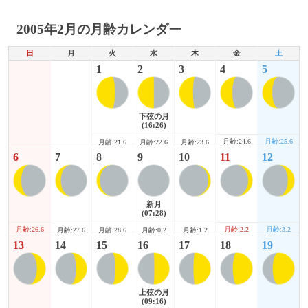
2005年2月の月齢カレンダー
日
月
火
水
木
金
土
1
2
3
4
5
下弦の月
(16:26)
月齢:24.6
月齢:25.6
月齢:21.6
月齢:22.6
月齢:23.6
6
7
8
9
10
11
12
新月
(07:28)
月齢:26.6
月齢:2.2
月齢:3.2
月齢:27.6
月齢:28.6
月齢:0.2
月齢:1.2
13
14
15
16
17
18
19
上弦の月
(09:16)