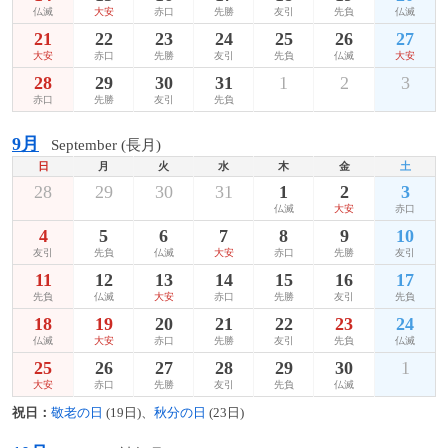
仏滅
大安
赤口
先勝
友引
先負
仏滅
21
22
23
24
25
26
27
大安
赤口
先勝
友引
先負
仏滅
大安
28
29
30
31
1
2
3
赤口
先勝
友引
先負
9月
September (長月)
日
月
火
水
木
金
土
28
29
30
31
1
2
3
仏滅
大安
赤口
4
5
6
7
8
9
10
友引
先負
仏滅
大安
赤口
先勝
友引
11
12
13
14
15
16
17
先負
仏滅
大安
赤口
先勝
友引
先負
18
19
20
21
22
23
24
仏滅
大安
赤口
先勝
友引
先負
仏滅
25
26
27
28
29
30
1
大安
赤口
先勝
友引
先負
仏滅
祝日：
敬老の日
(19日)、
秋分の日
(23日)