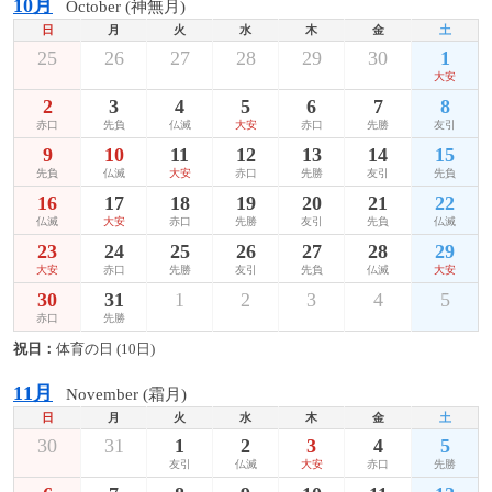
10月
October (神無月)
日
月
火
水
木
金
土
25
26
27
28
29
30
1
大安
2
3
4
5
6
7
8
赤口
先負
仏滅
大安
赤口
先勝
友引
9
10
11
12
13
14
15
先負
仏滅
大安
赤口
先勝
友引
先負
16
17
18
19
20
21
22
仏滅
大安
赤口
先勝
友引
先負
仏滅
23
24
25
26
27
28
29
大安
赤口
先勝
友引
先負
仏滅
大安
30
31
1
2
3
4
5
赤口
先勝
祝日：
体育の日 (10日)
11月
November (霜月)
日
月
火
水
木
金
土
30
31
1
2
3
4
5
友引
仏滅
大安
赤口
先勝