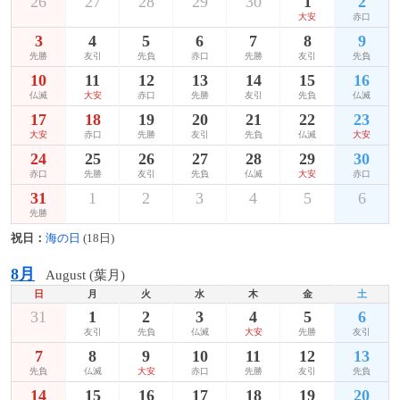
26
27
28
29
30
1
2
大安
赤口
3
4
5
6
7
8
9
先勝
友引
先負
赤口
先勝
友引
先負
10
11
12
13
14
15
16
仏滅
大安
赤口
先勝
友引
先負
仏滅
17
18
19
20
21
22
23
大安
赤口
先勝
友引
先負
仏滅
大安
24
25
26
27
28
29
30
赤口
先勝
友引
先負
仏滅
大安
赤口
31
1
2
3
4
5
6
先勝
祝日：
海の日
(18日)
8月
August (葉月)
日
月
火
水
木
金
土
31
1
2
3
4
5
6
友引
先負
仏滅
大安
先勝
友引
7
8
9
10
11
12
13
先負
仏滅
大安
赤口
先勝
友引
先負
14
15
16
17
18
19
20