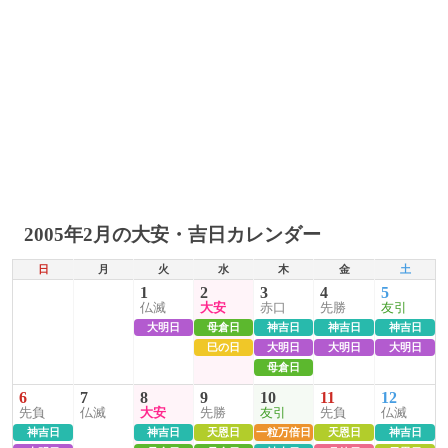
2005年2月の大安・吉日カレンダー
日
月
火
水
木
金
土
1
2
3
4
5
仏滅
大安
赤口
先勝
友引
大明日
母倉日
神吉日
神吉日
神吉日
巳の日
大明日
大明日
大明日
母倉日
6
7
8
9
10
11
12
先負
仏滅
大安
先勝
友引
先負
仏滅
神吉日
神吉日
天恩日
一粒万倍日
天恩日
神吉日