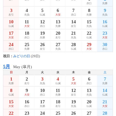
赤口
先勝
3
4
5
6
7
8
9
友引
先負
仏滅
大安
赤口
先勝
先負
10
11
12
13
14
15
16
仏滅
大安
赤口
先勝
友引
先負
仏滅
17
18
19
20
21
22
23
大安
赤口
先勝
友引
先負
仏滅
大安
24
25
26
27
28
29
30
赤口
先勝
友引
先負
仏滅
大安
赤口
祝日：
みどりの日
(29日)
5月
May (皐月)
日
月
火
水
木
金
土
1
2
3
4
5
6
7
先勝
友引
先負
仏滅
大安
赤口
先勝
8
9
10
11
12
13
14
仏滅
大安
赤口
先勝
友引
先負
仏滅
15
16
17
18
19
20
21
大安
赤口
先勝
友引
先負
仏滅
大安
22
23
24
25
26
27
28