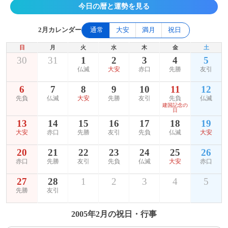
今日の暦と運勢を見る
2月カレンダー
通常
大安
満月
祝日
日
月
火
水
木
金
土
30
31
1
2
3
4
5
仏滅
大安
赤口
先勝
友引
6
7
8
9
10
11
12
先負
仏滅
大安
先勝
友引
先負
仏滅
建国記念の
日
13
14
15
16
17
18
19
大安
赤口
先勝
友引
先負
仏滅
大安
20
21
22
23
24
25
26
赤口
先勝
友引
先負
仏滅
大安
赤口
27
28
1
2
3
4
5
先勝
友引
2005年2月の祝日・行事