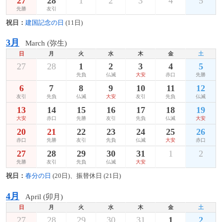
27
28
1
2
3
4
5
先勝
友引
祝日：
建国記念の日
(11日)
3月
March (弥生)
日
月
火
水
木
金
土
27
28
1
2
3
4
5
先負
仏滅
大安
赤口
先勝
6
7
8
9
10
11
12
友引
先負
仏滅
大安
友引
先負
仏滅
13
14
15
16
17
18
19
大安
赤口
先勝
友引
先負
仏滅
大安
20
21
22
23
24
25
26
赤口
先勝
友引
先負
仏滅
大安
赤口
27
28
29
30
31
1
2
先勝
友引
先負
仏滅
大安
祝日：
春分の日
(20日)、振替休日 (21日)
4月
April (卯月)
日
月
火
水
木
金
土
27
28
29
30
31
1
2