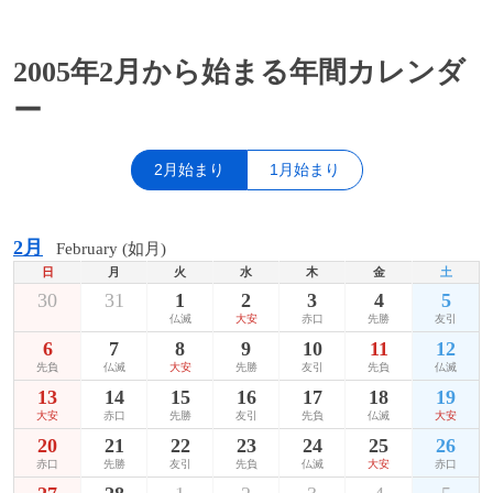
2005年2月から始まる年間カレンダ
ー
2月始まり
1月始まり
2月
February (如月)
日
月
火
水
木
金
土
30
31
1
2
3
4
5
仏滅
大安
赤口
先勝
友引
6
7
8
9
10
11
12
先負
仏滅
大安
先勝
友引
先負
仏滅
13
14
15
16
17
18
19
大安
赤口
先勝
友引
先負
仏滅
大安
20
21
22
23
24
25
26
赤口
先勝
友引
先負
仏滅
大安
赤口