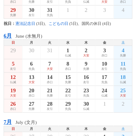
赤口
先勝
友引
先負
仏滅
大安
赤口
29
30
31
1
2
3
4
先勝
友引
先負
祝日：
憲法記念日
(3日)、
こどもの日
(5日)、国民の休日 (4日)
6月
June (水無月)
日
月
火
水
木
金
土
29
30
31
1
2
3
4
仏滅
大安
赤口
先勝
5
6
7
8
9
10
11
友引
先負
大安
赤口
先勝
友引
先負
12
13
14
15
16
17
18
仏滅
大安
赤口
先勝
友引
先負
仏滅
19
20
21
22
23
24
25
大安
赤口
先勝
友引
先負
仏滅
大安
26
27
28
29
30
1
2
赤口
先勝
友引
先負
仏滅
7月
July (文月)
日
月
火
水
木
金
土