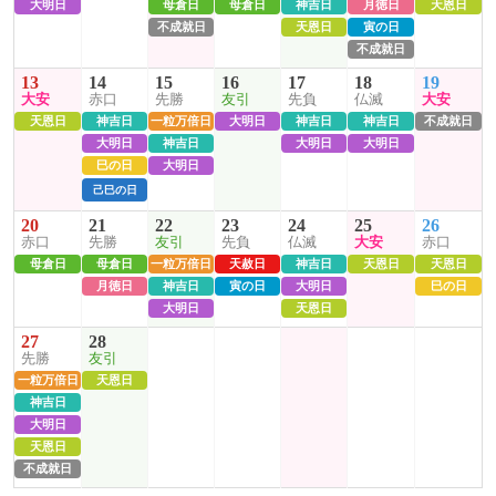
大明日
母倉日
母倉日
神吉日
月徳日
天恩日
不成就日
天恩日
寅の日
不成就日
13
14
15
16
17
18
19
大安
赤口
先勝
友引
先負
仏滅
大安
天恩日
神吉日
一粒万倍日
大明日
神吉日
神吉日
不成就日
大明日
神吉日
大明日
大明日
巳の日
大明日
己巳の日
20
21
22
23
24
25
26
赤口
先勝
友引
先負
仏滅
大安
赤口
母倉日
母倉日
一粒万倍日
天赦日
神吉日
天恩日
天恩日
月徳日
神吉日
寅の日
大明日
巳の日
大明日
天恩日
27
28
先勝
友引
一粒万倍日
天恩日
神吉日
大明日
天恩日
不成就日