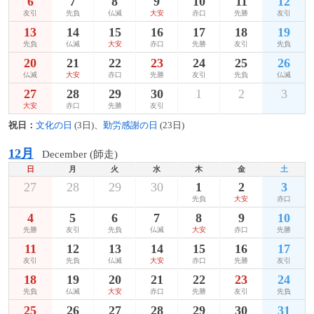
6
7
8
9
10
11
12
友引
先負
仏滅
大安
赤口
先勝
友引
13
14
15
16
17
18
19
先負
仏滅
大安
赤口
先勝
友引
先負
20
21
22
23
24
25
26
仏滅
大安
赤口
先勝
友引
先負
仏滅
27
28
29
30
1
2
3
大安
赤口
先勝
友引
祝日：
文化の日
(3日)、
勤労感謝の日
(23日)
12月
December (師走)
日
月
火
水
木
金
土
27
28
29
30
1
2
3
先負
大安
赤口
4
5
6
7
8
9
10
先勝
友引
先負
仏滅
大安
赤口
先勝
11
12
13
14
15
16
17
友引
先負
仏滅
大安
赤口
先勝
友引
18
19
20
21
22
23
24
先負
仏滅
大安
赤口
先勝
友引
先負
25
26
27
28
29
30
31