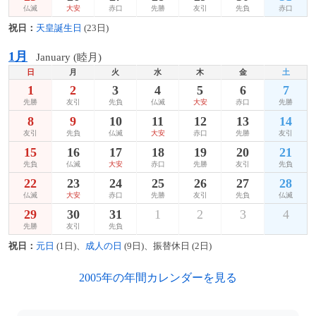
仏滅
大安
赤口
先勝
友引
先負
赤口
祝日：
天皇誕生日
(23日)
1月
January (睦月)
日
月
火
水
木
金
土
1
2
3
4
5
6
7
先勝
友引
先負
仏滅
大安
赤口
先勝
8
9
10
11
12
13
14
友引
先負
仏滅
大安
赤口
先勝
友引
15
16
17
18
19
20
21
先負
仏滅
大安
赤口
先勝
友引
先負
22
23
24
25
26
27
28
仏滅
大安
赤口
先勝
友引
先負
仏滅
29
30
31
1
2
3
4
先勝
友引
先負
祝日：
元日
(1日)、
成人の日
(9日)、振替休日 (2日)
2005年の年間カレンダーを見る