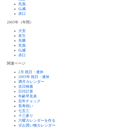
先負
仏滅
赤口
2005年（年間）
大安
友引
先勝
先負
仏滅
赤口
関連ページ
2月 祝日・連休
2005年 祝日・連休
満月カレンダー
吉日検索
日付計算
年齢早見表
厄年チェック
長寿祝い
七五三
十三参り
六曜カレンダーを作る
🛒お買い物カレンダー