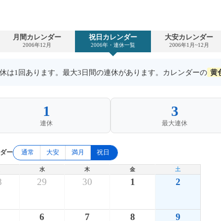
月間カレンダー
祝日カレンダー
大安カレンダー
2006年12月
2006年・連休一覧
2006年1月~12月
の連休は1回あります。最大3日間の連休があります。カレンダーの
黄
1
3
連休
最大連休
ンダー
通常
大安
満月
祝日
水
木
金
土
8
29
30
1
2
6
7
8
9