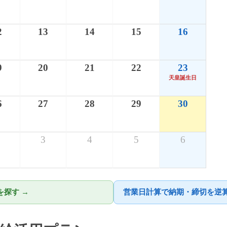
2
13
14
15
16
9
20
21
22
23
天皇誕生日
6
27
28
29
30
3
4
5
6
探す →
営業日計算で納期・締切を逆算