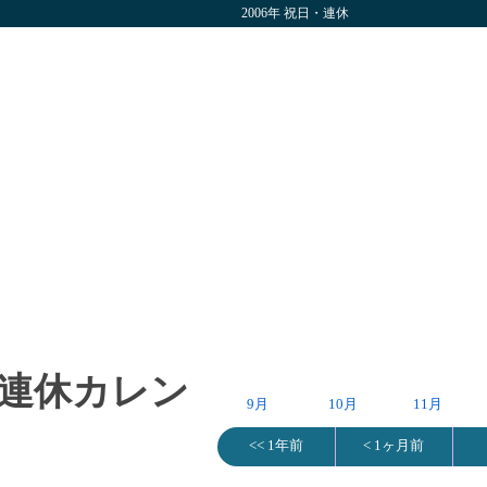
2006年 祝日・連休
日・連休カレン
9月
10月
11月
<< 1年前
< 1ヶ月前