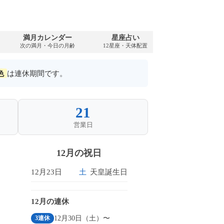
満月カレンダー
星座占い
PDFダウンロ
次の満月・今日の月齢
12星座・天体配置
2006年・無料
色
は連休期間です。
21
営業日
12月の祝日
12月23日
土
天皇誕生日
12月の連休
12月30日（土）〜
3連休