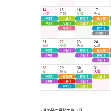
14
15
16
17
大安
赤口
友引
先負
神吉日
天恩日
神吉日
一粒万倍日
母倉日
母倉日
天恩日
天恩日
月徳日
寅の日
不成就日
21
22
23
24
先勝
友引
先負
仏滅
神吉日
大明日
神吉日
一粒万倍日
大明日
大明日
神吉日
大明日
28
29
30
31
友引
先負
仏滅
大安
神吉日
一粒万倍日
神吉日
天恩日
大明日
天赦日
大明日
寅の日
天恩日
3月の特に縁起の良い日