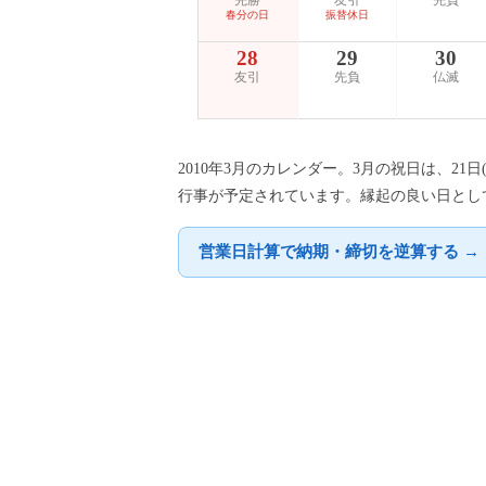
先勝
友引
先負
春分の日
振替休日
28
29
30
友引
先負
仏滅
2010年3月のカレンダー。3月の祝日は、21
行事が予定されています。縁起の良い日として
営業日計算で納期・締切を逆算する →