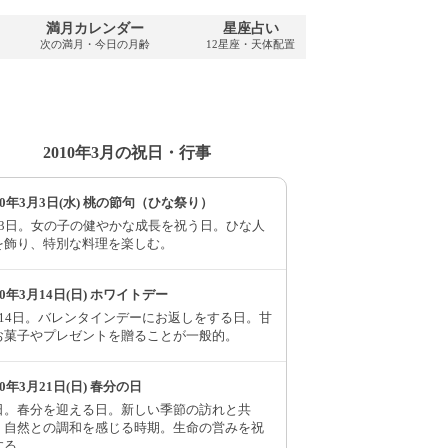
満月カレンダー
星座占い
PDFダウンロ
次の満月・今日の月齢
12星座・天体配置
2010年・無料
2010年3月の祝日・行事
10年3月3日(水) 桃の節句（ひな祭り）
月3日。女の子の健やかな成長を祝う日。ひな人
を飾り、特別な料理を楽しむ。
10年3月14日(日) ホワイトデー
月14日。バレンタインデーにお返しをする日。甘
お菓子やプレゼントを贈ることが一般的。
10年3月21日(日) 春分の日
日。春分を迎える日。新しい季節の訪れと共
、自然との調和を感じる時期。生命の営みを祝
する。