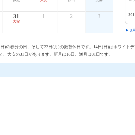
仏滅
大安
赤口
先勝
20
31
1
2
3
大安
▶ 
日(日)の春分の日、そして22日(月)の振替休日です。14日(日)はホワイ
、大安の31日があります。新月は16日、満月は01日です。