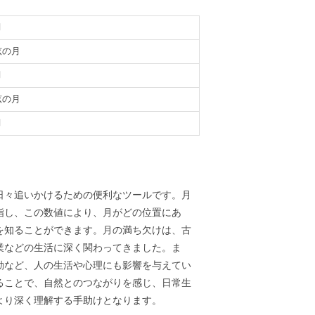
月
弦の月
月
弦の月
月
義
日々追いかけるための便利なツールです。月
指し、この数値により、月がどの位置にあ
を知ることができます。月の満ち欠けは、古
業などの生活に深く関わってきました。ま
動など、人の生活や心理にも影響を与えてい
ることで、自然とのつながりを感じ、日常生
より深く理解する手助けとなります。