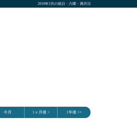
2010年3月の祝日・六曜・満月日
今月
1ヶ月後 >
1年後 >>