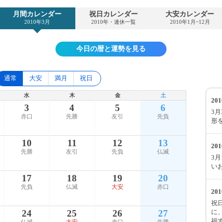
月間カレンダー
祝日カレンダー
大安カレンダー
2010年3月
2010年・連休一覧
2010年1月~12月
今日の暦と運勢を見る
通常
大安
満月
祝日
水
木
金
土
20
3
4
5
6
3
赤口
先勝
友引
先負
形
10
11
12
13
20
先勝
友引
先負
仏滅
3
い
17
18
19
20
先負
仏滅
大安
赤口
20
祝
に
24
25
26
27
福