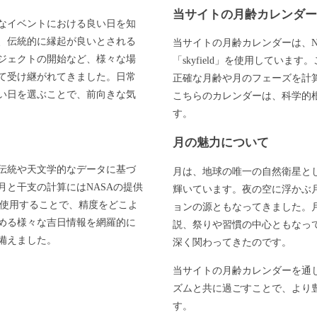
当サイトの月齢カレンダ
なイベントにおける良い日を知
、伝統的に縁起が良いとされる
当サイトの月齢カレンダーは、N
ジェクトの開始など、様々な場
「skyfield」を使用してい
て受け継がれてきました。日常
正確な月齢や月のフェーズを計
い日を選ぶことで、前向きな気
こちらのカレンダーは、科学的
す。
月の魅力について
伝統や天文学的なデータに基づ
月は、地球の唯一の自然衛星と
と干支の計算にはNASAの提供
輝いています。夜の空に浮かぶ
」を使用することで、精度をどこよ
ョンの源ともなってきました。
める様々な吉日情報を網羅的に
説、祭りや習慣の中心ともなっ
備えました。
深く関わってきたのです。
当サイトの月齢カレンダーを通
ズムと共に過ごすことで、より
す。