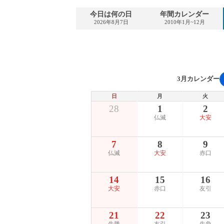
今日は何の日
年間カレンダー
2026年8月7日
2010年1月~12月
3月カレンダー
日
月
火
28
1
2
仏滅
大安
7
8
9
仏滅
大安
赤口
14
15
16
大安
赤口
友引
21
22
23