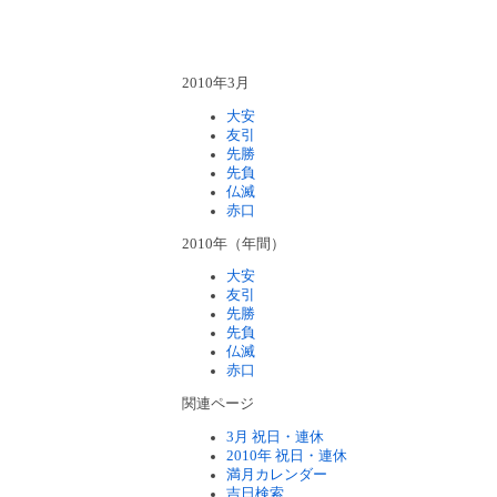
2010年3月
大安
友引
先勝
先負
仏滅
赤口
2010年（年間）
大安
友引
先勝
先負
仏滅
赤口
関連ページ
3月 祝日・連休
2010年 祝日・連休
満月カレンダー
吉日検索