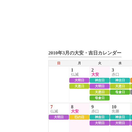
2010年3月の大安・吉日カレンダー
日
月
火
水
1
2
3
仏滅
大安
赤口
大明日
神吉日
神吉日
天恩日
大明日
天恩日
天恩日
母倉日
母倉日
7
8
9
10
仏滅
大安
赤口
先勝
大明日
巳の日
神吉日
神吉日
大明日
大明日