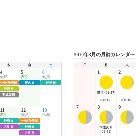
2010年3月の月齢カレンダー
木
金
土
日
月
火
4
5
6
1
2
先勝
友引
先負
一粒万倍日
寅の日
神吉日
天恩日
満月
(01:37)
不成就日
月齢:15.0
月齢:16.0
7
8
9
11
12
13
友引
先負
仏滅
神吉日
一粒万倍日
大明日
神吉日
下弦の月
(00:41)
大明日