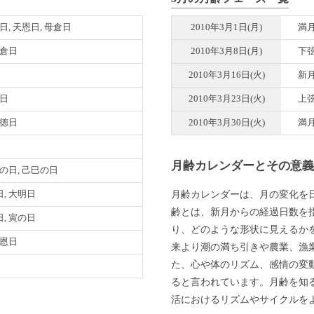
日, 天恩日, 母倉日
2010年3月1日(月)
満
母倉日
2010年3月8日(月)
下
2010年3月16日(火)
新
倉日
2010年3月23日(火)
上
月徳日
2010年3月30日(火)
満
月齢カレンダーとその意
巳の日, 己巳の日
月齢カレンダーは、月の変化を
, 大明日
齢とは、新月からの経過日数を
, 寅の日
り、どのような形状に見えるか
天恩日
来より潮の満ち引きや農業、漁
た、心や体のリズム、感情の変
ると言われています。月齢を知
活におけるリズムやサイクルを