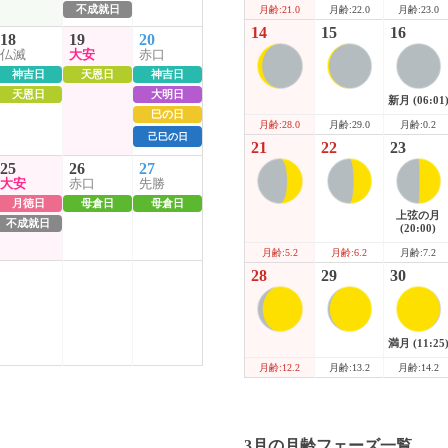
不成就日
月齢:22.0
月齢:23.0
月齢:21.0
14
15
16
18
19
20
仏滅
大安
赤口
神吉日
天恩日
神吉日
天恩日
大明日
新月
(06:01
巳の日
月齢:29.0
月齢:0.2
月齢:28.0
己巳の日
21
22
23
25
26
27
大安
赤口
先勝
月徳日
母倉日
母倉日
上弦の月
不成就日
(20:00)
月齢:6.2
月齢:7.2
月齢:5.2
28
29
30
満月
(11:25
月齢:13.2
月齢:14.2
月齢:12.2
3月の月齢フェーズ一覧