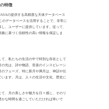
ーの特徴
ASAの提供する高精度な天体データベース
ます。このデータベースを活用することで、非常に
算し、ユーザーに提供しています。従って、
根拠に基づく信頼性の高い情報を保証しま
して、私たちの生活の中で特別な存在として
月の光は、詩や物語、音楽のインスピレーシ
月のフェーズ、特に新月や満月は、神話や伝
ています。月は、人々の生活や文化、歴史に
じて、月の美しさや魅力を日々感じ、そのリ
豊かな時間を過ごしていただければ幸いで