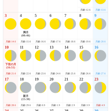
月齢:12.6
月齢:13.6
3
4
5
6
7
8
9
満月
(00:46)
月齢:14.6
月齢:19.6
月齢:20.6
月齢:15.6
月齢:16.6
月齢:17.6
月齢:18.6
10
11
12
13
14
15
16
下弦の月
(16:51)
月齢:21.6
月齢:26.6
月齢:27.6
月齢:22.6
月齢:23.6
月齢:24.6
月齢:25.6
17
18
19
20
21
22
23
新月
(15:30)
月齢:28.6
月齢:3.9
月齢:4.9
月齢:29.6
月齢:0.9
月齢:1.9
月齢:2.9
24
25
26
27
28
29
30