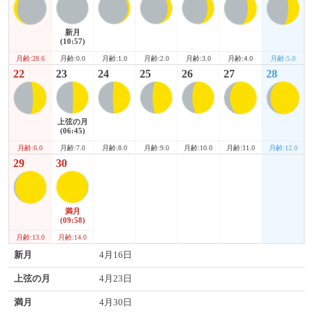
新月
(10:57)
月齢:28.6
月齢:4.0
月齢:5.0
月齢:0.0
月齢:1.0
月齢:2.0
月齢:3.0
22
23
24
25
26
27
28
上弦の月
(06:45)
月齢:6.0
月齢:11.0
月齢:12.0
月齢:7.0
月齢:8.0
月齢:9.0
月齢:10.0
29
30
満月
(09:58)
月齢:13.0
月齢:14.0
新月
4月16日
上弦の月
4月23日
満月
4月30日