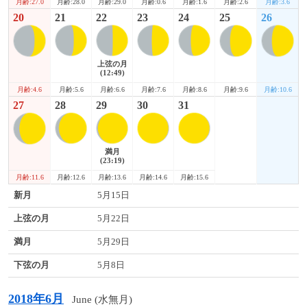
月齢:27.0
月齢:2.6
月齢:3.6
月齢:28.0
月齢:29.0
月齢:0.6
月齢:1.6
20
21
22
23
24
25
26
上弦の月
(12:49)
月齢:4.6
月齢:9.6
月齢:10.6
月齢:5.6
月齢:6.6
月齢:7.6
月齢:8.6
27
28
29
30
31
満月
(23:19)
月齢:11.6
月齢:12.6
月齢:13.6
月齢:14.6
月齢:15.6
新月
5月15日
上弦の月
5月22日
満月
5月29日
下弦の月
5月8日
2018年6月
June (水無月)