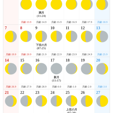
満月
(11:24)
月齢:17.9
月齢:18.9
月齢:13.9
月齢:14.9
月齢:15.9
月齢:16.9
7
8
9
10
11
12
13
下弦の月
(07:25)
月齢:19.9
月齢:24.9
月齢:25.9
月齢:20.9
月齢:21.9
月齢:22.9
月齢:23.9
14
15
16
17
18
19
20
新月
(11:17)
月齢:26.9
月齢:2.0
月齢:3.0
月齢:27.9
月齢:28.9
月齢:0.0
月齢:1.0
21
22
23
24
25
26
27
上弦の月
(07:20)