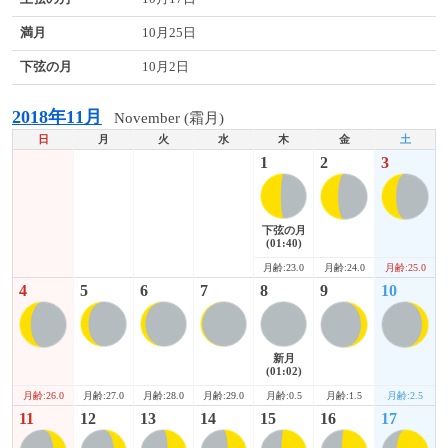
満月
10月25日
下弦の月
10月2日
2018年11月
November (霜月)
日
月
火
水
木
金
土
1
2
3
下弦の月
(01:40)
月齢:24.0
月齢:25.0
月齢:23.0
4
5
6
7
8
9
10
新月
(01:02)
月齢:26.0
月齢:1.5
月齢:2.5
月齢:27.0
月齢:28.0
月齢:29.0
月齢:0.5
11
12
13
14
15
16
17