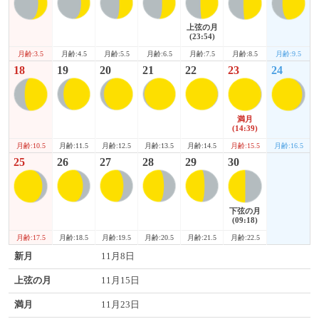
上弦の月
(23:54)
月齢:3.5
月齢:8.5
月齢:9.5
月齢:4.5
月齢:5.5
月齢:6.5
月齢:7.5
18
19
20
21
22
23
24
満月
(14:39)
月齢:10.5
月齢:15.5
月齢:16.5
月齢:11.5
月齢:12.5
月齢:13.5
月齢:14.5
25
26
27
28
29
30
下弦の月
(09:18)
月齢:17.5
月齢:22.5
月齢:18.5
月齢:19.5
月齢:20.5
月齢:21.5
新月
11月8日
上弦の月
11月15日
満月
11月23日