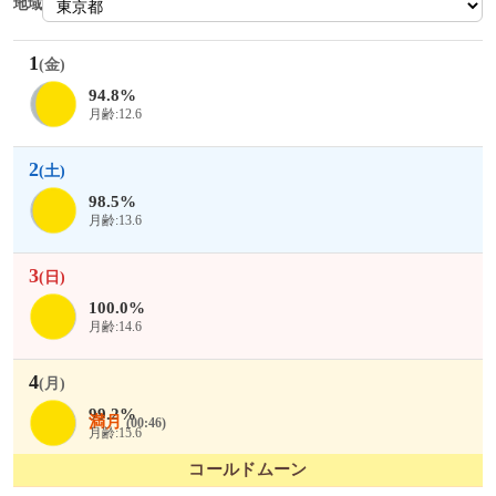
地域
1
(金)
94.8%
月齢:12.6
2
(土)
98.5%
月齢:13.6
3
(日)
100.0%
月齢:14.6
4
(月)
99.2%
満月
(00:46)
月齢:15.6
コールドムーン