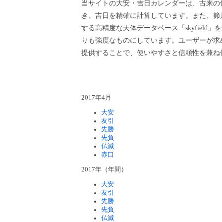
当サイトの大安・吉日カレンダーは、古来の
き、吉日を精確に計算しています。また、節月
する高精度な天体データベース「skyfield
りも強度なものにしています。ユーザーが求
提供することで、使いやすさと信頼性を兼ね
2017年4月
大安
友引
先勝
先負
仏滅
赤口
2017年（年間）
大安
友引
先勝
先負
仏滅