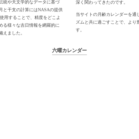
伝統や天文学的なデータに基づ
深く関わってきたのです。
と干支の計算にはNASAの提供
当サイトの月齢カレンダーを通
」を使用することで、精度をどこよ
ズムと共に過ごすことで、より
める様々な吉日情報を網羅的に
す。
備えました。
六曜カレンダー