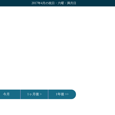
2017年4月の祝日・六曜・満月日
今月
1ヶ月後 >
1年後 >>