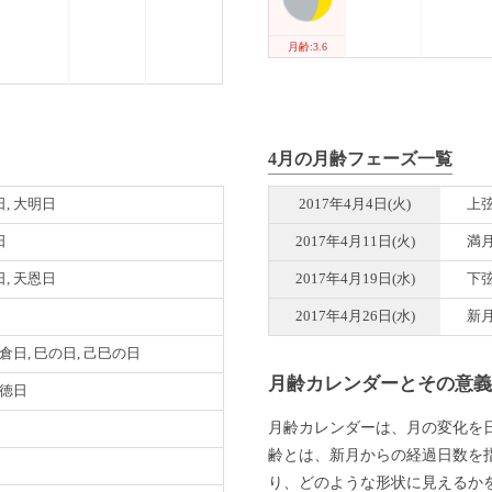
月齢:3.6
4月の月齢フェーズ一覧
, 大明日
2017年4月4日(火)
上
日
2017年4月11日(火)
満
, 天恩日
2017年4月19日(水)
下
2017年4月26日(水)
新
母倉日, 巳の日, 己巳の日
月齢カレンダーとその意
月徳日
月齢カレンダーは、月の変化を
齢とは、新月からの経過日数を
り、どのような形状に見えるか