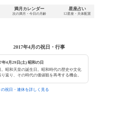
満月カレンダー
星座占い
PDFダウンロ
次の満月・今日の月齢
12星座・天体配置
2017年・無料
2017年4月の祝日・行事
17年4月29日(土) 昭和の日
日。昭和天皇の誕生日。昭和時代の歴史や文化
振り返り、その時代の価値観を再考する機会。
4月の祝日・連休を詳しく見る