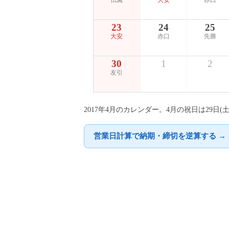
仏滅
大安
赤口
23
24
25
大安
赤口
先勝
30
1
2
友引
2017年4月のカレンダー。4月の祝日は29
営業日計算で納期・締切を逆算する →