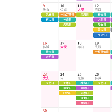
9
10
11
12
先負
仏滅
大安
赤口
天恩日
一粒万倍日
天恩日
神吉日
寅の日
神吉日
大明日
天恩日
母倉日
巳の日
己巳の日
16
17
18
19
仏滅
大安
赤口
先勝
神吉日
一粒万倍日
大明日
23
24
25
26
大安
赤口
先勝
仏滅
天恩日
天恩日
神吉日
天恩日
母倉日
大明日
巳の日
天恩日
母倉日
月徳日
30