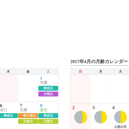
2017年4月の月齢カレンダー
木
金
土
日
月
火
1
先勝
神吉日
大明日
6
7
8
2
3
4
赤口
先勝
友引
神吉日
一粒万倍日
神吉日
天恩日
天恩日
上弦の月