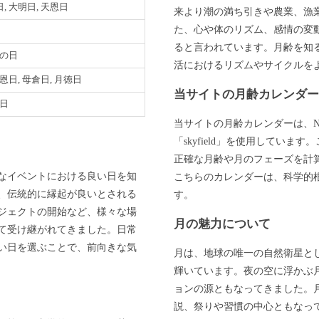
, 大明日, 天恩日
来より潮の満ち引きや農業、漁
た、心や体のリズム、感情の変
ると言われています。月齢を知
巳の日
活におけるリズムやサイクルを
天恩日, 母倉日, 月徳日
当サイトの月齢カレンダ
明日
当サイトの月齢カレンダーは、N
「skyfield」を使用してい
正確な月齢や月のフェーズを計
なイベントにおける良い日を知
こちらのカレンダーは、科学的
、伝統的に縁起が良いとされる
す。
ジェクトの開始など、様々な場
月の魅力について
て受け継がれてきました。日常
い日を選ぶことで、前向きな気
月は、地球の唯一の自然衛星と
輝いています。夜の空に浮かぶ
ョンの源ともなってきました。
説、祭りや習慣の中心ともなっ