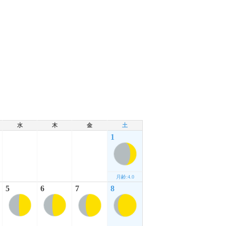
水
木
金
土
1
月齢:4.0
5
6
7
8