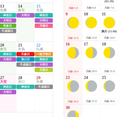
(03:39)
13
14
15
月齢:6.0
月齢:7.0
月齢:5.0
先勝
友引
先負
9
10
11
神吉日
大明日
神吉日
大明日
大明日
母倉日
月徳日
不成就日
満月
(15:08
月齢:13.0
月齢:14.0
月齢:12.0
16
17
18
20
21
22
友引
先負
仏滅
神吉日
天赦日
一粒万倍日
大明日
寅の日
神吉日
不成就日
大明日
天恩日
月齢:20.0
月齢:21.0
月齢:19.0
23
24
25
27
28
29
大安
赤口
先勝
神吉日
神吉日
不成就日
大明日
月齢:27.0
月齢:28.0
月齢:26.0
30