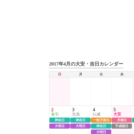
2017年4月の大安・吉日カレンダー
日
月
火
水
2
3
4
5
友引
先負
仏滅
大安
神吉日
神吉日
一粒万倍日
月徳日
大明日
大明日
神吉日
不成就日
大明日