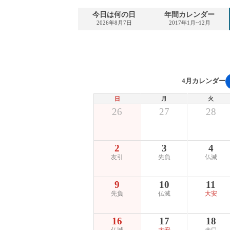
今日は何の日
年間カレンダー
2026年8月7日
2017年1月~12月
4月カレンダー
日
月
火
26
27
28
2
3
4
友引
先負
仏滅
9
10
11
先負
仏滅
大安
16
17
18