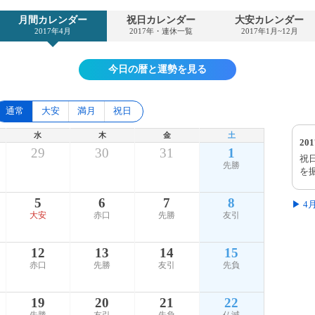
月間カレンダー
祝日カレンダー
大安カレンダー
2017年4月
2017年・連休一覧
2017年1月~12月
今日の暦と運勢を見る
通常
大安
満月
祝日
水
木
金
土
20
29
30
31
1
祝
先勝
を
5
6
7
8
▶ 
大安
赤口
先勝
友引
12
13
14
15
赤口
先勝
友引
先負
19
20
21
22