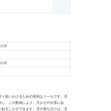
弦の月
月
弦の月
月
義
日々追いかけるための便利なツールです。月
指し、この数値により、月がどの位置にあ
を知ることができます。月の満ち欠けは、古