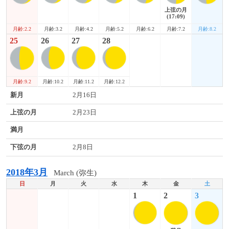
上弦の月
(17:09)
月齢:2.2
月齢:7.2
月齢:8.2
月齢:3.2
月齢:4.2
月齢:5.2
月齢:6.2
25
26
27
28
月齢:9.2
月齢:10.2
月齢:11.2
月齢:12.2
新月
2月16日
上弦の月
2月23日
満月
下弦の月
2月8日
2018年3月
March (弥生)
日
月
火
水
木
金
土
1
2
3