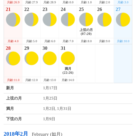
月齢:26.9
月齢:2.0
月齢:3.0
月齢:27.9
月齢:28.9
月齢:0.0
月齢:1.0
21
22
23
24
25
26
27
上弦の月
(07:20)
月齢:4.0
月齢:9.0
月齢:10.0
月齢:5.0
月齢:6.0
月齢:7.0
月齢:8.0
28
29
30
31
満月
(22:26)
月齢:11.0
月齢:12.0
月齢:13.0
月齢:14.0
新月
1月17日
上弦の月
1月25日
満月
1月2日, 1月31日
下弦の月
1月9日
2018年2月
February (如月)