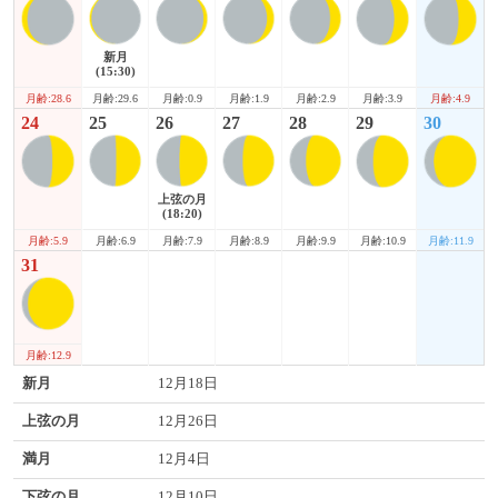
新月
(15:30)
月齢:28.6
月齢:3.9
月齢:4.9
月齢:29.6
月齢:0.9
月齢:1.9
月齢:2.9
24
25
26
27
28
29
30
上弦の月
(18:20)
月齢:5.9
月齢:10.9
月齢:11.9
月齢:6.9
月齢:7.9
月齢:8.9
月齢:9.9
31
月齢:12.9
新月
12月18日
上弦の月
12月26日
満月
12月4日
下弦の月
12月10日