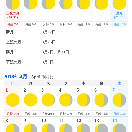
上弦の月
満月
(00:35)
(21:36)
月齢:7.6
月齢:12.6
月齢:13.6
月齢:8.6
月齢:9.6
月齢:10.6
月齢:11.6
新月
3月17日
上弦の月
3月25日
満月
3月2日, 3月31日
下弦の月
3月9日
2018年4月
April (卯月)
日
月
火
水
木
金
土
1
2
3
4
5
6
7
月齢:14.6
月齢:19.6
月齢:20.6
月齢:15.6
月齢:16.6
月齢:17.6
月齢:18.6
8
9
10
11
12
13
14