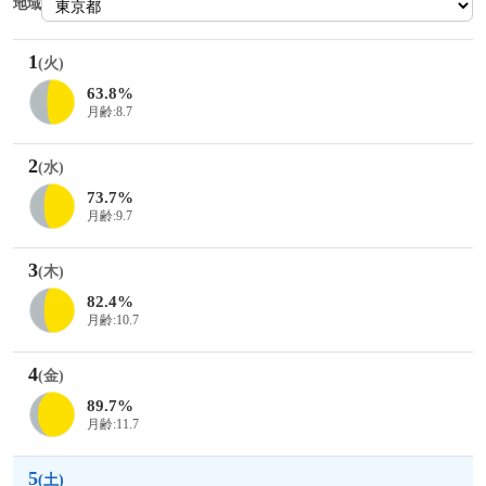
地域
1
(火)
63.8%
月齢:8.7
2
(水)
73.7%
月齢:9.7
3
(木)
82.4%
月齢:10.7
4
(金)
89.7%
月齢:11.7
5
(土)