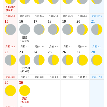
下弦の月
(16:17)
月齢:21.6
月齢:26.6
月齢:27.6
月齢:22.6
月齢:23.6
月齢:24.6
月齢:25.6
15
16
17
18
19
20
21
新月
(10:57)
月齢:28.6
月齢:4.0
月齢:5.0
月齢:0.0
月齢:1.0
月齢:2.0
月齢:3.0
22
23
24
25
26
27
28
上弦の月
(06:45)
月齢:6.0
月齢:11.0
月齢:12.0
月齢:7.0
月齢:8.0
月齢:9.0
月齢:10.0
29
30
満月
(09:58)