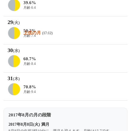
39.6%
月齢:6.4
29
(火)
50.2%
上弦の月
(17:12)
月齢:7.4
30
(水)
60.7%
月齢:8.4
31
(木)
70.8%
月齢:9.4
2017年8月の月の段階
2017年8月8日(火) 満月
8月8日の午前3時10分に、満月を迎えます。月齢は15.7です。