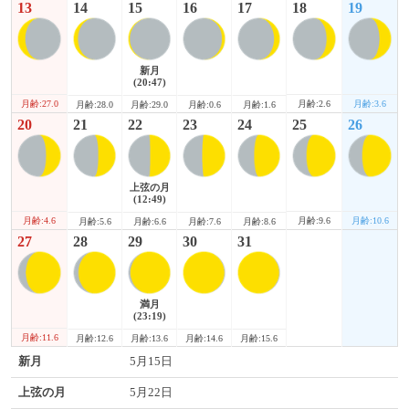
13
14
15
16
17
18
19
新月
(20:47)
月齢:27.0
月齢:2.6
月齢:3.6
月齢:28.0
月齢:29.0
月齢:0.6
月齢:1.6
20
21
22
23
24
25
26
上弦の月
(12:49)
月齢:4.6
月齢:9.6
月齢:10.6
月齢:5.6
月齢:6.6
月齢:7.6
月齢:8.6
27
28
29
30
31
満月
(23:19)
月齢:11.6
月齢:12.6
月齢:13.6
月齢:14.6
月齢:15.6
新月
5月15日
上弦の月
5月22日