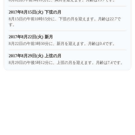
2017年8月15日(火) 下弦の月
8月15日の午前10時15分に、下弦の月を迎えます。月齢は22.7で
す。
2017年8月22日(火) 新月
8月22日の午前3時30分に、新月を迎えます。月齢は0.4です。
2017年8月29日(火) 上弦の月
8月29日の午後5時12分に、上弦の月を迎えます。月齢は7.4です。