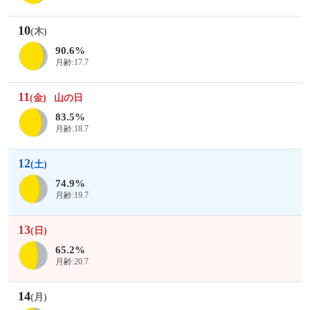
10
(木)
90.6%
月齢:17.7
11
(金)
山の日
83.5%
月齢:18.7
12
(土)
74.9%
月齢:19.7
13
(日)
65.2%
月齢:20.7
14
(月)