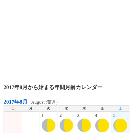
2017年8月から始まる年間月齢カレンダー
2017年8月
August (葉月)
日
月
火
水
木
金
土
1
2
3
4
5