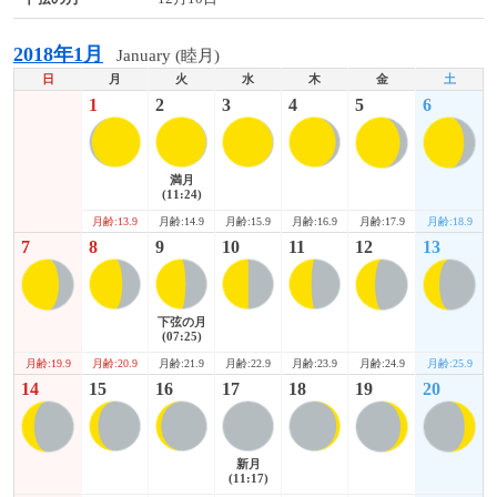
2018年1月
January (睦月)
日
月
火
水
木
金
土
1
2
3
4
5
6
満月
(11:24)
月齢:17.9
月齢:18.9
月齢:13.9
月齢:14.9
月齢:15.9
月齢:16.9
7
8
9
10
11
12
13
下弦の月
(07:25)
月齢:19.9
月齢:24.9
月齢:25.9
月齢:20.9
月齢:21.9
月齢:22.9
月齢:23.9
14
15
16
17
18
19
20
新月
(11:17)