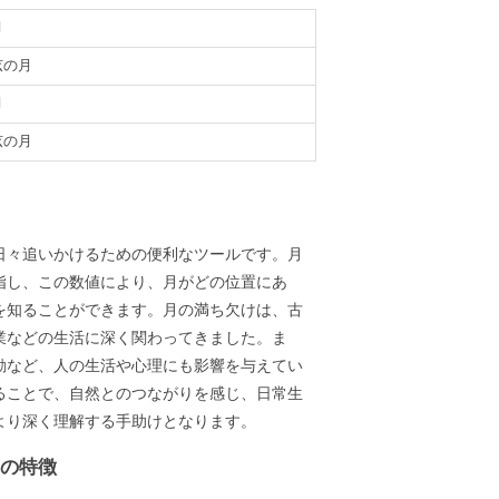
月
弦の月
月
弦の月
義
日々追いかけるための便利なツールです。月
指し、この数値により、月がどの位置にあ
を知ることができます。月の満ち欠けは、古
業などの生活に深く関わってきました。ま
動など、人の生活や心理にも影響を与えてい
ることで、自然とのつながりを感じ、日常生
より深く理解する手助けとなります。
ーの特徴