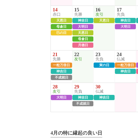
14
15
16
17
赤口
先勝
友引
先負
天恩日
神吉日
天恩日
神吉日
母倉日
大明日
大明日
巳の日
天恩日
母倉日
月徳日
21
22
23
24
先勝
友引
先負
仏滅
一粒万倍日
寅の日
一粒万倍日
神吉日
神吉日
不成就日
28
29
30
友引
先負
仏滅
大明日
神吉日
神吉日
不成就日
4月の特に縁起の良い日