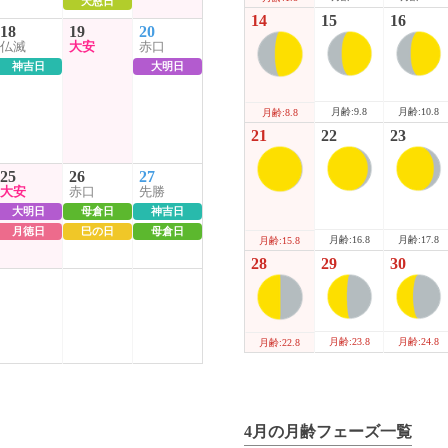
天恩日
14
15
16
18
19
20
仏滅
大安
赤口
神吉日
大明日
月齢:9.8
月齢:10.8
月齢:8.8
21
22
23
25
26
27
大安
赤口
先勝
大明日
母倉日
神吉日
月徳日
巳の日
母倉日
月齢:16.8
月齢:17.8
月齢:15.8
28
29
30
月齢:23.8
月齢:24.8
月齢:22.8
4月の月齢フェーズ一覧