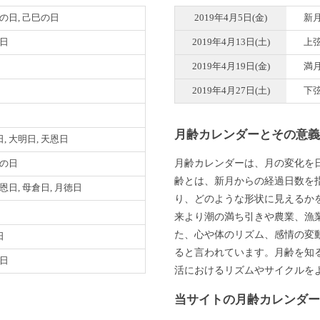
巳の日, 己巳の日
2019年4月5日(金)
新
明日
2019年4月13日(土)
上
2019年4月19日(金)
満
2019年4月27日(土)
下
月齢カレンダーとその意
, 大明日, 天恩日
月齢カレンダーは、月の変化を
巳の日
齢とは、新月からの経過日数を
天恩日, 母倉日, 月徳日
り、どのような形状に見えるか
来より潮の満ち引きや農業、漁
た、心や体のリズム、感情の変
日
ると言われています。月齢を知
徳日
活におけるリズムやサイクルを
当サイトの月齢カレンダ