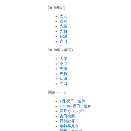
2019年4月
大安
友引
先勝
先負
仏滅
赤口
2019年（年間）
大安
友引
先勝
先負
仏滅
赤口
関連ページ
4月 祝日・連休
2019年 祝日・連休
満月カレンダー
吉日検索
日付計算
年齢早見表
厄年チェック