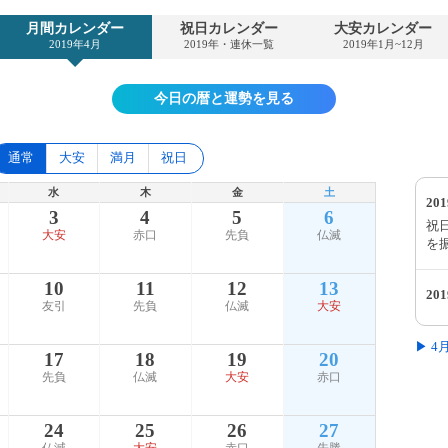
月間カレンダー
祝日カレンダー
大安カレンダー
2019年4月
2019年・連休一覧
2019年1月~12月
今日の暦と運勢を見る
通常
大安
満月
祝日
水
木
金
土
20
3
4
5
6
祝
大安
赤口
先負
仏滅
を
10
11
12
13
20
友引
先負
仏滅
大安
▶ 
17
18
19
20
先負
仏滅
大安
赤口
24
25
26
27