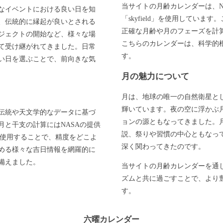
当サイトの月齢カレンダーは、N
なイベントにおける良い日を知
「skyfield」を使用してい
、伝統的に縁起が良いとされる
正確な月齢や月のフェーズを計
ジェクトの開始など、様々な場
こちらのカレンダーは、科学的
て受け継がれてきました。日常
す。
い日を選ぶことで、前向きな気
月の魅力について
月は、地球の唯一の自然衛星と
輝いています。夜の空に浮かぶ
伝統や天文学的なデータに基づ
ョンの源ともなってきました。
と干支の計算にはNASAの提供
説、祭りや習慣の中心ともなっ
」を使用することで、精度をどこよ
深く関わってきたのです。
める様々な吉日情報を網羅的に
備えました。
当サイトの月齢カレンダーを通
ズムと共に過ごすことで、より
す。
六曜カレンダー