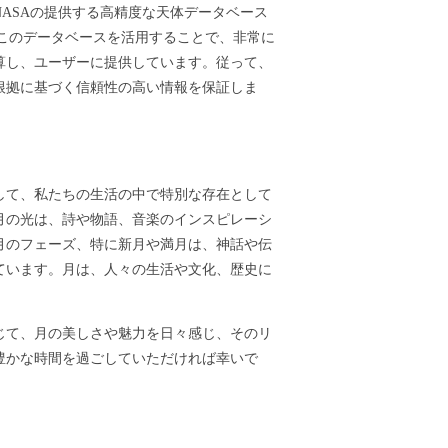
ASAの提供する高精度な天体データベース
ます。このデータベースを活用することで、非常に
算し、ユーザーに提供しています。従って、
根拠に基づく信頼性の高い情報を保証しま
して、私たちの生活の中で特別な存在として
月の光は、詩や物語、音楽のインスピレーシ
月のフェーズ、特に新月や満月は、神話や伝
ています。月は、人々の生活や文化、歴史に
じて、月の美しさや魅力を日々感じ、そのリ
豊かな時間を過ごしていただければ幸いで