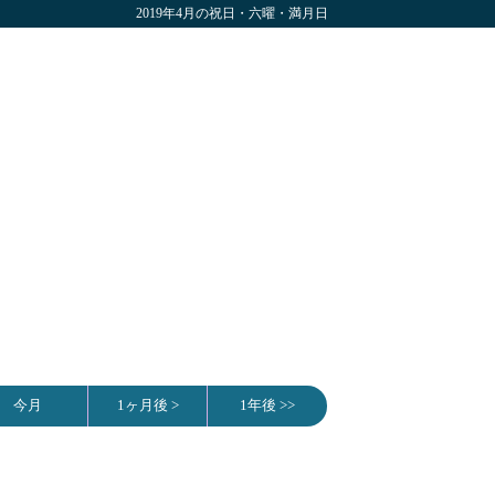
2019年4月の祝日・六曜・満月日
今月
1ヶ月後 >
1年後 >>