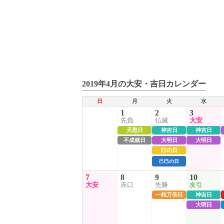
2019年4月の大安・吉日カレンダー
日
月
火
水
1
2
3
先負
仏滅
大安
天恩日
神吉日
神吉日
不成就日
大明日
大明日
巳の日
己巳の日
7
8
9
10
大安
赤口
先勝
友引
一粒万倍日
神吉日
大明日