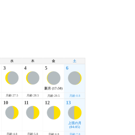
水
木
金
土
3
4
5
6
新月
(17:50)
月齢:27.5
月齢:28.5
月齢:29.5
月齢:0.8
10
11
12
13
上弦の月
(04:05)
月齢:4.8
月齢:5.8
月齢:6.8
月齢:7.8