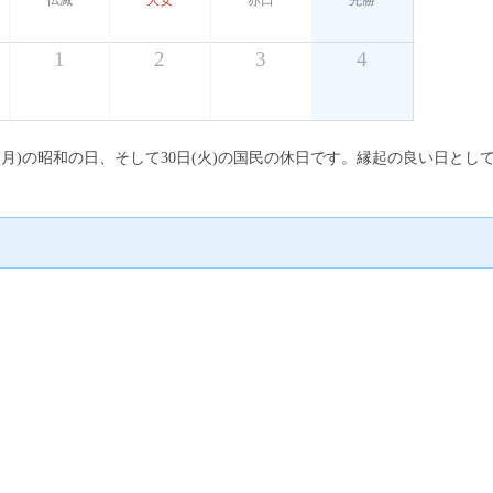
仏滅
大安
赤口
先勝
1
2
3
4
9日(月)の昭和の日、そして30日(火)の国民の休日です。縁起の良い日とし