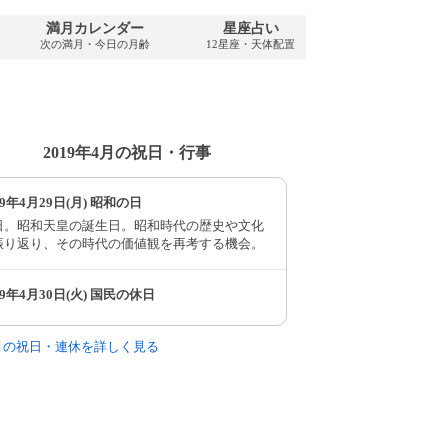
満月カレンダー
星座占い
PDFダウンロ
次の満月・今日の月齢
12星座・天体配置
2019年・無料
2019年4月の祝日・行事
19年4月29日(月) 昭和の日
日。昭和天皇の誕生日。昭和時代の歴史や文化
振り返り、その時代の価値観を再考する機会。
19年4月30日(火) 国民の休日
4月の祝日・連休を詳しく見る