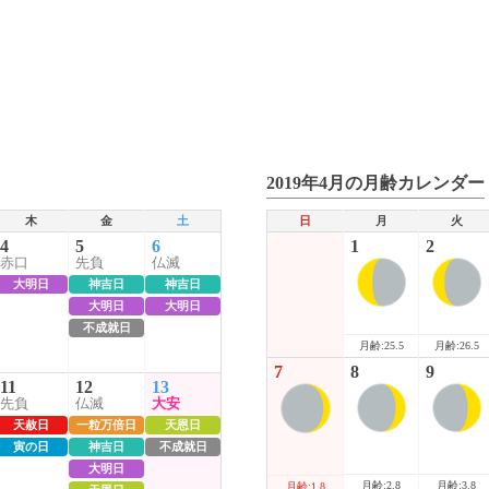
2019年4月の月齢カレンダー
木
金
土
日
月
火
4
5
6
1
2
赤口
先負
仏滅
大明日
神吉日
神吉日
大明日
大明日
不成就日
月齢:25.5
月齢:26.5
7
8
9
11
12
13
先負
仏滅
大安
天赦日
一粒万倍日
天恩日
寅の日
神吉日
不成就日
大明日
月齢:2.8
月齢:3.8
月齢:1.8