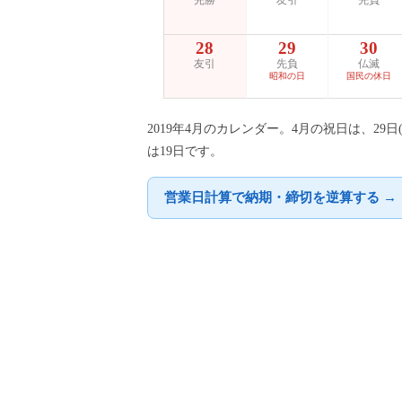
先勝
友引
先負
28
29
30
友引
先負
仏滅
昭和の日
国民の休日
2019年4月のカレンダー。4月の祝日は、2
は19日です。
営業日計算で納期・締切を逆算する →