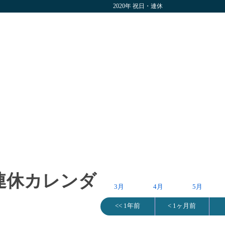
2020年 祝日・連休
・連休カレンダ
3月
4月
5月
<< 1年前
< 1ヶ月前