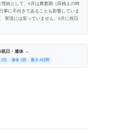
な理由として、6月は農繁期（田植えの時
行事に不向きであることも影響していま
が、実現には至っていません。6月に祝日
の祝日・連休 →
 2日
連休 1回
最大 4日間