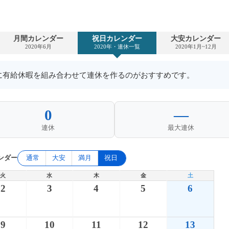
月間カレンダー
祝日カレンダー
大安カレンダー
2020年6月
2020年・連休一覧
2020年1月~12月
日に有給休暇を組み合わせて連休を作るのがおすすめです。
0
—
連休
最大連休
ンダー
通常
大安
満月
祝日
火
水
木
金
土
2
3
4
5
6
9
10
11
12
13