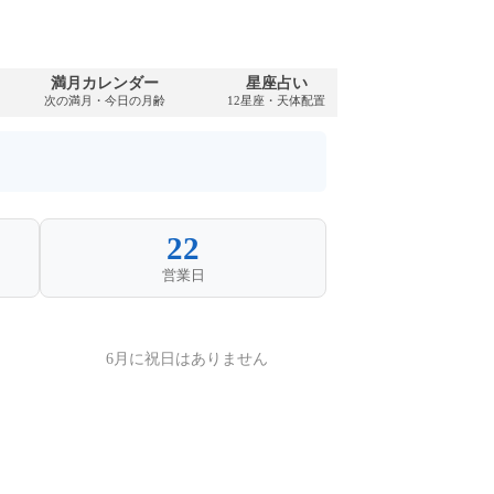
満月カレンダー
星座占い
PDFダウンロ
次の満月・今日の月齢
12星座・天体配置
2020年・無料
22
営業日
6月に祝日はありません