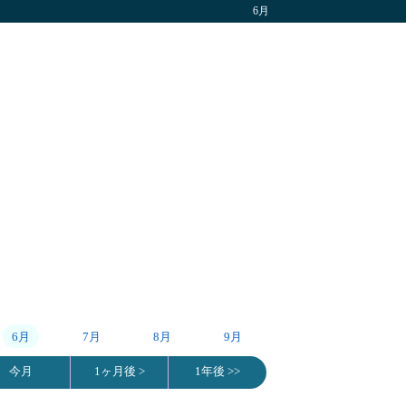
6月
6月
7月
8月
9月
今月
1ヶ月後 >
1年後 >>