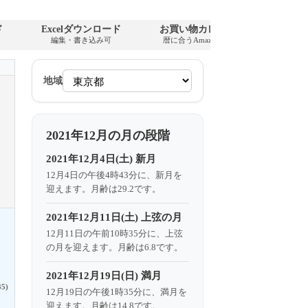
ド
Excelダウンロード
お買い物カレンダー
購読
編集・書き込み可
暦に合うAmazonセール
地域
2021年12月の月の段階
2021年12月4日(土) 新月
12月4日の午後4時43分に、新月を
迎えます。月齢は29.2です。
2021年12月11日(土) 上弦の月
12月11日の午前10時35分に、上弦
の月を迎えます。月齢は6.8です。
2021年12月19日(日) 満月
35)
12月19日の午後1時35分に、満月を
迎えます。月齢は14.8です。