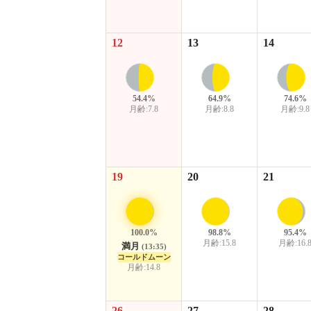
12
13
14
54.4%
64.9%
74.6%
月齢:7.8
月齢:8.8
月齢:9.8
19
20
21
100.0%
98.8%
95.4%
月齢:15.8
月齢:16.
満月
(13:35)
コールドムーン
月齢:14.8
26
27
28