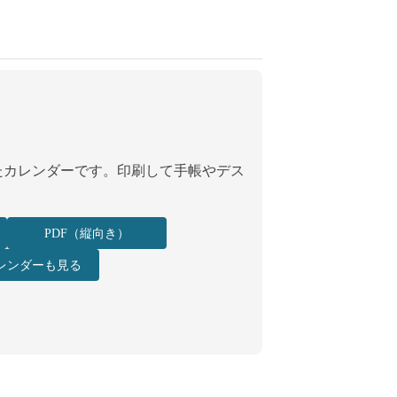
たカレンダーです。印刷して手帳やデス
PDF（縦向き）
レンダーも見る