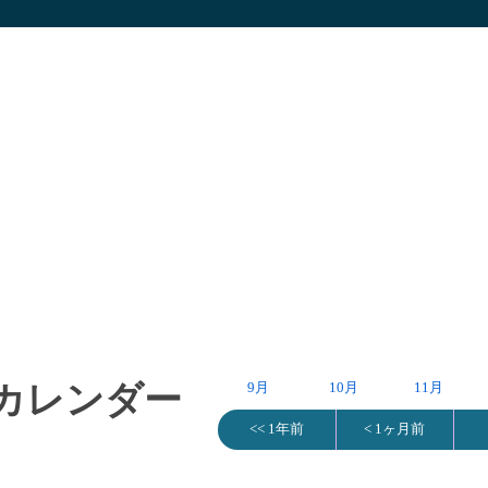
月カレンダー
9月
10月
11月
<< 1年前
< 1ヶ月前