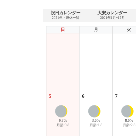
月間カレンダー
祝日カレンダー
大安カレンダー
2021年12月
2021年・連休一覧
2021年1月~12月
日
月
火
5
6
7
0.7%
3.6%
8.6%
月齢:0.8
月齢:1.8
月齢:2.8