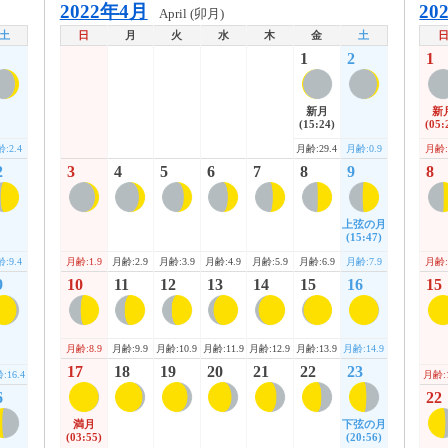
2022年4月
20
April (卯月)
土
日
月
火
水
木
金
土
1
2
1
新月
新
(15:24)
(05:
:2.4
月齢:29.4
月齢:0.9
月齢:
2
3
4
5
6
7
8
9
8
上弦の月
(15:47)
月齢:2.9
月齢:4.9
:9.4
月齢:1.9
月齢:3.9
月齢:5.9
月齢:6.9
月齢:7.9
月齢:
9
10
11
12
13
14
15
16
15
月齢:9.9
月齢:11.9
月齢:8.9
月齢:10.9
月齢:12.9
月齢:13.9
月齢:14.9
17
18
19
20
21
22
23
:16.4
月齢:1
6
22
満月
下弦の月
(03:55)
(20:56)