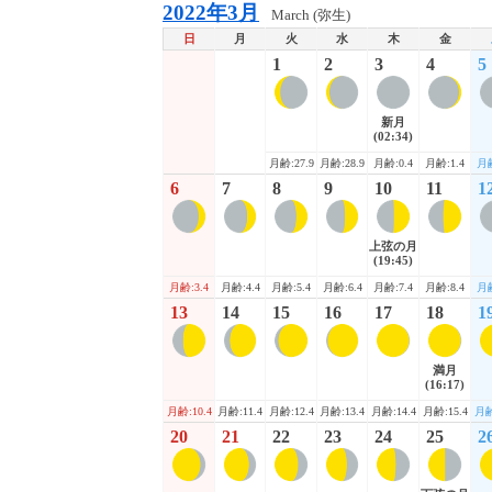
2022年3月
March (弥生)
日
月
火
水
木
金
1
2
3
4
5
新月
(02:34)
月齢:28.9
月齢:27.9
月齢:0.4
月齢:1.4
月齢
6
7
8
9
10
11
1
上弦の月
(19:45)
月齢:4.4
月齢:6.4
月齢:3.4
月齢:5.4
月齢:7.4
月齢:8.4
月齢
13
14
15
16
17
18
1
満月
(16:17)
月齢:11.4
月齢:13.4
月齢:10.4
月齢:12.4
月齢:14.4
月齢:15.4
月齢
20
21
22
23
24
25
2