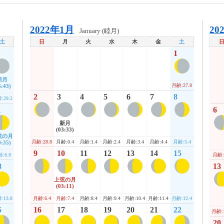
2022年1月
20
January (睦月)
土
日
月
火
水
木
金
土
1
新月
月齢:27.8
6:43)
2
3
4
5
6
7
8
:29.2
1
6
新月
(03:33)
弦の月
月齢:0.4
月齢:2.4
月齢:28.8
月齢:1.4
月齢:3.4
月齢:4.4
月齢:5.4
0:35)
9
10
11
12
13
14
15
:6.8
月齢:
8
13
上弦の月
(03:11)
月齢:7.4
月齢:9.4
:13.8
月齢:6.4
月齢:8.4
月齢:10.4
月齢:11.4
月齢:12.4
5
16
17
18
19
20
21
22
月齢:1
20