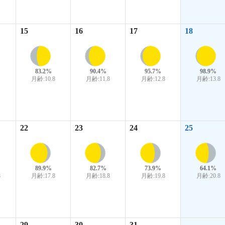
15
16
17
18
83.2%
90.4%
95.7%
98.9%
月齢:10.8
月齢:11.8
月齢:12.8
月齢:13.8
22
23
24
25
89.9%
82.7%
73.9%
64.1%
8
月齢:17.8
月齢:18.8
月齢:19.8
月齢:20.8
29
30
31