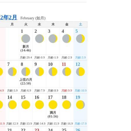
22年2月
February (如月)
日
月
火
水
木
金
土
1
2
3
4
5
新月
(14:46)
月齢:0.9
月齢:29.4
月齢:1.9
月齢:2.9
月齢:3.9
7
8
9
10
11
12
上弦の月
(22:50)
月齢:5.9
月齢:7.9
4.9
月齢:6.9
月齢:8.9
月齢:9.9
月齢:10.9
14
15
16
17
18
19
満月
(01:56)
月齢:12.9
月齢:14.9
1.9
月齢:13.9
月齢:15.9
月齢:16.9
月齢:17.9
21
22
23
24
25
26