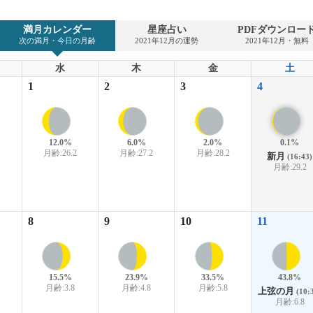
満月カレンダー
星座占い
PDFダウンロー
次の満月・今日の月齢
2021年12月の運勢
2021年12月・無料
水
木
金
土
1
2
3
4
12.0%
6.0%
2.0%
0.1%
月齢:26.2
月齢:27.2
月齢:28.2
新月
(16:43)
月齢:29.2
8
9
10
11
15.5%
23.9%
33.5%
43.8%
月齢:3.8
月齢:4.8
月齢:5.8
上弦の月
(10:
月齢:6.8