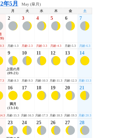
22年5月
May (皐月)
日
月
火
水
木
金
土
2
3
4
5
6
7
月
28)
月齢:1.3
月齢:3.3
0.3
月齢:2.3
月齢:4.3
月齢:5.3
月齢:6.3
9
10
11
12
13
14
上弦の月
(09:21)
月齢:8.3
月齢:10.3
7.3
月齢:9.3
月齢:11.3
月齢:12.3
月齢:13.3
16
17
18
19
20
21
満月
(13:14)
月齢:15.3
月齢:17.3
4.3
月齢:16.3
月齢:18.3
月齢:19.3
月齢:20.3
23
24
25
26
27
28