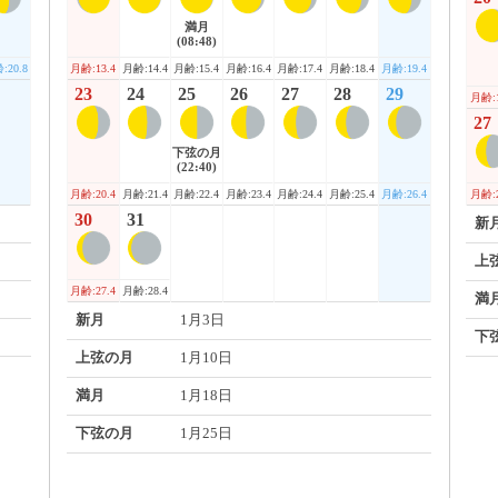
満月
(08:48)
月齢:14.4
月齢:16.4
:20.8
月齢:13.4
月齢:15.4
月齢:17.4
月齢:18.4
月齢:19.4
23
24
25
26
27
28
29
月齢:1
27
下弦の月
(22:40)
月齢:21.4
月齢:23.4
月齢:20.4
月齢:22.4
月齢:24.4
月齢:25.4
月齢:26.4
月齢:2
30
31
新
上
月齢:28.4
月齢:27.4
満
新月
1月3日
下
上弦の月
1月10日
満月
1月18日
下弦の月
1月25日