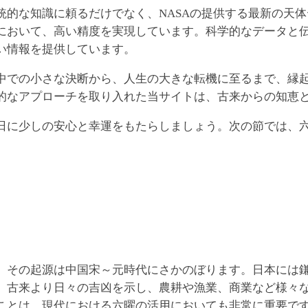
な知識に頼るだけでなく、NASAの提供する最新の天体データ
において、高い精度を実現しています。科学的なデータと
い情報を提供しています。
中での小さな決断から、人生の大きな転機に至るまで、縁
的なアプローチを取り入れた当サイトは、古来からの知恵
日に少しの安心と幸運をもたらしましょう。次の節では、
、その起源は中国宋～元時代にさかのぼります。日本には
、古来より日々の吉凶を示し、農耕や漁業、商業など様々
ことは、現代における六曜の活用においても非常に重要で