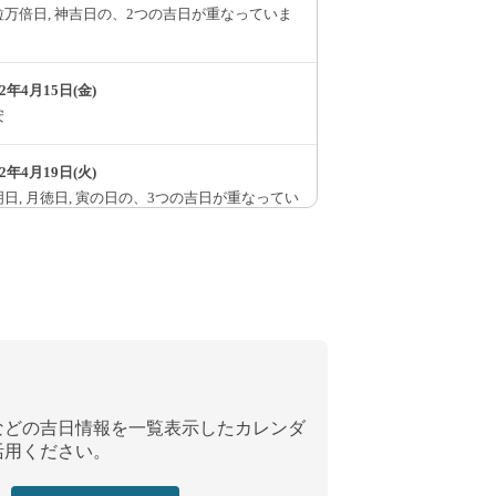
粒万倍日, 神吉日の、2つの吉日が重なっていま
。
22年4月15日(金)
安
22年4月19日(火)
日, 月徳日, 寅の日の、3つの吉日が重なってい
す。
22年4月20日(水)
粒万倍日, 神吉日の、2つの吉日が重なっていま
。
22年4月21日(木)
安, 大明日の、2つの吉日が重なっています。
などの吉日情報を一覧表示したカレンダ
活用ください。
22年4月22日(金)
日, 大明日, 母倉日, 巳の日の、4つの吉日が重な