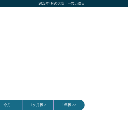
2022年4月の大安・一粒万倍日
今月
1ヶ月後 >
1年後 >>