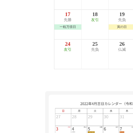
17
18
19
先勝
友引
先負
一粒万倍日
寅の日
24
25
26
友引
先負
仏滅