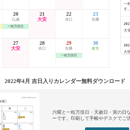
一
す
20
21
22
23
大安
仏滅
赤口
先勝
20
一粒万倍日
大
27
28
29
30
20
大安
赤口
先勝
友引
大明
一粒万倍日
ま
20
一
2022年4月 吉日入りカレンダー無料ダウンロード
す
20
大
六曜と一粒万倍日・天赦日・寅の日
ーです。印刷して手帳やデスクでご
20
神吉