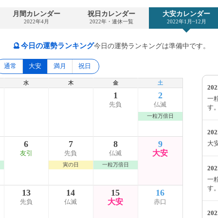
月間カレンダー
祝日カレンダー
大安カレンダー
2022年4月
2022年・連休一覧
2022年1月~12月
🔮
今日の運勢ランキング
今日の運勢ランキングは準備中です。
通常
大安
満月
祝日
水
木
金
土
20
1
2
一
先負
仏滅
す
一粒万倍日
20
6
7
8
9
大
大安
友引
先負
仏滅
寅の日
一粒万倍日
20
一
す
13
14
15
16
大安
先負
仏滅
赤口
20