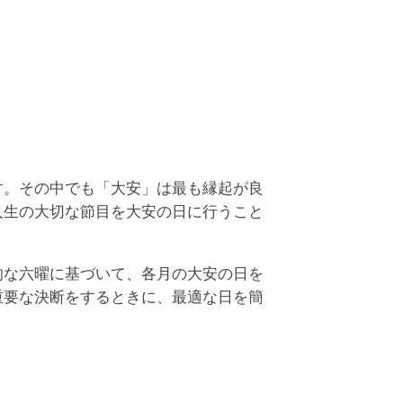
万倍日, 神吉日, 天恩日, 月徳日の、4つの吉日が
なっています。
す。その中でも「大安」は最も縁起が良
人生の大切な節目を大安の日に行うこと
的な六曜に基づいて、各月の大安の日を
重要な決断をするときに、最適な日を簡