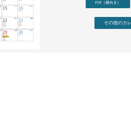
っ
PDF（横向き）
20
その他のカ
神吉
ま
20
神吉
ま
20
大安
す
20
神吉
ま
20