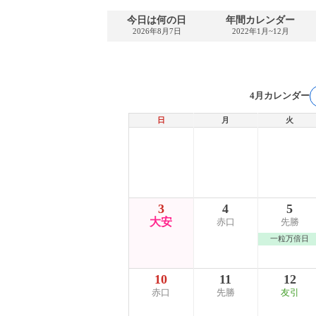
今日は何の日
年間カレンダー
2026年8月7日
2022年1月~12月
4月カレンダー
日
月
火
3
4
5
大安
赤口
先勝
一粒万倍日
10
11
12
赤口
先勝
友引