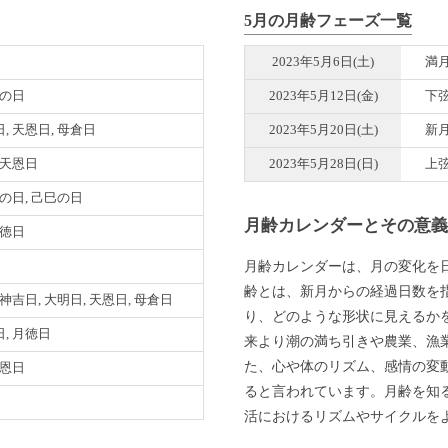
5月の月齢フェーズ一覧
2023年5月6日(土)
満
寅の日
2023年5月12日(金)
下
, 天恩日, 母倉日
2023年5月20日(土)
新
 天恩日
2023年5月28日(日)
上
巳の日, 己巳の日
月齢カレンダーとその意
月徳日
月齢カレンダーは、月の変化を
齢とは、新月からの経過日数を
 神吉日, 大明日, 天恩日, 母倉日
り、どのような形状に見えるか
, 月徳日
来より潮の満ち引きや農業、漁
た、心や体のリズム、感情の変
天恩日
ると言われています。月齢を知
活におけるリズムやサイクルを