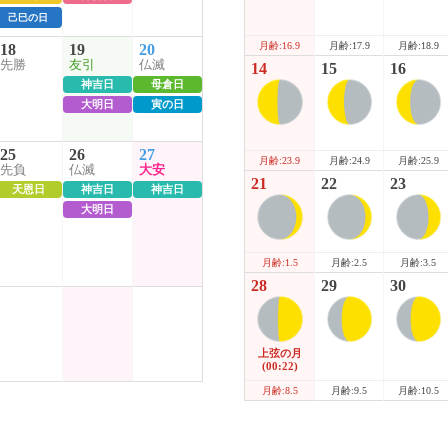
己巳の日
月齢:17.9
月齢:18.9
月齢:16.9
18
19
20
先勝
友引
仏滅
14
15
16
神吉日
母倉日
大明日
寅の日
25
26
27
月齢:24.9
月齢:25.9
月齢:23.9
先負
仏滅
大安
21
22
23
天恩日
神吉日
神吉日
大明日
月齢:2.5
月齢:3.5
月齢:1.5
28
29
30
上弦の月
(00:22)
月齢:9.5
月齢:10.5
月齢:8.5