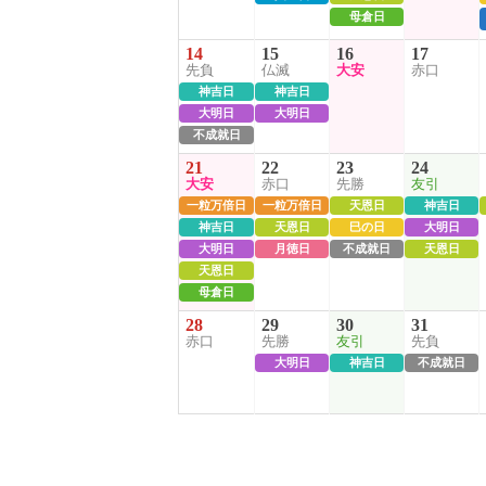
母倉日
14
15
16
17
先負
仏滅
大安
赤口
神吉日
神吉日
大明日
大明日
不成就日
21
22
23
24
大安
赤口
先勝
友引
一粒万倍日
一粒万倍日
天恩日
神吉日
神吉日
天恩日
巳の日
大明日
大明日
月徳日
不成就日
天恩日
天恩日
母倉日
28
29
30
31
赤口
先勝
友引
先負
大明日
神吉日
不成就日