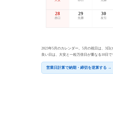
大安
赤口
先勝
28
29
30
赤口
先勝
友引
2023年5月のカレンダー。5月の祝日は、3日
良い日は、大安と一粒万倍日が重なる10日で
営業日計算で納期・締切を逆算する →