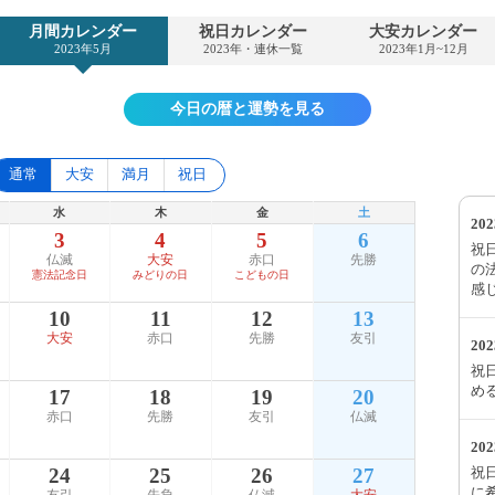
月間カレンダー
祝日カレンダー
大安カレンダー
2023年5月
2023年・連休一覧
2023年1月~12月
今日の暦と運勢を見る
通常
大安
満月
祝日
水
木
金
土
20
3
4
5
6
祝
仏滅
大安
赤口
先勝
の
憲法記念日
みどりの日
こどもの日
感
10
11
12
13
大安
赤口
先勝
友引
20
祝
め
17
18
19
20
赤口
先勝
友引
仏滅
20
祝
24
25
26
27
に