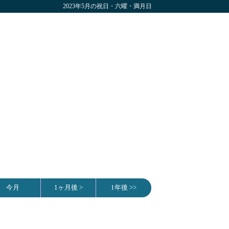
2023年5月の祝日・六曜・満月日
今月
1ヶ月後 >
1年後 >>