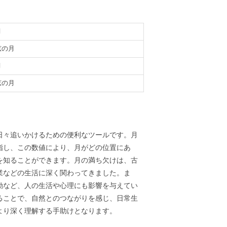
月
弦の月
月
弦の月
義
日々追いかけるための便利なツールです。月
指し、この数値により、月がどの位置にあ
を知ることができます。月の満ち欠けは、古
業などの生活に深く関わってきました。ま
動など、人の生活や心理にも影響を与えてい
ることで、自然とのつながりを感じ、日常生
より深く理解する手助けとなります。