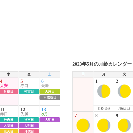
2023年5月の月齢カレンダー
木
金
土
日
月
火
4
5
6
1
2
大安
赤口
先勝
月徳日
神吉日
天恩日
不成就日
月齢:10.9
月齢:11.9
11
12
13
赤口
先勝
友引
7
8
9
神吉日
神吉日
大明日
大明日
大明日
巳の日
月徳日