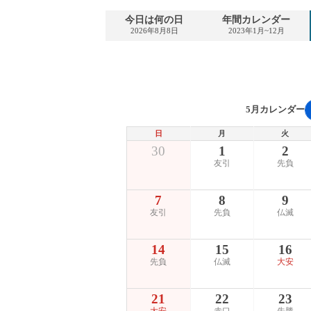
今日は何の日
年間カレンダー
2026年8月8日
2023年1月~12月
5月カレンダー
日
月
火
30
1
2
友引
先負
7
8
9
友引
先負
仏滅
14
15
16
先負
仏滅
大安
21
22
23