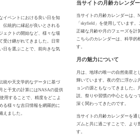
当サイトの月齢カレンダ
当サイトの月齢カレンダーは、N
なイベントにおける良い日を知
「skyfield」を使用してい
、伝統的に縁起が良いとされる
正確な月齢や月のフェーズを計
ジェクトの開始など、様々な場
こちらのカレンダーは、科学的
て受け継がれてきました。日常
す。
い日を選ぶことで、前向きな気
月の魅力について
月は、地球の唯一の自然衛星と
輝いています。夜の空に浮かぶ
伝統や天文学的なデータに基づ
ョンの源ともなってきました。
と干支の計算にはNASAの提供
説、祭りや習慣の中心ともなっ
」を使用することで、精度をどこよ
深く関わってきたのです。
める様々な吉日情報を網羅的に
備えました。
当サイトの月齢カレンダーを通
ズムと共に過ごすことで、より
す。