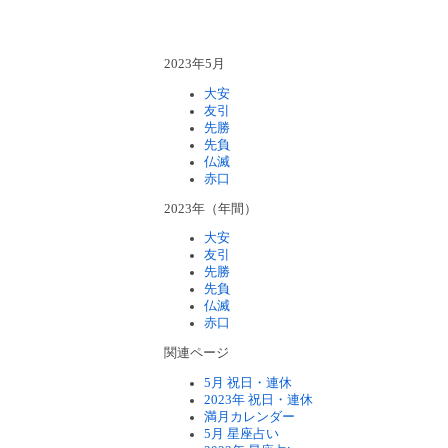
2023年5月
大安
友引
先勝
先負
仏滅
赤口
2023年（年間）
大安
友引
先勝
先負
仏滅
赤口
関連ページ
5月 祝日・連休
2023年 祝日・連休
満月カレンダー
5月 星座占い