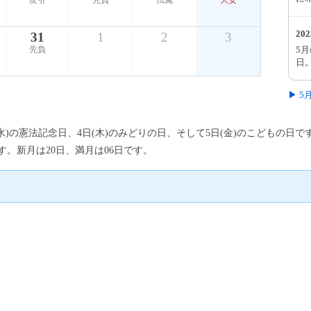
友引
先負
仏滅
大安
20
31
1
2
3
5
先負
日
▶ 
(水)の憲法記念日、4日(木)のみどりの日、そして5日(金)のこどもの日
す。新月は20日、満月は06日です。