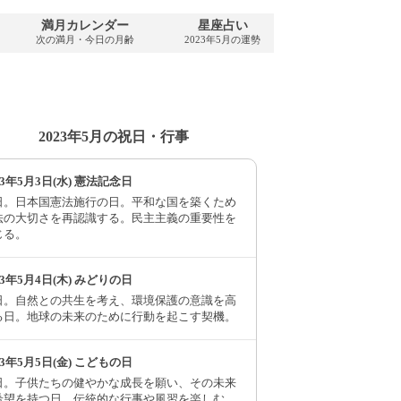
満月カレンダー
星座占い
PDFダウンロー
次の満月・今日の月齢
2023年5月の運勢
2023年5月・無料
2023年5月の祝日・行事
23年5月3日(水) 憲法記念日
日。日本国憲法施行の日。平和な国を築くため
法の大切さを再認識する。民主主義の重要性を
じる。
23年5月4日(木) みどりの日
日。自然との共生を考え、環境保護の意識を高
る日。地球の未来のために行動を起こす契機。
23年5月5日(金) こどもの日
日。子供たちの健やかな成長を願い、その未来
希望を持つ日。伝統的な行事や風習を楽しむ。