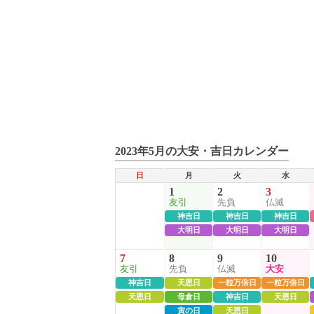
2023年5月の大安・吉日カレンダー
日
月
火
水
1
2
3
友引
先負
仏滅
神吉日
神吉日
神吉日
大明日
大明日
大明日
7
8
9
10
友引
先負
仏滅
大安
神吉日
天恩日
一粒万倍日
一粒万倍日
天恩日
母倉日
神吉日
天恩日
寅の日
天恩日