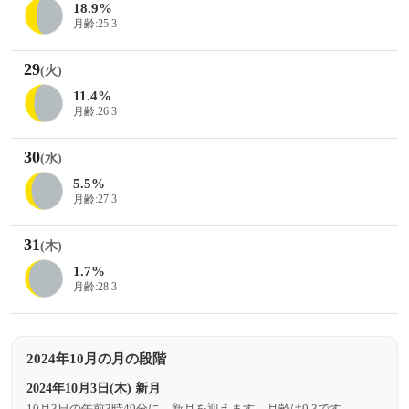
18.9%
月齢:25.3
29
(火)
11.4%
月齢:26.3
30
(水)
5.5%
月齢:27.3
31
(木)
1.7%
月齢:28.3
2024年10月の月の段階
2024年10月3日(木) 新月
10月3日の午前3時49分に、新月を迎えます。月齢は0.3です。