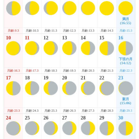
満月
(16:55)
月齢:9.3
月齢:14.3
月齢:15.3
月齢:10.3
月齢:11.3
月齢:12.3
月齢:13.3
10
11
12
13
14
15
16
下弦の月
(14:12)
月齢:16.3
月齢:21.3
月齢:22.3
月齢:17.3
月齢:18.3
月齢:19.3
月齢:20.3
17
18
19
20
21
22
23
新月
(15:06)
月齢:23.3
月齢:28.3
月齢:29.3
月齢:24.3
月齢:25.3
月齢:26.3
月齢:27.3
24
25
26
27
28
29
30