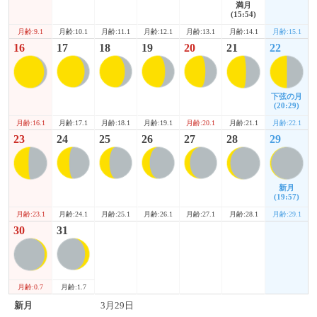
満月
(15:54)
月齢:9.1
月齢:14.1
月齢:15.1
月齢:10.1
月齢:11.1
月齢:12.1
月齢:13.1
16
17
18
19
20
21
22
下弦の月
(20:29)
月齢:16.1
月齢:21.1
月齢:22.1
月齢:17.1
月齢:18.1
月齢:19.1
月齢:20.1
23
24
25
26
27
28
29
新月
(19:57)
月齢:23.1
月齢:28.1
月齢:29.1
月齢:24.1
月齢:25.1
月齢:26.1
月齢:27.1
30
31
月齢:0.7
月齢:1.7
新月
3月29日