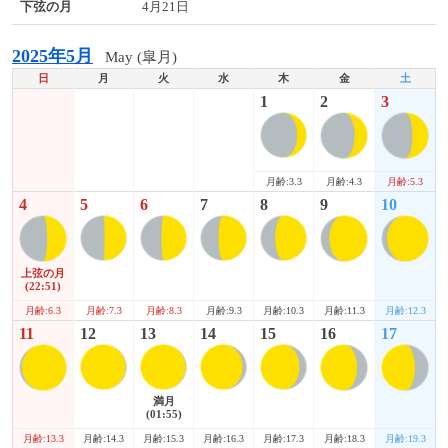
下弦の月
4月21日
2025年5月
May (皐月)
日
月
火
水
木
金
土
1
2
3
月齢:4.3
月齢:5.3
月齢:3.3
4
5
6
7
8
9
10
上弦の月
(22:51)
月齢:6.3
月齢:11.3
月齢:12.3
月齢:7.3
月齢:8.3
月齢:9.3
月齢:10.3
11
12
13
14
15
16
17
満月
(01:55)
月齢:13.3
月齢:18.3
月齢:19.3
月齢:14.3
月齢:15.3
月齢:16.3
月齢:17.3