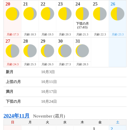
20
21
22
23
24
25
26
下弦の月
(17:03)
月齢:17.3
月齢:22.3
月齢:23.3
月齢:18.3
月齢:19.3
月齢:20.3
月齢:21.3
27
28
29
30
31
月齢:24.3
月齢:25.3
月齢:26.3
月齢:27.3
月齢:28.3
新月
10月3日
上弦の月
10月11日
満月
10月17日
下弦の月
10月24日
2024年11月
November (霜月)
日
月
火
水
木
金
土
1
2