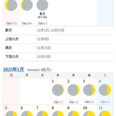
新月
(07:26)
月齢:27.9
月齢:28.9
月齢:0.2
新月
12月1日, 12月31日
上弦の月
12月9日
満月
12月15日
下弦の月
12月23日
2025年1月
January (睦月)
日
月
火
水
木
金
土
1
2
3
4
月齢:3.2
月齢:4.2
月齢:1.2
月齢:2.2
5
6
7
8
9
10
11