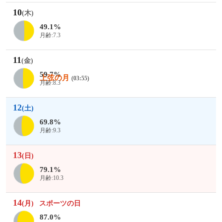
10
(木)
49.1%
月齢:7.3
11
(金)
59.7%
上弦の月
(03:55)
月齢:8.3
12
(土)
69.8%
月齢:9.3
13
(日)
79.1%
月齢:10.3
14
(月)
スポーツの日
87.0%