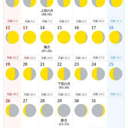
上弦の月
(08:56)
月齢:5.2
月齢:10.2
月齢:11.2
月齢:6.2
月齢:7.2
月齢:8.2
月齢:9.2
12
13
14
15
16
17
18
満月
(07:26)
月齢:12.2
月齢:17.2
月齢:18.2
月齢:13.2
月齢:14.2
月齢:15.2
月齢:16.2
19
20
21
22
23
24
25
下弦の月
(05:30)
月齢:19.2
月齢:24.2
月齢:25.2
月齢:20.2
月齢:21.2
月齢:22.2
月齢:23.2
26
27
28
29
30
31
新月
(21:35)