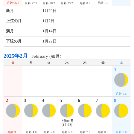
月齢:26.2
月齢:1.6
月齢:27.2
月齢:28.2
月齢:29.2
月齢:0.6
新月
1月29日
上弦の月
1月7日
満月
1月14日
下弦の月
1月22日
2025年2月
February (如月)
日
月
火
水
木
金
土
1
月齢:2.6
2
3
4
5
6
7
8
上弦の月
(17:02)
月齢:3.6
月齢:8.6
月齢:9.6
月齢:4.6
月齢:5.6
月齢:6.6
月齢:7.6