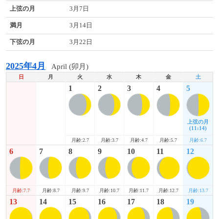
上弦の月
3月7日
満月
3月14日
下弦の月
3月22日
2025年4月
April (卯月)
日
月
火
水
木
金
土
1
2
3
4
5
上弦の月
(11:14)
月齢:5.7
月齢:6.7
月齢:2.7
月齢:3.7
月齢:4.7
6
7
8
9
10
11
12
月齢:7.7
月齢:12.7
月齢:13.7
月齢:8.7
月齢:9.7
月齢:10.7
月齢:11.7
13
14
15
16
17
18
19