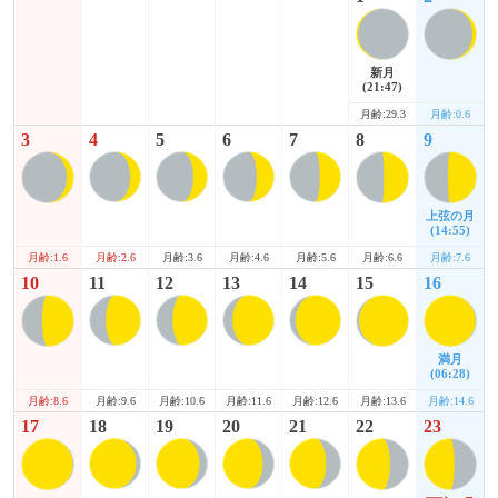
新月
(21:47)
月齢:29.3
月齢:0.6
3
4
5
6
7
8
9
上弦の月
(14:55)
月齢:1.6
月齢:6.6
月齢:7.6
月齢:2.6
月齢:3.6
月齢:4.6
月齢:5.6
10
11
12
13
14
15
16
満月
(06:28)
月齢:8.6
月齢:13.6
月齢:14.6
月齢:9.6
月齢:10.6
月齢:11.6
月齢:12.6
17
18
19
20
21
22
23