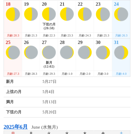
18
19
20
21
22
23
24
下弦の月
(20:58)
月齢:20.3
月齢:25.3
月齢:26.3
月齢:21.3
月齢:22.3
月齢:23.3
月齢:24.3
25
26
27
28
29
30
31
新月
(12:02)
月齢:27.3
月齢:3.0
月齢:4.0
月齢:28.3
月齢:29.3
月齢:1.0
月齢:2.0
新月
5月27日
上弦の月
5月4日
満月
5月13日
下弦の月
5月20日
2025年6月
June (水無月)
日
月
火
水
木
金
土