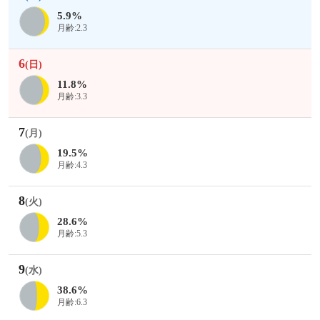
5.9%
月齢:2.3
6
(日)
11.8%
月齢:3.3
7
(月)
19.5%
月齢:4.3
8
(火)
28.6%
月齢:5.3
9
(水)
38.6%
月齢:6.3