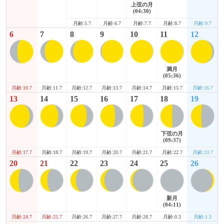
上弦の月
(04:30)
月齢:8.7
月齢:9.7
月齢:5.7
月齢:6.7
月齢:7.7
6
7
8
9
10
11
12
満月
(05:36)
月齢:10.7
月齢:15.7
月齢:16.7
月齢:11.7
月齢:12.7
月齢:13.7
月齢:14.7
13
14
15
16
17
18
19
下弦の月
(09:37)
月齢:17.7
月齢:22.7
月齢:23.7
月齢:18.7
月齢:19.7
月齢:20.7
月齢:21.7
20
21
22
23
24
25
26
新月
(04:11)
月齢:24.7
月齢:0.3
月齢:1.3
月齢:25.7
月齢:26.7
月齢:27.7
月齢:28.7