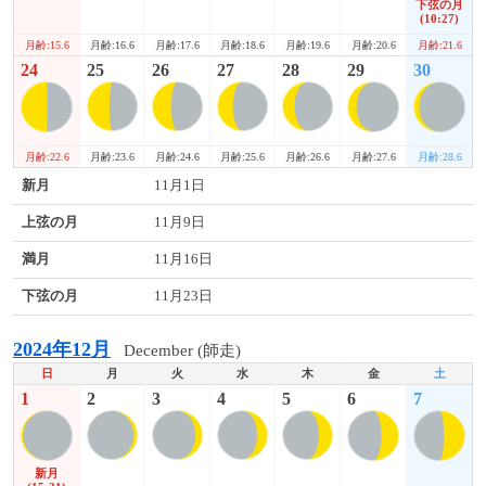
下弦の月
(10:27)
月齢:15.6
月齢:20.6
月齢:21.6
月齢:16.6
月齢:17.6
月齢:18.6
月齢:19.6
24
25
26
27
28
29
30
月齢:22.6
月齢:27.6
月齢:28.6
月齢:23.6
月齢:24.6
月齢:25.6
月齢:26.6
新月
11月1日
上弦の月
11月9日
満月
11月16日
下弦の月
11月23日
2024年12月
December (師走)
日
月
火
水
木
金
土
1
2
3
4
5
6
7
新月